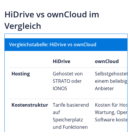
HiDrive vs ownCloud im
Vergleich
Vergleichstabelle: HiDrive vs ownCloud
HiDrive
ownCloud
Hosting
Gehostet von
Selbstgehostet o
STRATO oder
einem beliebige
IONOS
Anbieter
Kostenstruktur
Tarife basierend
Kosten für Host
auf
Wartung, Open-
Speicherplatz
Software kosten
und Funktionen