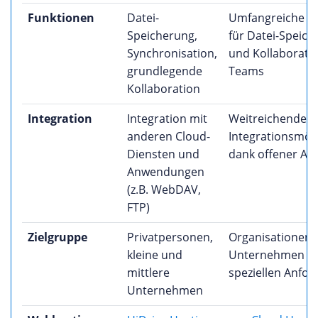
Funktionen
Datei-
Umfangreiche F
Speicherung,
für Datei-Speic
Synchronisation,
und Kollaboratio
grundlegende
Teams
Kollaboration
Integration
Integration mit
Weitreichende
anderen Cloud-
Integrationsmög
Diensten und
dank offener Arc
Anwendungen
(z.B. WebDAV,
FTP)
Zielgruppe
Privatpersonen,
Organisationen 
kleine und
Unternehmen m
mittlere
speziellen Anfo
Unternehmen