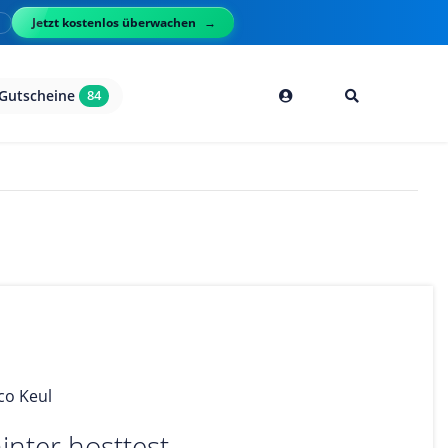
Jetzt kostenlos überwachen
l
Gutscheine
84
co Keul
inter hosttest