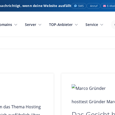
nachrichtigt, wenn deine Website ausfällt
SMS
Anruf
E-Mai
omains
Server
TOP-Anbieter
Service
hosttest Gründer Mar
 um das Thema Hosting
Das Gesicht h