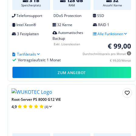
3 TB
128 GB
32
Speicherplatz
RAM
Anzahl Kerne
Telefonsupport
DDoS Protection
SSD
Intel Xeon®
32 Kerne
RAID 1
Automatisches
3 Festplatten
Alle Funktionen
Backup
€ 99,00
Exkl. Lizenzkosten
Tarifdetails
Durchschnittspreis pro Monat
Vertragslaufzeit: 1 Monat
€ 99,00/Monat
ZUM ANGEBOT
Root-Server PS 8000 G12 VIE
4,9
(4)