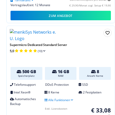
Tarifdetails
Vertragslaufzeit: 12 Monate
€ 29,90/Monat zzgl. Setup € 19,90
ZUM ANGEBOT
Supermicro Dedicated Standard Server
5,0
(10)
500 GB
16 GB
8
Speicherplatz
RAM
Anzahl Kerne
Telefonsupport
DDoS Protection
SSD
Intel Xeon®
8 Kerne
2 Festplatten
Automatisches
Alle Funktionen
Backup
€ 33,08
Exkl. Lizenzkosten