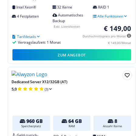
Intel Xeon®
32 Kerne
RAID 1
Automatisches
4 Festplatten
Alle Funktionen
Backup
€ 149,00
Exkl. Lizenzkosten
Tarifdetails
Durchschnittspreis pro Monat
Vertragslaufzeit: 1 Monat
€ 149,00/Monat
ZUM ANGEBOT
Dedicated Server X12/32GB (AT)
5,0
(3)
960 GB
64 GB
8
Speicherplatz
RAM
Anzahl Kerne
Geld-zurück-