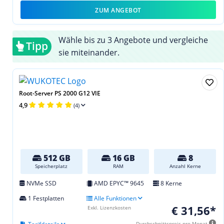
ZUM ANGEBOT
Wähle bis zu 3 Angebote und vergleiche
Tipp
sie miteinander.
Root-Server PS 2000 G12 VIE
4,9
(4)
512 GB
16 GB
8
Speicherplatz
RAM
Anzahl Kerne
NVMe SSD
AMD EPYC™ 9645
8 Kerne
1 Festplatten
Alle Funktionen
€ 31,56*
Exkl. Lizenzkosten
Durchschnittspreis pro Monat