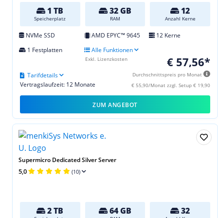
1 TB
32 GB
12
Speicherplatz
RAM
Anzahl Kerne
NVMe SSD
AMD EPYC™ 9645
12 Kerne
1 Festplatten
Alle Funktionen
€ 57,56*
Exkl. Lizenzkosten
Tarifdetails
Durchschnittspreis pro Monat
Vertragslaufzeit: 12 Monate
€ 55,90/Monat zzgl. Setup € 19,90
ZUM ANGEBOT
Supermicro Dedicated Silver Server
5,0
(10)
2 TB
64 GB
32