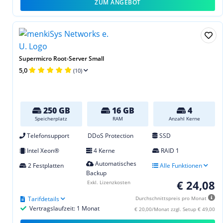
ZUM ANGEBOT
Supermicro Root-Server Small
5,0
(10)
250 GB
16 GB
4
Speicherplatz
RAM
Anzahl Kerne
Telefonsupport
DDoS Protection
SSD
Intel Xeon®
4 Kerne
RAID 1
Automatisches
2 Festplatten
Alle Funktionen
Backup
€ 24,08
Exkl. Lizenzkosten
Tarifdetails
Durchschnittspreis pro Monat
Vertragslaufzeit: 1 Monat
€ 20,00/Monat zzgl. Setup € 49,00