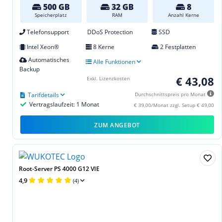
500 GB
32 GB
8
Speicherplatz
RAM
Anzahl Kerne
Telefonsupport
DDoS Protection
SSD
Intel Xeon®
8 Kerne
2 Festplatten
Automatisches
Alle Funktionen
Backup
€ 43,08
Exkl. Lizenzkosten
Tarifdetails
Durchschnittspreis pro Monat
Vertragslaufzeit: 1 Monat
€ 39,00/Monat zzgl. Setup € 49,00
ZUM ANGEBOT
Root-Server PS 4000 G12 VIE
4,9
(4)