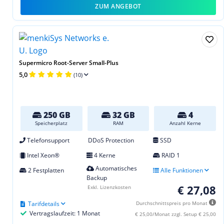
ZUM ANGEBOT
Supermicro Root-Server Small-Plus
5,0
(10)
250 GB
32 GB
4
Speicherplatz
RAM
Anzahl Kerne
Telefonsupport
DDoS Protection
SSD
Intel Xeon®
4 Kerne
RAID 1
Automatisches
2 Festplatten
Alle Funktionen
Backup
€ 27,08
Exkl. Lizenzkosten
Tarifdetails
Durchschnittspreis pro Monat
Vertragslaufzeit: 1 Monat
€ 25,00/Monat zzgl. Setup € 25,00