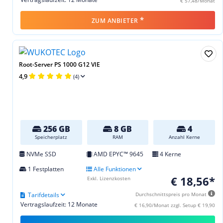
€ 57,48/Monat
*
ZUM ANBIETER
Root-Server PS 1000 G12 VIE
4,9
(4)
256 GB
8 GB
4
Speicherplatz
RAM
Anzahl Kerne
NVMe SSD
AMD EPYC™ 9645
4 Kerne
1 Festplatten
Alle Funktionen
€ 18,56*
Exkl. Lizenzkosten
Tarifdetails
Durchschnittspreis pro Monat
Vertragslaufzeit: 12 Monate
€ 16,90/Monat zzgl. Setup € 19,90