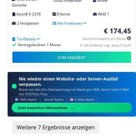
DDoS Protection
NVMe
Garantie
Xeon® E-2378
8 Kerne
RAID 1
2 Festplatten
Alle Funktionen
€ 174,45
Tarifdetails
Durchschnittspreis pro Monat
Vertragslaufzeit: 1 Monat
€ 166,53/Monat zzgl. Setup € 95,09
ZUM ANGEBOT
Nie wieder einen Website- oder Server-Ausfall
verpassen.
Rund-um-die-Uhr-Überwachung mit Alarm per SMS, Anruf oder E‑Mail
mit HOSTtest Plus.
SMS‑Alarm
Anruf‑Alarm
E‑Mail‑Alarm
Jetzt kostenlos überwachen
Weitere
7
Ergebnisse anzeigen