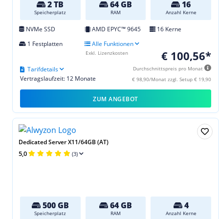
2 TB
64 GB
16
Speicherplatz
RAM
Anzahl Kerne
NVMe SSD
AMD EPYC™ 9645
16 Kerne
1 Festplatten
Alle Funktionen
€ 100,56*
Exkl. Lizenzkosten
Tarifdetails
Durchschnittspreis pro Monat
Vertragslaufzeit: 12 Monate
€ 98,90/Monat zzgl. Setup € 19,90
ZUM ANGEBOT
Dedicated Server X11/64GB (AT)
5,0
(3)
500 GB
64 GB
4
Speicherplatz
RAM
Anzahl Kerne