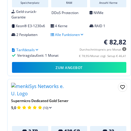
Speicherplatz
RAM
Anzahl Kerne
Geld-zurück-
DDoS Protection
NVMe
Garantie
Xeon® E3-1230v6
4 Kerne
RAID 1
2 Festplatten
Alle Funktionen
€ 82,82
Tarifdetails
Durchschnittspreis pro Monat
Vertragslaufzeit: 1 Monat
€ 78,95/Monat zzgl. Setup € 46,41
ZUM ANGEBOT
Supermicro Dedicated Gold Server
5,0
(10)