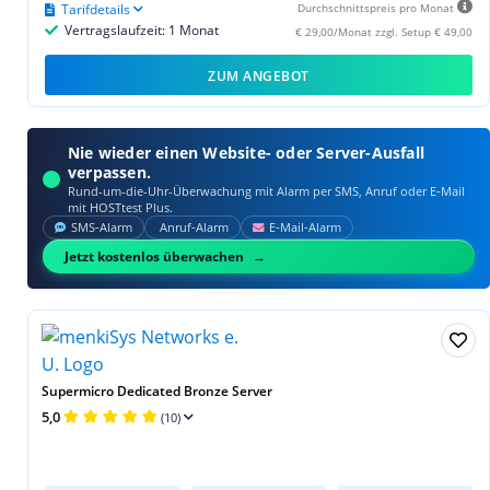
Tarifdetails
Durchschnittspreis pro Monat
Vertragslaufzeit: 1 Monat
€ 29,00/Monat zzgl. Setup € 49,00
ZUM ANGEBOT
Nie wieder einen Website- oder Server-Ausfall
verpassen.
Rund-um-die-Uhr-Überwachung mit Alarm per SMS, Anruf oder E‑Mail
mit HOSTtest Plus.
SMS‑Alarm
Anruf‑Alarm
E‑Mail‑Alarm
Jetzt kostenlos überwachen
Supermicro Dedicated Bronze Server
5,0
(10)