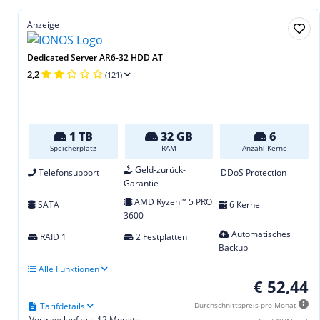
Anzeige
Dedicated Server AR6-32 HDD AT
2,2
(121)
1 TB
32 GB
6
Speicherplatz
RAM
Anzahl Kerne
Geld-zurück-
Telefonsupport
DDoS Protection
Garantie
AMD Ryzen™ 5 PRO
SATA
6 Kerne
3600
Automatisches
RAID 1
2 Festplatten
Backup
Alle Funktionen
€ 52,44
Tarifdetails
Durchschnittspreis pro Monat
Vertragslaufzeit: 12 Monate