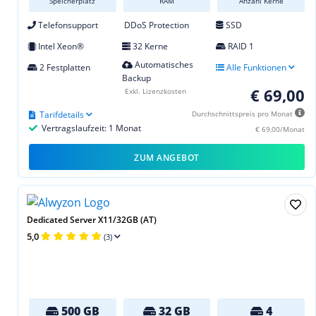
Speicherplatz
RAM
Anzahl Kerne
Telefonsupport
DDoS Protection
SSD
Intel Xeon®
32 Kerne
RAID 1
Automatisches
2 Festplatten
Alle Funktionen
Backup
€ 69,00
Exkl. Lizenzkosten
Tarifdetails
Durchschnittspreis pro Monat
Vertragslaufzeit: 1 Monat
€ 69,00/Monat
ZUM ANGEBOT
Dedicated Server X11/32GB (AT)
5,0
(3)
500 GB
32 GB
4