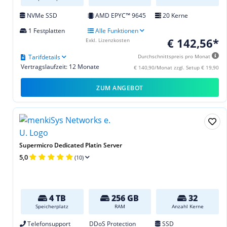
NVMe SSD
AMD EPYC™ 9645
20 Kerne
1 Festplatten
Alle Funktionen
€ 142,56*
Exkl. Lizenzkosten
Tarifdetails
Durchschnittspreis pro Monat
Vertragslaufzeit: 12 Monate
€ 140,90/Monat zzgl. Setup € 19,90
ZUM ANGEBOT
Supermicro Dedicated Platin Server
5,0
(10)
4 TB
256 GB
32
Speicherplatz
RAM
Anzahl Kerne
Telefonsupport
DDoS Protection
SSD