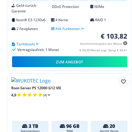
Geld-zurück-
DDoS Protection
NVMe
Garantie
Xeon® E3-1230v6
4 Kerne
RAID 1
2 Festplatten
Alle Funktionen
€ 103,82
Tarifdetails
Durchschnittspreis pro Monat
Vertragslaufzeit: 1 Monat
€ 99,95/Monat zzgl. Setup € 46,41
ZUM ANGEBOT
Root-Server PS 12000 G12 VIE
4,9
(4)
3 TB
96 GB
20
Speicherplatz
RAM
Anzahl Kerne