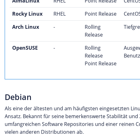
AlmaLinux
RHEL
Point Release
CentOS
Rocky Linux
RHEL
Point Release
CentOS
Arch Linux
-
Rolling
Tiefgr
Release
OpenSUSE
-
Rolling
Ausgew
Release
Benutz
Point Release
Debian
Als eine der ältesten und am häufigsten eingesetzten Lin
Ansatz. Bekannt für seine bemerkenswerte Stabilität und 
umfangreichen Software Repositories und einer reinen C
vielen anderen Distributionen ab.