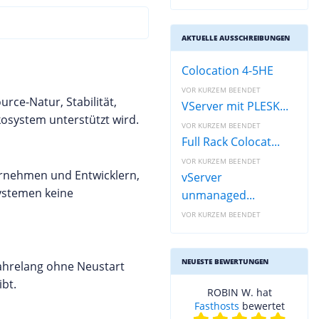
AKTUELLE AUSSCHREIBUNGEN
Colocation 4-5HE
VOR KURZEM BEENDET
rce-Natur, Stabilität,
VServer mit PLESK...
kosystem unterstützt wird.
VOR KURZEM BEENDET
Full Rack Colocat...
VOR KURZEM BEENDET
ternehmen und Entwicklern,
vServer
ystemen keine
unmanaged...
VOR KURZEM BEENDET
NEUESTE BEWERTUNGEN
jahrelang ohne Neustart
ibt.
ROBIN W. hat
Fasthosts
bewertet