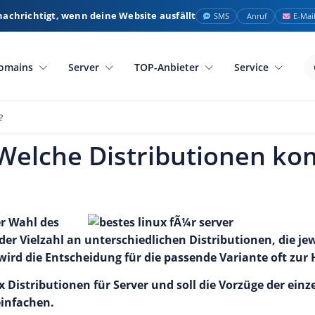
nachrichtigt, wenn deine Website ausfällt
SMS
Anruf
E-Mai
omains
Server
TOP-Anbieter
Service
?
: Welche Distributionen 
er Wahl des
er Vielzahl an unterschiedlichen Distributionen, die jew
wird die Entscheidung für die passende Variante oft zur
x Distributionen für Server und soll die Vorzüge der ein
infachen.