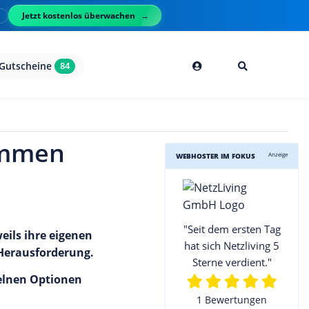
Jetzt kostenlos überwachen
l
Gutscheine
84
kommen
Anzeige
WEBHOSTER IM FOKUS
"Seit dem ersten Tag
eils ihre eigenen
hat sich Netzliving 5
 Herausforderung.
Sterne verdient."
zelnen Optionen
1 Bewertungen