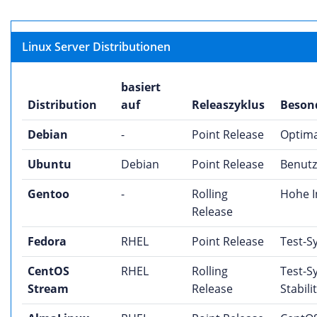
Linux Server Distributionen
basiert
Distribution
auf
Releaszyklus
Beson
Debian
-
Point Release
Optima
Ubuntu
Debian
Point Release
Benutz
Gentoo
-
Rolling
Hohe I
Release
Fedora
RHEL
Point Release
Test-S
CentOS
RHEL
Rolling
Test-S
Stream
Release
Stabili