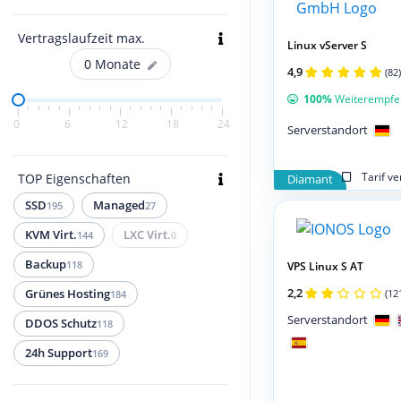
Vertragslaufzeit max.
Linux vServer S
0
Monate
4,9
(82)
100%
Weiterempfe
0
6
12
18
24
Serverstandort
Tarif v
TOP Eigenschaften
Diamant
SSD
Managed
195
27
KVM Virt.
LXC Virt.
144
0
Backup
118
VPS Linux S AT
2,2
(12
Grünes Hosting
184
Serverstandort
DDOS Schutz
118
24h Support
169