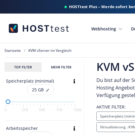
HOSTtest Plus – Werde sofort be
Webhosting
D
Startseite
KVM vServer im Vergleich
KVM vS
TOP FILTER
MEHR FILTER
Du bist auf der 
Speicherplatz (minimal)
Hosting Angebote
25
GB
Verfügung geste
AKTIVE FILTER:
0
250
500
750
1000
Speicherplatz (mini
Virtualisierung : K
Arbeitsspeicher