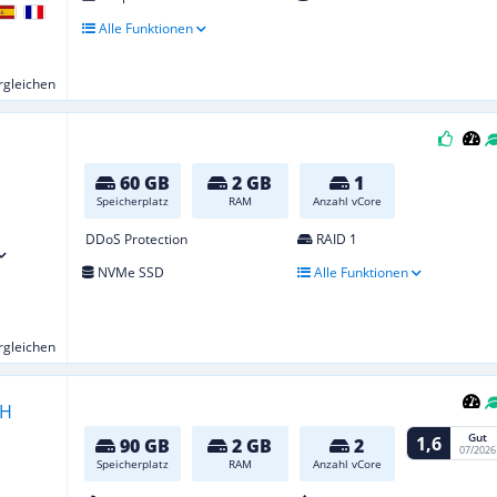
Alle Funktionen
ergleichen
60 GB
2 GB
1
Speicherplatz
RAM
Anzahl vCore
DDoS Protection
RAID 1
NVMe SSD
Alle Funktionen
ergleichen
Gut
1,6
90 GB
2 GB
2
07/2026
Speicherplatz
RAM
Anzahl vCore