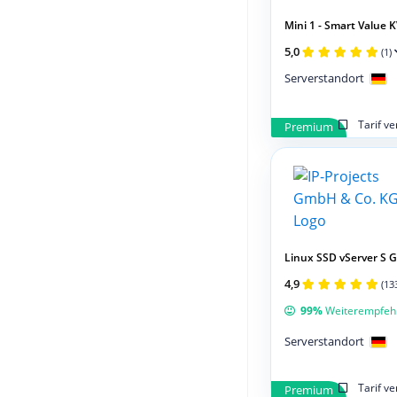
Mini 1 - Smart Value K
5,0
(1)
Serverstandort
Tarif v
Premium
Linux SSD vServer S 
4,9
(13
99%
Weiterempfeh
Serverstandort
Tarif v
Premium