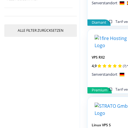
Serverstandort
Tarif v
Diamant
ALLE FILTER ZURÜCKSETZEN
VPS RX2
4,9
(7)
Serverstandort
Tarif v
Premium
Linux VPS S