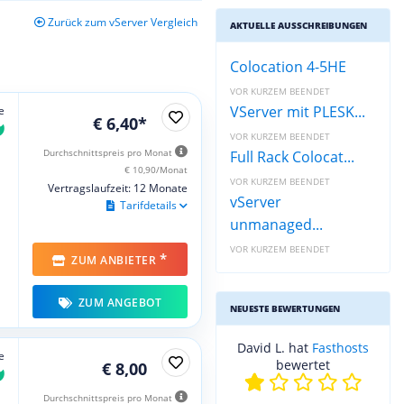
Zurück zum vServer Vergleich
AKTUELLE AUSSCHREIBUNGEN
Colocation 4-5HE
VOR KURZEM BEENDET
VServer mit PLESK...
e
€ 6,40*
VOR KURZEM BEENDET
Durchschnittspreis pro Monat
Full Rack Colocat...
€ 10,90/Monat
VOR KURZEM BEENDET
Vertragslaufzeit: 12 Monate
vServer
Tarifdetails
unmanaged...
VOR KURZEM BEENDET
*
ZUM ANBIETER
ZUM ANGEBOT
NEUESTE BEWERTUNGEN
David L. hat
Fasthosts
e
bewertet
€ 8,00
Durchschnittspreis pro Monat