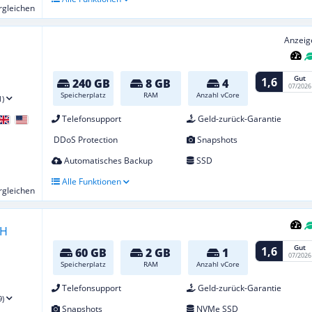
ergleichen
Anzeig
Gut
1,6
240 GB
8 GB
4
07/2026
Speicherplatz
RAM
Anzahl vCore
1)
Telefonsupport
Geld-zurück-Garantie
DDoS Protection
Snapshots
Automatisches Backup
SSD
Alle Funktionen
ergleichen
Gut
1,6
60 GB
2 GB
1
07/2026
Speicherplatz
RAM
Anzahl vCore
Telefonsupport
Geld-zurück-Garantie
9)
Snapshots
NVMe SSD