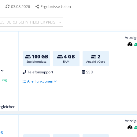
*
03.08.2026
Ergebnisse teilen
US, DURCHSCHNITTLICHER PREIS
Anzeig
100 GB
4 GB
2
Speicherplatz
RAM
Anzahl vCore
Telefonsupport
SSD
lung
Alle Funktionen
ergleichen
Anzeig