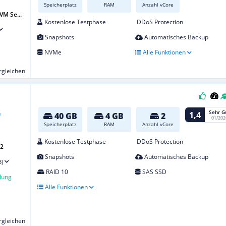
Speicherplatz
RAM
Anzahl vCore
VM Se...
Kostenlose Testphase
DDoS Protection
Snapshots
Automatisches Backup
NVMe
Alle Funktionen
ergleichen
Sehr G
1,4
40 GB
4 GB
2
01/202
Speicherplatz
RAM
Anzahl vCore
Kostenlose Testphase
DDoS Protection
G2
Snapshots
Automatisches Backup
3)
RAID 10
SAS SSD
lung
Alle Funktionen
ergleichen