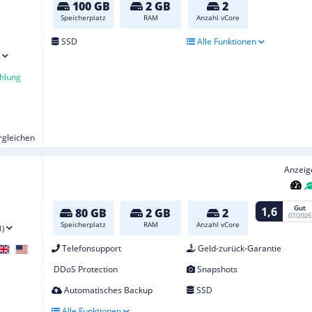
100 GB
2 GB
2
Speicherplatz
RAM
Anzahl vCore
SSD
Alle Funktionen
hlung
ergleichen
Anzeig
Gut
1,6
80 GB
2 GB
2
07/2026
Speicherplatz
RAM
Anzahl vCore
1)
Telefonsupport
Geld-zurück-Garantie
DDoS Protection
Snapshots
Automatisches Backup
SSD
Alle Funktionen