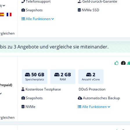
Telefonsupport
Geld-zurück-Garantie
9)
Snapshots
NVMe SSD
Alle Funktionen
ergleichen
bis zu 3 Angebote und vergleiche sie miteinander.
50 GB
2 GB
2
Speicherplatz
RAM
Anzahl vCore
Prepaid)
Kostenlose Testphase
DDoS Protection
Snapshots
Automatisches Backup
NVMe
Alle Funktionen
ergleichen