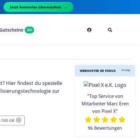
Jetzt kostenlos überwachen
l
Gutscheine
84
Anzeige
WEBHOSTER IM FOKUS
 Hier findest du spezielle
lisierungstechnologie zur
"Top Service von
Mitarbeiter Marc Eren
von Pixel X"
 : 500 GB
96 Bewertungen