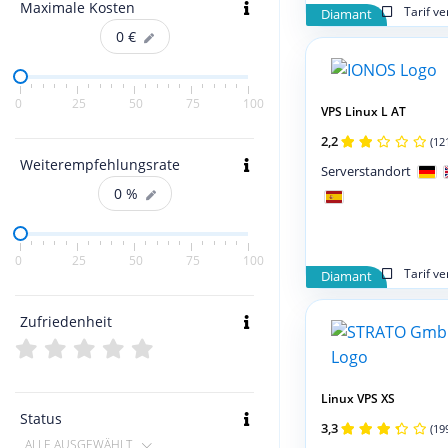
Maximale Kosten
Tarif v
Diamant
0
€
0
25
50
75
100
VPS Linux L AT
2,2
(12
Weiterempfehlungsrate
Serverstandort
0
%
0
25
50
75
100
Tarif v
Diamant
Zufriedenheit
Linux VPS XS
Status
3,3
(19
ALLE AUSGEWÄHLT