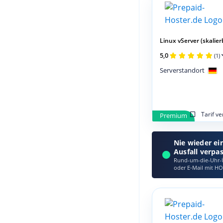
Linux vServer (skalier
5,0
(1)
Serverstandort
Tarif v
Premium
Nie wieder ei
Ausfall verpa
Rund-um-die-Uhr-Ü
oder E‑Mail mit HO