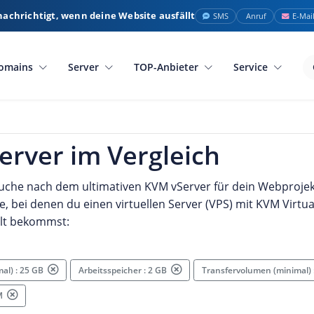
nachrichtigt, wenn deine Website ausfällt
SMS
Anruf
E-Mai
omains
Server
TOP-Anbieter
Service
erver im Vergleich
Suche nach dem ultimativen KVM vServer für dein Webprojekt?
, bei denen du einen virtuellen Server (VPS) mit KVM Virtua
llt bekommst:
mal) : 25 GB
Arbeitsspeicher : 2 GB
Transfervolumen (minimal)
VM