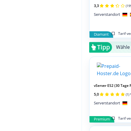
3,3
(19
Serverstandort
Tarif v
Diamant
Tipp
Wähle 
vServer ES2 (30 Tage 
5,0
(1)
Serverstandort
Tarif v
Premium