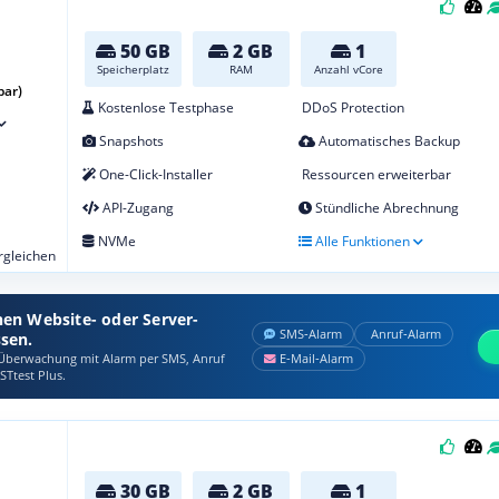
50 GB
2 GB
1
Speicherplatz
RAM
Anzahl vCore
bar)
Kostenlose Testphase
DDoS Protection
Snapshots
Automatisches Backup
One-Click-Installer
Ressourcen erweiterbar
API-Zugang
Stündliche Abrechnung
NVMe
Alle Funktionen
ergleichen
nen Website- oder Server-
SMS‑Alarm
Anruf‑Alarm
ssen.
berwachung mit Alarm per SMS, Anruf
E‑Mail‑Alarm
STtest Plus.
30 GB
2 GB
1