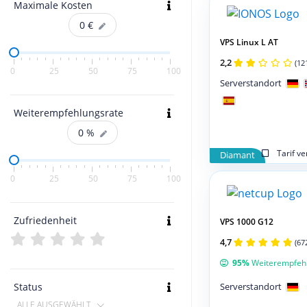
Maximale Kosten
0
€
VPS Linux L AT
2,2
(12
0
25
50
75
100
Serverstandort
Weiterempfehlungsrate
0
%
Tarif v
Diamant
0
25
50
75
100
Zufriedenheit
VPS 1000 G12
4,7
(67
95%
Weiterempfeh
Status
Serverstandort
ALLE AUSGEWÄHLT