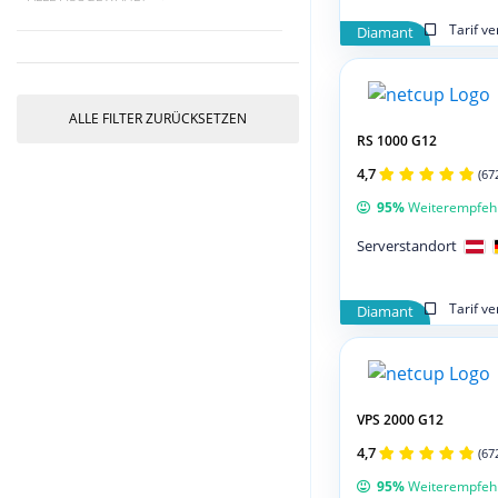
Tarif v
Diamant
ALLE FILTER ZURÜCKSETZEN
RS 1000 G12
4,7
(67
95%
Weiterempfeh
Serverstandort
Tarif v
Diamant
VPS 2000 G12
4,7
(67
95%
Weiterempfeh