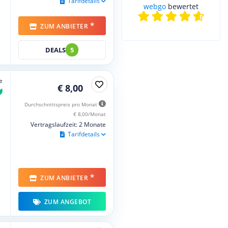
Tarifdetails
webgo
bewertet
*
ZUM ANBIETER
DEALS
5
e
€ 8,00
Durchschnittspreis pro Monat
€ 8,00/Monat
Vertragslaufzeit: 2 Monate
Tarifdetails
*
ZUM ANBIETER
ZUM ANGEBOT