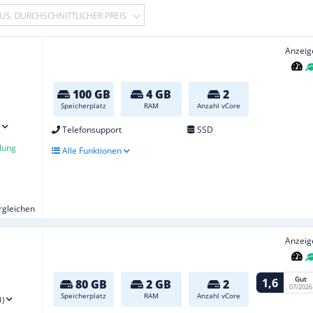
US, DURCHSCHNITTLICHER PREIS
Anzeig
100 GB
4 GB
2
Speicherplatz
RAM
Anzahl vCore
Telefonsupport
SSD
lung
Alle Funktionen
ergleichen
Anzeig
Gut
1,6
80 GB
2 GB
2
07/2026
Speicherplatz
RAM
Anzahl vCore
1)