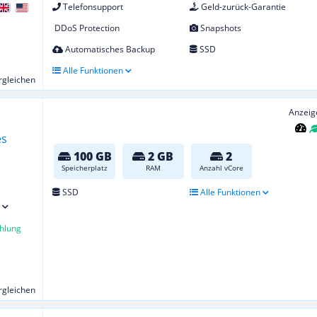
Telefonsupport
Geld-zurück-Garantie
DDoS Protection
Snapshots
Automatisches Backup
SSD
Alle Funktionen
ergleichen
Anzeig
100 GB
2 GB
2
Speicherplatz
RAM
Anzahl vCore
SSD
Alle Funktionen
hlung
ergleichen