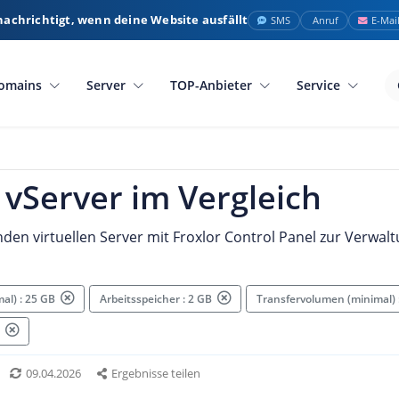
nachrichtigt, wenn deine Website ausfällt
SMS
Anruf
E-Mai
omains
Server
TOP-Anbieter
Service
 vServer im Vergleich
den virtuellen Server mit Froxlor Control Panel zur Verwalt
mal) : 25 GB
Arbeitsspeicher : 2 GB
Transfervolumen (minimal)
r
09.04.2026
Ergebnisse teilen