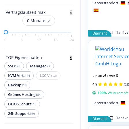
Serverstandort
Vertragslaufzeit max.
0
Monate
Tarif v
Diamant
0
6
12
18
24
TOP Eigenschaften
SSD
Managed
195
27
KVM Virt.
LXC Virt.
Linux vServer S
144
0
4,9
(82)
Backup
118
100%
Weiterempfe
Grünes Hosting
184
Serverstandort
DDOS Schutz
118
24h Support
169
Tarif v
Diamant