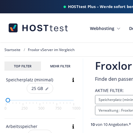
HOSTtest Plus – Werde sofort be
Webhosting
D
Startseite
Froxlor vServer im Vergleich
Froxlor
TOP FILTER
MEHR FILTER
Finde den passen
Speicherplatz (minimal)
25
GB
AKTIVE FILTER:
Speicherplatz (mini
0
250
500
750
1000
Verwaltung : Froxlo
10
von 10 Angeboten.*
Arbeitsspeicher