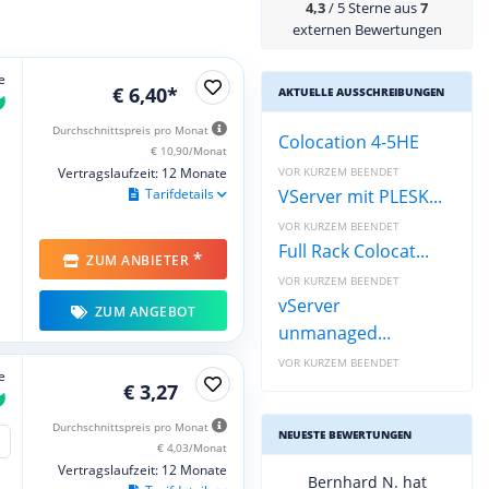
4,3
/ 5 Sterne aus
7
externen Bewertungen
e
€ 6,40*
AKTUELLE AUSSCHREIBUNGEN
Durchschnittspreis pro Monat
Colocation 4-5HE
€ 10,90/Monat
VOR KURZEM BEENDET
Vertragslaufzeit: 12 Monate
VServer mit PLESK...
Tarifdetails
VOR KURZEM BEENDET
Full Rack Colocat...
*
ZUM ANBIETER
VOR KURZEM BEENDET
vServer
ZUM ANGEBOT
unmanaged...
VOR KURZEM BEENDET
e
€ 3,27
Durchschnittspreis pro Monat
NEUESTE BEWERTUNGEN
€ 4,03/Monat
Vertragslaufzeit: 12 Monate
Bernhard N. hat