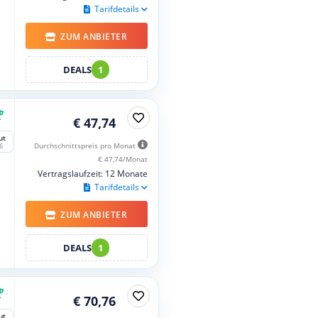
Tarifdetails
ZUM ANBIETER
DEALS
1
€ 47,74
ut
Durchschnittspreis pro Monat
6
€ 47,74/Monat
Vertragslaufzeit: 12 Monate
Tarifdetails
ZUM ANBIETER
DEALS
1
€ 70,76
ut