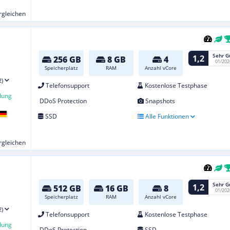
ergleichen
Sehr G
1,2
256 GB
8 GB
4
01/202
Speicherplatz
RAM
Anzahl vCore
2)
Telefonsupport
Kostenlose Testphase
lung
DDoS Protection
Snapshots
SSD
Alle Funktionen
ergleichen
Sehr G
1,2
512 GB
16 GB
8
01/202
Speicherplatz
RAM
Anzahl vCore
2)
Telefonsupport
Kostenlose Testphase
lung
DDoS Protection
SSD