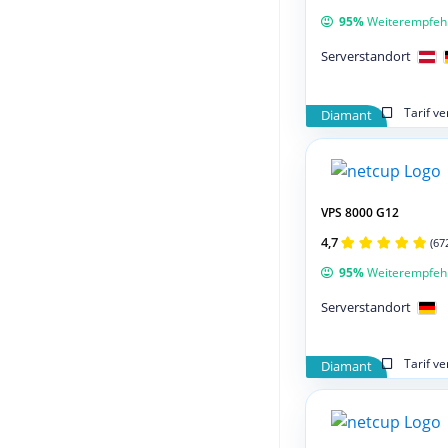
95%
Weiterempfeh
Serverstandort
Tarif v
Diamant
VPS 8000 G12
4,7
(67
95%
Weiterempfeh
Serverstandort
Tarif v
Diamant