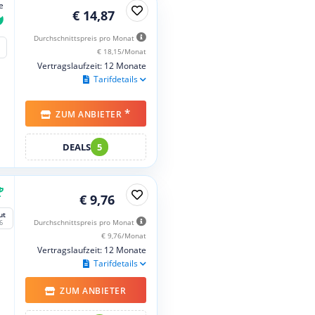
e
€ 14,87
Durchschnittspreis pro Monat
€ 18,15/Monat
Vertragslaufzeit: 12 Monate
Tarifdetails
*
ZUM ANBIETER
DEALS
5
€ 9,76
ut
Durchschnittspreis pro Monat
6
€ 9,76/Monat
Vertragslaufzeit: 12 Monate
Tarifdetails
ZUM ANBIETER