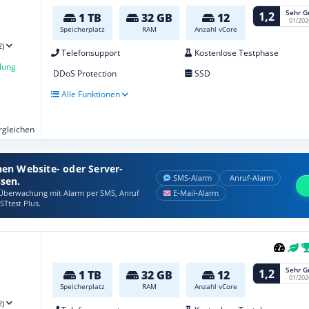
Sehr G
1,2
1 TB
32 GB
12
01/202
Speicherplatz
RAM
Anzahl vCore
2)
Telefonsupport
Kostenlose Testphase
lung
DDoS Protection
SSD
Alle Funktionen
ergleichen
nen Website- oder Server-
SMS‑Alarm
Anruf‑Alarm
ssen.
berwachung mit Alarm per SMS, Anruf
E‑Mail‑Alarm
STtest Plus.
Sehr G
1,2
1 TB
32 GB
12
01/202
Speicherplatz
RAM
Anzahl vCore
2)