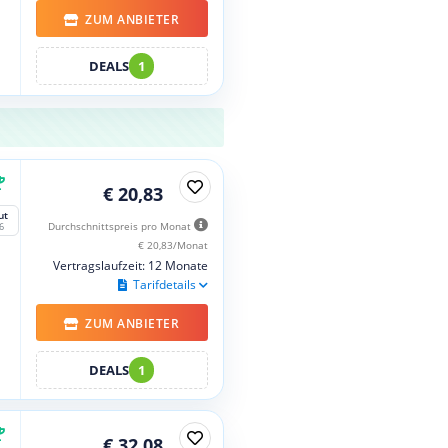
ZUM ANBIETER
DEALS
1
€ 20,83
ut
Durchschnittspreis pro Monat
6
€ 20,83/Monat
Vertragslaufzeit: 12 Monate
Tarifdetails
ZUM ANBIETER
DEALS
1
€ 32,08