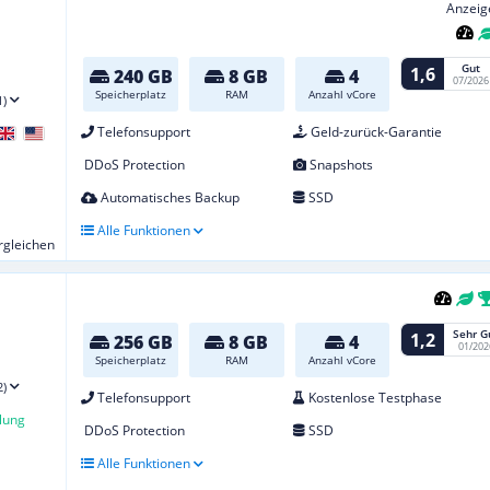
Anzeig
Gut
1,6
240 GB
8 GB
4
07/2026
Speicherplatz
RAM
Anzahl vCore
1)
Telefonsupport
Geld-zurück-Garantie
DDoS Protection
Snapshots
Automatisches Backup
SSD
Alle Funktionen
ergleichen
Sehr G
1,2
256 GB
8 GB
4
01/202
Speicherplatz
RAM
Anzahl vCore
2)
Telefonsupport
Kostenlose Testphase
lung
DDoS Protection
SSD
Alle Funktionen