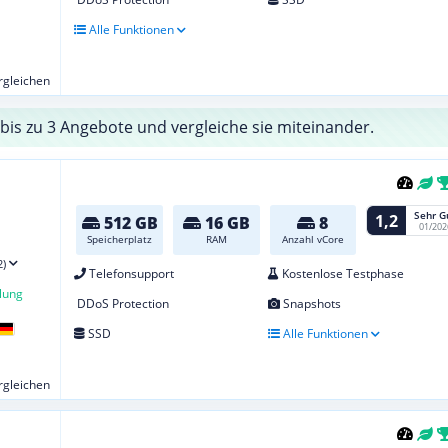
Alle Funktionen
ergleichen
bis zu 3 Angebote und vergleiche sie miteinander.
Sehr G
1,2
512 GB
16 GB
8
01/202
Speicherplatz
RAM
Anzahl vCore
2)
Telefonsupport
Kostenlose Testphase
lung
DDoS Protection
Snapshots
SSD
Alle Funktionen
ergleichen