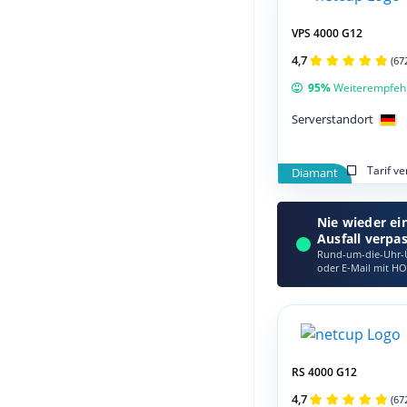
VPS 4000 G12
4,7
(67
95%
Weiterempfeh
Serverstandort
Tarif v
Diamant
Nie wieder ei
Ausfall verpa
Rund-um-die-Uhr-Ü
oder E‑Mail mit HO
RS 4000 G12
4,7
(67