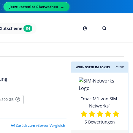
Jetzt kostenlos überwachen
l
Gutscheine
84
Anzeige
WEBHOSTER IM FOKUS
ung:
"mac M1 von SIM-
 : 500 GB
Networks"
5 Bewertungen
Zurück zum vServer Vergleich
+