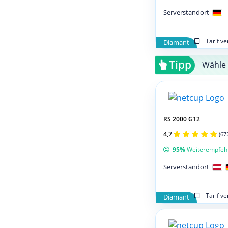
Serverstandort
Tarif v
Diamant
Tipp
Wähle 
RS 2000 G12
4,7
(67
95%
Weiterempfeh
Serverstandort
Tarif v
Diamant