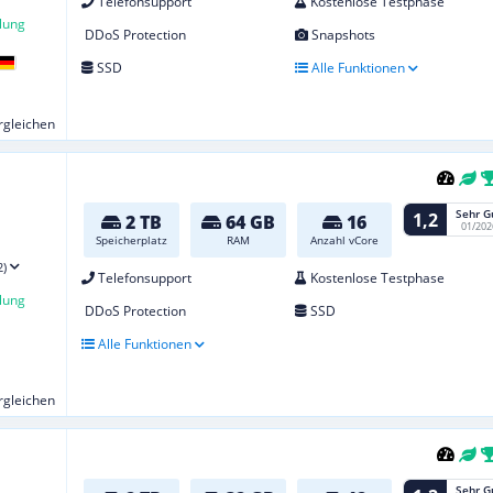
Telefonsupport
Kostenlose Testphase
lung
DDoS Protection
Snapshots
SSD
Alle Funktionen
ergleichen
Sehr G
1,2
2 TB
64 GB
16
01/202
Speicherplatz
RAM
Anzahl vCore
2)
Telefonsupport
Kostenlose Testphase
lung
DDoS Protection
SSD
Alle Funktionen
ergleichen
Sehr G