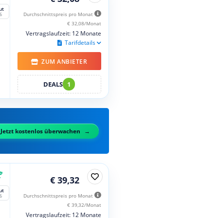
ut
Durchschnittspreis pro Monat
6
€ 32,08/Monat
Vertragslaufzeit: 12 Monate
Tarifdetails
ZUM ANBIETER
DEALS
1
Jetzt kostenlos überwachen
€ 39,32
ut
Durchschnittspreis pro Monat
6
€ 39,32/Monat
Vertragslaufzeit: 12 Monate