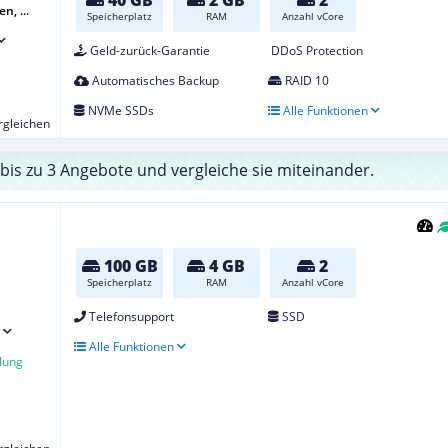
n, ...
Speicherplatz
RAM
Anzahl vCore
Geld-zurück-Garantie
DDoS Protection
Automatisches Backup
RAID 10
NVMe SSDs
Alle Funktionen
ergleichen
bis zu 3 Angebote und vergleiche sie miteinander.
100 GB
4 GB
2
Speicherplatz
RAM
Anzahl vCore
Telefonsupport
SSD
Alle Funktionen
lung