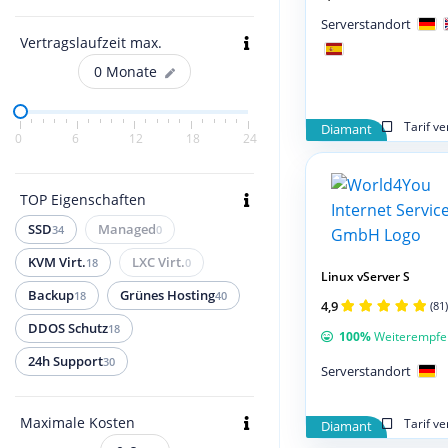
Serverstandort
Vertragslaufzeit max.
0
Monate
Tarif v
Diamant
0
6
12
18
24
TOP Eigenschaften
SSD
Managed
34
0
KVM Virt.
LXC Virt.
18
0
Linux vServer S
Backup
Grünes Hosting
18
40
4,9
(81)
DDOS Schutz
18
100%
Weiterempfe
24h Support
30
Serverstandort
Maximale Kosten
Tarif v
Diamant