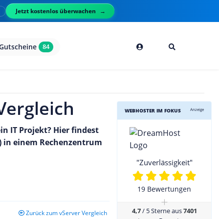
Jetzt kostenlos überwachen
l
Gutscheine
84
Vergleich
Anzeige
WEBHOSTER IM FOKUS
n IT Projekt? Hier findest
PS) in einem Rechenzentrum
"Zuverlässigkeit"
19 Bewertungen
+
4,7
/ 5 Sterne aus
7401
Zurück zum vServer Vergleich