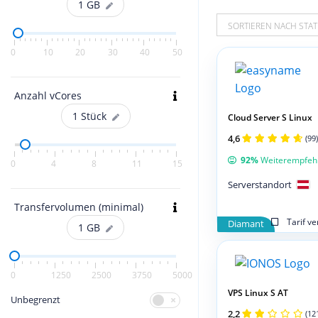
1
GB
SORTIEREN NACH STAT
0
10
20
30
40
50
Anzahl vCores
1
Stück
Cloud Server S Linux
4,6
(99)
92%
Weiterempfeh
0
4
8
11
15
Serverstandort
Transfervolumen (minimal)
Tarif v
Diamant
1
GB
0
1250
2500
3750
5000
VPS Linux S AT
Unbegrenzt
2,2
(12