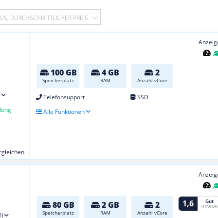
US, DURCHSCHNITTLICHER PREIS
Anzeig
100 GB
4 GB
2
Speicherplatz
RAM
Anzahl vCore
Telefonsupport
SSD
lung
Alle Funktionen
ergleichen
Anzeig
Gut
1,6
80 GB
2 GB
2
07/2026
Speicherplatz
RAM
Anzahl vCore
1)