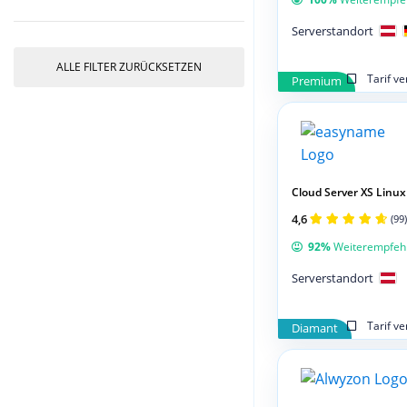
Serverstandort
ALLE FILTER ZURÜCKSETZEN
Tarif v
Premium
Cloud Server XS Linux
4,6
(99)
92%
Weiterempfeh
Serverstandort
Tarif v
Diamant