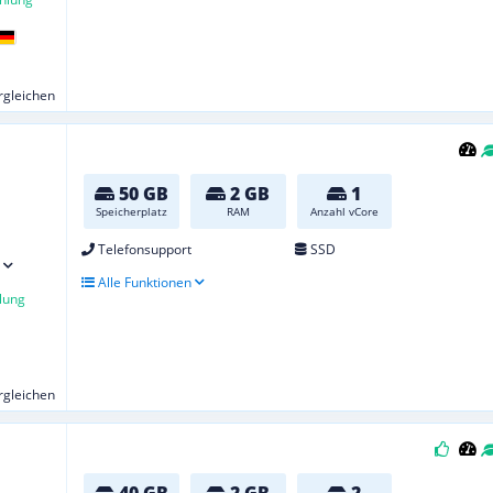
ergleichen
50 GB
2 GB
1
Speicherplatz
RAM
Anzahl vCore
Telefonsupport
SSD
Alle Funktionen
lung
ergleichen
40 GB
2 GB
2