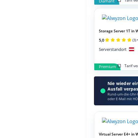
Tarif v
Diamant
Storage Server 1T in Wi
5,0
(3)
Serverstandort
Tarif v
Premium
Nie wieder ei
Ausfall verpa
Rund-um-die-Uhr-Ü
oder E‑Mail mit HO
Virtual Server E4+ in W