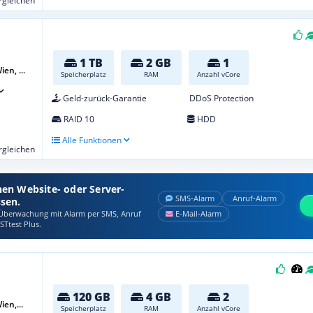
ergleichen
1 TB
2 GB
1
en, ...
Speicherplatz
RAM
Anzahl vCore
Geld-zurück-Garantie
DDoS Protection
RAID 10
HDD
Alle Funktionen
ergleichen
nen Website- oder Server-
SMS‑Alarm
Anruf‑Alarm
ssen.
berwachung mit Alarm per SMS, Anruf
E‑Mail‑Alarm
STtest Plus.
120 GB
4 GB
2
ien,...
Speicherplatz
RAM
Anzahl vCore