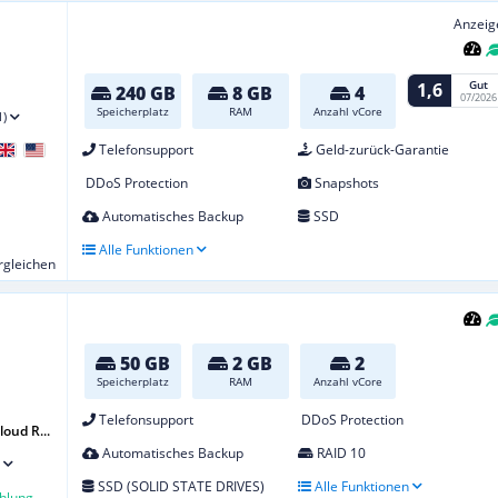
Anzeig
Gut
1,6
240 GB
8 GB
4
07/2026
Speicherplatz
RAM
Anzahl vCore
1)
Telefonsupport
Geld-zurück-Garantie
DDoS Protection
Snapshots
Automatisches Backup
SSD
Alle Funktionen
ergleichen
50 GB
2 GB
2
Speicherplatz
RAM
Anzahl vCore
Telefonsupport
DDoS Protection
oud R...
Automatisches Backup
RAID 10
SSD (SOLID STATE DRIVES)
Alle Funktionen
hlung