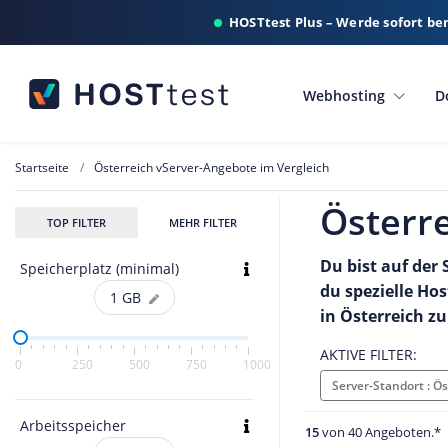
HOSTtest Plus – Werde sofort be
Webhosting
D
Startseite
Österreich vServer-Angebote im Vergleich
Österre
TOP FILTER
MEHR FILTER
Du bist auf der 
Speicherplatz (minimal)
du spezielle Ho
1
GB
in Österreich z
AKTIVE FILTER:
0
250
500
750
1000
Server-Standort : Ö
Arbeitsspeicher
15
von 40 Angeboten.*