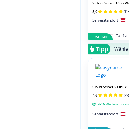
Virtual Server XS in Wie
5,0
(3)
Serverstandort
Tarif v
Premium
Tipp
Wähle 
Cloud Server S Linux
4,6
(99)
92%
Weiterempfeh
Serverstandort