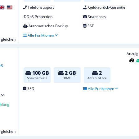
Telefonsupport
Geld-zurück-Garantie
DDoS Protection
Snapshots
Automatisches Backup
SSD
Alle Funktionen
ergleichen
Anzeig
100 GB
2 GB
2
Speicherplatz
RAM
Anzahl vCore
SSD
Alle Funktionen
hlung
ergleichen