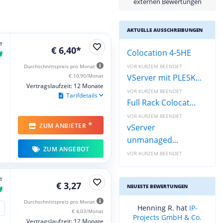
externen Bewertungen
AKTUELLE AUSSCHREIBUNGEN
e
€ 6,40*
Colocation 4-5HE
Durchschnittspreis pro Monat
VOR KURZEM BEENDET
€ 10,90/Monat
VServer mit PLESK...
Vertragslaufzeit: 12 Monate
VOR KURZEM BEENDET
Tarifdetails
Full Rack Colocat...
VOR KURZEM BEENDET
*
ZUM ANBIETER
vServer
unmanaged...
ZUM ANGEBOT
VOR KURZEM BEENDET
e
€ 3,27
NEUESTE BEWERTUNGEN
Durchschnittspreis pro Monat
Henning R. hat
IP-
€ 4,03/Monat
Projects GmbH & Co.
Vertragslaufzeit: 12 Monate