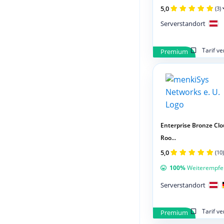
5,0
(3)
Serverstandort
Tarif v
Premium
Enterprise Bronze Cl
Roo...
5,0
(10)
100%
Weiterempfe
Serverstandort
Tarif v
Premium