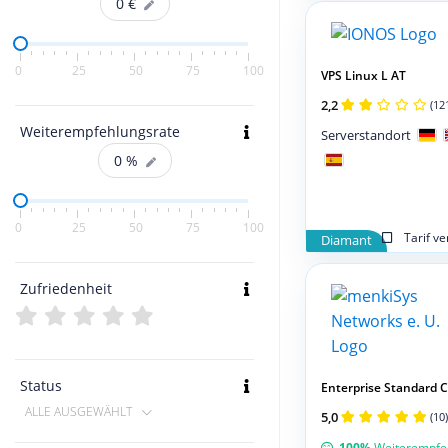
0
€
0
25
50
75
100
VPS Linux L AT
2,2
(12
Weiterempfehlungsrate
Serverstandort
0
%
0
25
50
75
100
Tarif v
Diamant
Zufriedenheit
Status
Enterprise Standard Cl
ALLE AUSGEWÄHLT
5,0
(10)
100%
Weiterempfe