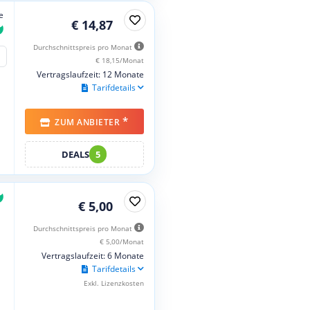
e
€ 14,87
Durchschnittspreis pro Monat
€ 18,15/Monat
Vertragslaufzeit: 12 Monate
Tarifdetails
*
ZUM ANBIETER
DEALS
5
€ 5,00
Durchschnittspreis pro Monat
€ 5,00/Monat
Vertragslaufzeit: 6 Monate
Tarifdetails
Exkl. Lizenzkosten