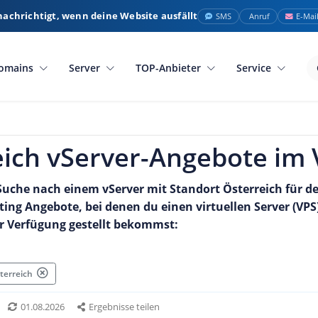
nachrichtigt, wenn deine Website ausfällt
SMS
Anruf
E-Mai
omains
Server
TOP-Anbieter
Service
ich vServer-Angebote im 
Suche nach einem vServer mit Standort Österreich für dei
sting Angebote, bei denen du einen virtuellen Server (V
ur Verfügung gestellt bekommst:
sterreich
01.08.2026
Ergebnisse teilen