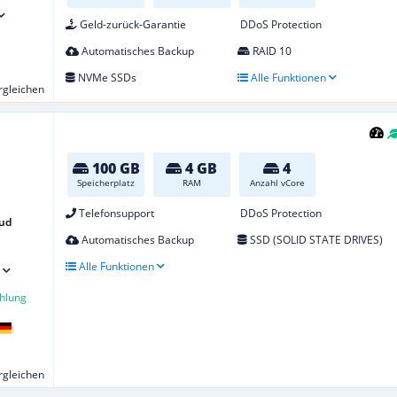
Geld-zurück-Garantie
DDoS Protection
Automatisches Backup
RAID 10
NVMe SSDs
Alle Funktionen
ergleichen
100 GB
4 GB
4
Speicherplatz
RAM
Anzahl vCore
Telefonsupport
DDoS Protection
oud
Automatisches Backup
SSD (SOLID STATE DRIVES)
Alle Funktionen
hlung
ergleichen