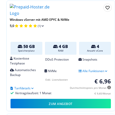
Windows vServer mit AMD EPYC & NVMe
5,0
(1)
50 GB
4 GB
4
Speicherplatz
RAM
Anzahl vCore
Kostenlose
DDoS Protection
Snapshots
Testphase
Automatisches
NVMe
Alle Funktionen
Backup
€ 6,96
Exkl. Lizenzkosten
Tarifdetails
Durchschnittspreis pro Monat
Vertragslaufzeit: 1 Monat
€ 9,40/Monat
ZUM ANGEBOT