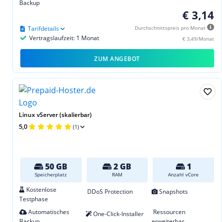
Backup
€ 3,14
Tarifdetails
Durchschnittspreis pro Monat
Vertragslaufzeit: 1 Monat
€ 3,49/Monat
ZUM ANGEBOT
Linux vServer (skalierbar)
5,0
(1)
50 GB
2 GB
1
Speicherplatz
RAM
Anzahl vCore
Kostenlose
DDoS Protection
Snapshots
Testphase
Automatisches
Ressourcen
One-Click-Installer
Backup
erweiterbar