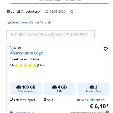
15
von 23 Angeboten.*
03.08.2026
Zurück zum vServer Vergleich
SORTIEREN NACH STATUS, DURCHSCHNITTLICHER PREIS
Anzeige
Cloud Server S Linux
4,6
(99)
100 GB
4 GB
2
Speicherplatz
RAM
Anzahl vCore
Telefonsupport
SSD
Alle Funktionen
€ 6,40*
Tarifdetails
Durchschnittspreis pro Monat