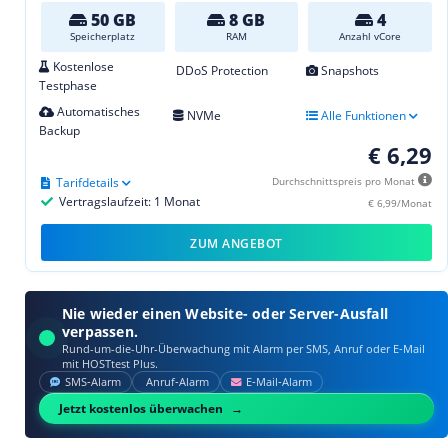
50 GB
8 GB
4
Speicherplatz
RAM
Anzahl vCore
Kostenlose
DDoS Protection
Snapshots
Testphase
Automatisches
NVMe
Alle Funktionen
Backup
€ 6,29
Tarifdetails
Durchschnittspreis pro Monat
Vertragslaufzeit: 1 Monat
€ 6,99/Monat
ZUM ANGEBOT
Nie wieder einen Website- oder Server-Ausfall
verpassen.
Rund-um-die-Uhr-Überwachung mit Alarm per SMS, Anruf oder E‑Mail
mit HOSTtest Plus.
SMS‑Alarm
Anruf‑Alarm
E‑Mail‑Alarm
Jetzt kostenlos überwachen