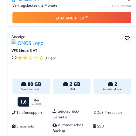
Vertragslaufzeit: 2 Monate
€ 8,00/Monat
*
ZUM ANBIETER
Anzeige
VPS Linux S AT
2,2
(121)
80 GB
2 GB
2
Speicherplatz
RAM
Anzahl vCore
Gut
1,6
07/2026
Geld-zurück-
Telefonsupport
DDoS Protection
Garantie
Automatisches
Snapshots
SSD
Backup