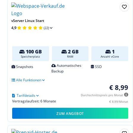
vServer Linux Start
4,9
(22)
100 GB
2 GB
1
Speicherplatz
RAM
Anzahl vCore
Automatisches
Snapshots
SSD
Backup
Alle Funktionen
€ 8,99
Tarifdetails
Durchschnittspreis pro Monat
Vertragslaufzeit: 6 Monate
€ 8,99/Monat
ZUM ANGEBOT