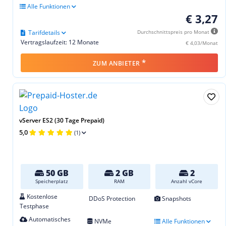
Alle Funktionen
€ 3,27
Tarifdetails
Durchschnittspreis pro Monat
Vertragslaufzeit: 12 Monate
€ 4,03/Monat
*
ZUM ANBIETER
vServer ES2 (30 Tage Prepaid)
5,0
(1)
50 GB
2 GB
2
Speicherplatz
RAM
Anzahl vCore
Kostenlose
DDoS Protection
Snapshots
Testphase
Automatisches
NVMe
Alle Funktionen