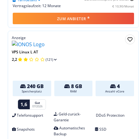
Vertragslaufzeit: 12 Monate
€ 10,90/Monat
*
ZUM ANBIETER
Anzeige
VPS Linux L AT
2,2
(121)
240 GB
8 GB
4
Speicherplatz
RAM
Anzahl vCore
Gut
1,6
07/2026
Geld-zurück-
Telefonsupport
DDoS Protection
Garantie
Automatisches
Snapshots
SSD
Backup