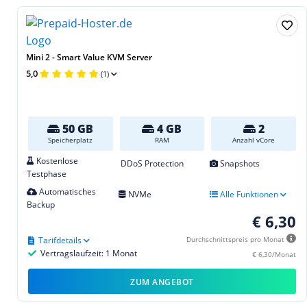
Mini 2 - Smart Value KVM Server
5,0
(1)
50 GB
4 GB
2
Speicherplatz
RAM
Anzahl vCore
Kostenlose
DDoS Protection
Snapshots
Testphase
Automatisches
NVMe
Alle Funktionen
Backup
€ 6,30
Tarifdetails
Durchschnittspreis pro Monat
Vertragslaufzeit: 1 Monat
€ 6,30/Monat
ZUM ANGEBOT