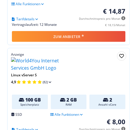
Alle Funktionen
€ 14,87
Tarifdetails
Durchschnittspreis pro Monat
Vertragslaufzeit: 12 Monate
€ 18,15/Monat
*
ZUM ANBIETER
Anzeige
Linux vServer S
4,9
(82)
100 GB
2 GB
2
Speicherplatz
RAM
Anzahl vCore
SSD
Alle Funktionen
€ 8,00
Tarifdetails
Durchschnittspreis pro Monat