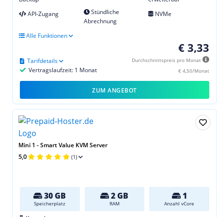
Stündliche
API-Zugang
NVMe
Abrechnung
Alle Funktionen
€ 3,33
Tarifdetails
Durchschnittspreis pro Monat
Vertragslaufzeit: 1 Monat
€ 4,50/Monat
ZUM ANGEBOT
Mini 1 - Smart Value KVM Server
5,0
(1)
30 GB
2 GB
1
Speicherplatz
RAM
Anzahl vCore