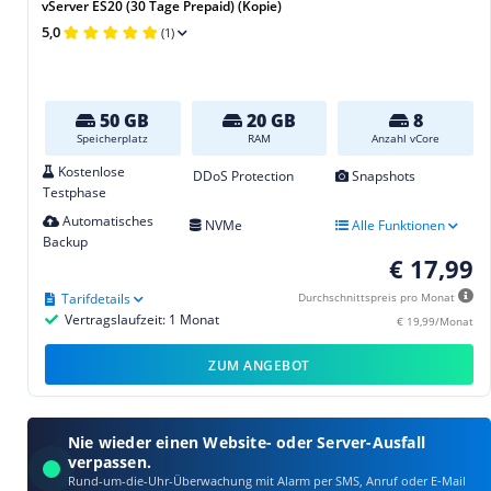
vServer ES20 (30 Tage Prepaid) (Kopie)
5,0
(1)
50 GB
20 GB
8
Speicherplatz
RAM
Anzahl vCore
Kostenlose
DDoS Protection
Snapshots
Testphase
Automatisches
NVMe
Alle Funktionen
Backup
€ 17,99
Tarifdetails
Durchschnittspreis pro Monat
Vertragslaufzeit: 1 Monat
€ 19,99/Monat
ZUM ANGEBOT
Nie wieder einen Website- oder Server-Ausfall
verpassen.
Rund-um-die-Uhr-Überwachung mit Alarm per SMS, Anruf oder E‑Mail