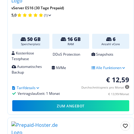
vServer ES16 (30 Tage Prepaid)
5,0
(1)
50 GB
16 GB
6
Speicherplatz
RAM
Anzahl vCore
Kostenlose
DDoS Protection
Snapshots
Testphase
Automatisches
NVMe
Alle Funktionen
Backup
€ 12,59
Tarifdetails
Durchschnittspreis pro Monat
Vertragslaufzeit: 1 Monat
€ 13,99/Monat
ZUM ANGEBOT