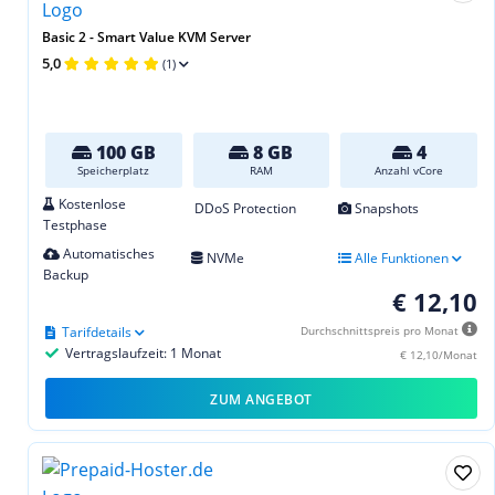
Basic 2 - Smart Value KVM Server
5,0
(1)
100 GB
8 GB
4
Speicherplatz
RAM
Anzahl vCore
Kostenlose
DDoS Protection
Snapshots
Testphase
Automatisches
NVMe
Alle Funktionen
Backup
€ 12,10
Tarifdetails
Durchschnittspreis pro Monat
Vertragslaufzeit: 1 Monat
€ 12,10/Monat
ZUM ANGEBOT