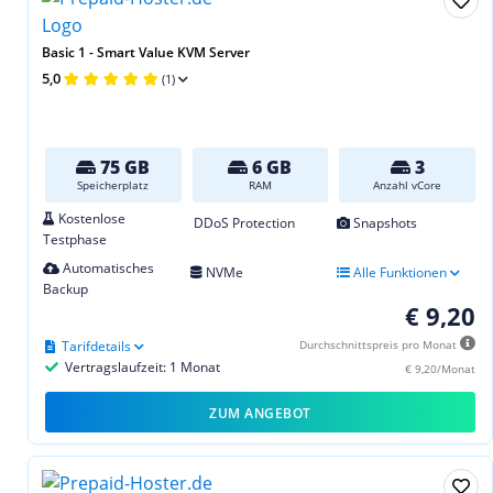
Basic 1 - Smart Value KVM Server
5,0
(1)
75 GB
6 GB
3
Speicherplatz
RAM
Anzahl vCore
Kostenlose
DDoS Protection
Snapshots
Testphase
Automatisches
NVMe
Alle Funktionen
Backup
€ 9,20
Tarifdetails
Durchschnittspreis pro Monat
Vertragslaufzeit: 1 Monat
€ 9,20/Monat
ZUM ANGEBOT