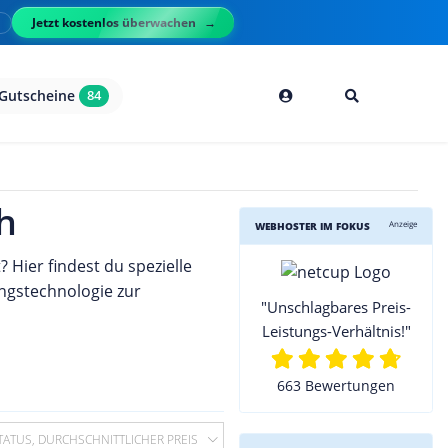
Jetzt kostenlos überwachen
l
Gutscheine
84
h
Anzeige
WEBHOSTER IM FOKUS
 Hier findest du spezielle
ungstechnologie zur
"Unschlagbares Preis-
Leistungs-Verhältnis!"
663 Bewertungen
TATUS, DURCHSCHNITTLICHER PREIS