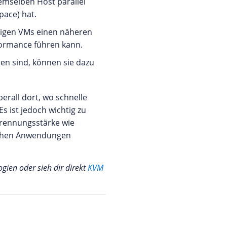
demselben Host parallel
pace) hat.
ndigen VMs einen näheren
formance führen kann.
cen sind, können sie dazu
erall dort, wo schnelle
s ist jedoch wichtig zu
 Trennungsstärke wie
tischen Anwendungen
gien oder sieh dir direkt
KVM