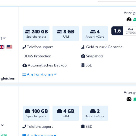
Anzeig
Gut
1,6
240 GB
8 GB
4
07/2026
Speicherplatz
RAM
Anzahl vCore
1)
Telefonsupport
Geld-zurück-Garantie
DDoS Protection
Snapshots
Automatisches Backup
SSD
Alle Funktionen
ergleichen
Anzeig
100 GB
4 GB
2
Speicherplatz
RAM
Anzahl vCore
Telefonsupport
SSD
lung
Alle Funktionen