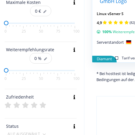
Maximale Kosten
0
€
Linux vServer S
4,9
(82)
0
25
50
75
100
100%
Weiterempfe
Serverstandort
Weiterempfehlungsrate
Tarif v
0
%
Diamant
* Bei hosttest ist le
0
25
50
75
100
Bedingungen auf der 
Zufriedenheit
Status
ALLE AUSGEWÄHLT