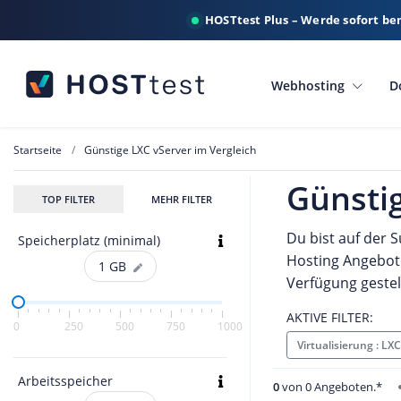
HOSTtest Plus – Werde sofort be
Webhosting
D
Startseite
Günstige LXC vServer im Vergleich
Günstig
TOP FILTER
MEHR FILTER
Du bist auf der 
Speicherplatz (minimal)
Hosting Angebote
1
GB
Verfügung geste
AKTIVE FILTER:
0
250
500
750
1000
Virtualisierung : LX
Arbeitsspeicher
0
von 0 Angeboten.*