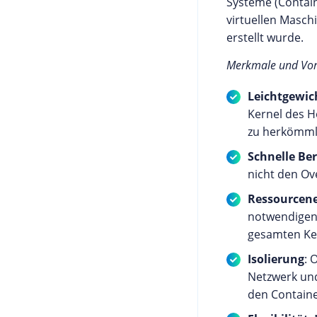
Systeme (Contain
virtuellen Maschi
erstellt wurde.
Merkmale und Vort
Leichtgewich
Kernel des H
zu herkömml
Schnelle Ber
nicht den Ov
Ressourcene
notwendigen 
gesamten Ke
Isolierung
: 
Netzwerk und 
den Containe