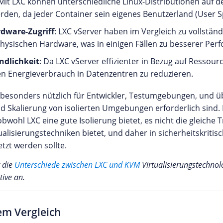
 Mit LXC können unterschiedliche Linux-Distributionen auf 
rden, da jeder Container sein eigenes Benutzerland (User S
rdware-Zugriff
: LXC vServer haben im Vergleich zu vollstä
hysischen Hardware, was in einigen Fällen zu besserer Per
dlichkeit
: Da LXC vServer effizienter in Bezug auf Ressour
en Energieverbrauch in Datenzentren zu reduzieren.
 besonders nützlich für Entwickler, Testumgebungen, und üb
nd Skalierung von isolierten Umgebungen erforderlich sind. E
obwohl LXC eine gute Isolierung bietet, es nicht die gleiche
rtualisierungstechniken bietet, und daher in sicherheitskri
etzt werden sollte.
 die
Unterschiede zwischen LXC und KVM
Virtualisierungstechnolo
tive an.
em Vergleich