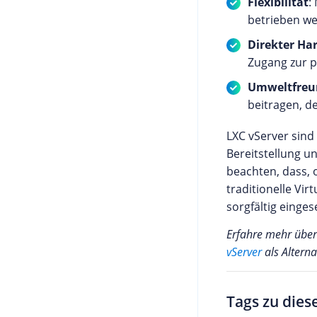
Flexibilität
:
betrieben we
Direkter Ha
Zugang zur p
Umweltfreun
beitragen, d
LXC vServer sind
Bereitstellung u
beachten, dass, 
traditionelle Vi
sorgfältig einges
Erfahre mehr über
vServer
als Alterna
Tags zu dies