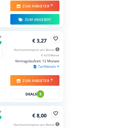
*
ZUM ANBIETER
ZUM ANGEBOT
e
€ 3,27
Durchschnittspreis pro Monat
€ 4,03/Monat
Vertragslaufzeit: 12 Monate
Tarifdetails
*
ZUM ANBIETER
DEALS
5
e
€ 8,00
Durchschnittspreis pro Monat