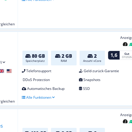
ergleichen
Anzeig
Gut
1,6
80 GB
2 GB
2
07/2026
Speicherplatz
RAM
Anzahl vCore
1)
Telefonsupport
Geld-zurück-Garantie
DDoS Protection
Snapshots
Automatisches Backup
SSD
Alle Funktionen
ergleichen
Anzeig