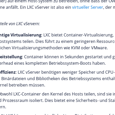
er) auf einem Host-System zu betreiben, ohne dass der Ove
ne anfällt. Ein LXC vServer ist also ein
virtueller Server
, der 
eile von LXC vServern:
tige Virtualisierung
: LXC bietet Container-Virtualisierung,
ostsystems teilen. Dies führt zu einem geringeren Ressour
ichen Virtualisierungsmethoden wie KVM oder VMware.
eitstellung
: Container können in Sekunden gestartet und g
erhead eines kompletten Betriebssystem-Boots haben.
ffizienz
: LXC vServer benötigen weniger Speicher und CPU-
Binärdateien und Bibliotheken des Betriebssystems enthal
rnel betreiben müssen.
Obwohl LXC-Container den Kernel des Hosts teilen, sind sie 
Prozessraum isoliert. Dies bietet eine Sicherheits- und Sta
rn.