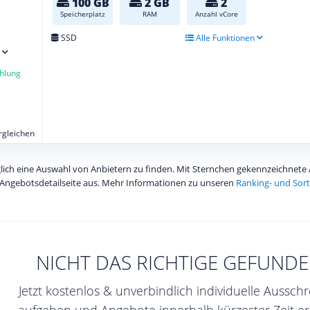
100 GB
2 GB
2
Speicherplatz
RAM
Anzahl vCore
SSD
Alle Funktionen
hlung
ergleichen
diglich eine Auswahl von Anbietern zu finden. Mit Sternchen gekennzeichnet
Angebotsdetailseite aus. Mehr Informationen zu unseren
Ranking- und Sort
NICHT DAS RICHTIGE GEFUNDE
Jetzt kostenlos & unverbindlich individuelle Aussch
aufgeben und Angebote innerhalb kürzester Zeit er