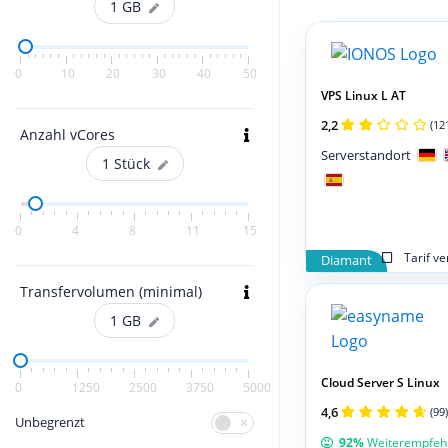
1
GB
0
10
20
30
40
50
VPS Linux L AT
2,2
(12
Anzahl vCores
Serverstandort
1
Stück
0
4
8
11
15
Tarif v
Diamant
Transfervolumen (minimal)
1
GB
Cloud Server S Linux
0
1250
2500
3750
5000
4,6
(99)
Unbegrenzt
92%
Weiterempfeh