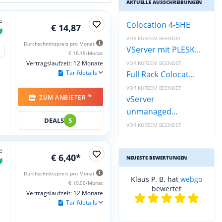
AKTUELLE AUSSCHREIBUNGEN
e
Colocation 4-5HE
€ 14,87
VOR KURZEM BEENDET
Durchschnittspreis pro Monat
VServer mit PLESK...
€ 18,15/Monat
Vertragslaufzeit: 12 Monate
VOR KURZEM BEENDET
Tarifdetails
Full Rack Colocat...
VOR KURZEM BEENDET
*
ZUM ANBIETER
vServer
unmanaged...
DEALS
5
VOR KURZEM BEENDET
e
€ 6,40*
NEUESTE BEWERTUNGEN
Durchschnittspreis pro Monat
Klaus P. B. hat
webgo
€ 10,90/Monat
bewertet
Vertragslaufzeit: 12 Monate
Tarifdetails