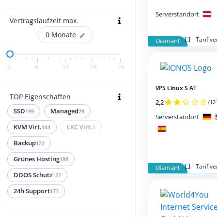
Serverstandort
Vertragslaufzeit max.
0
Monate
Tarif v
Diamant
0
6
12
18
24
VPS Linux S AT
TOP Eigenschaften
2,2
(12
SSD
Managed
199
29
Serverstandort
KVM Virt.
LXC Virt.
144
0
Backup
122
Grünes Hosting
188
Tarif v
Diamant
DDOS Schutz
122
24h Support
173