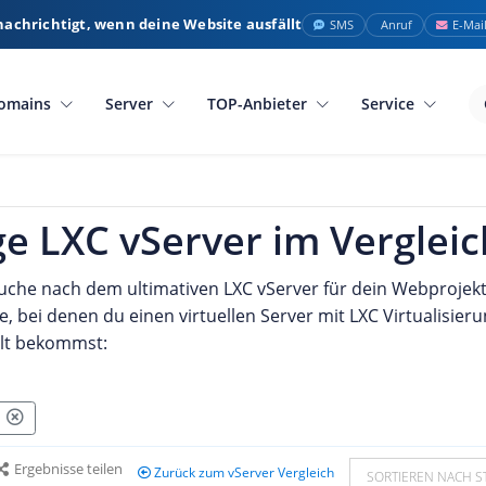
nachrichtigt, wenn deine Website ausfällt
SMS
Anruf
E-Mai
omains
Server
TOP-Anbieter
Service
e LXC vServer im Vergleic
Suche nach dem ultimativen LXC vServer für dein Webprojekt?
, bei denen du einen virtuellen Server mit LXC Virtualisier
llt bekommst:
C
Ergebnisse teilen
Zurück zum vServer Vergleich
SORTIEREN NACH S