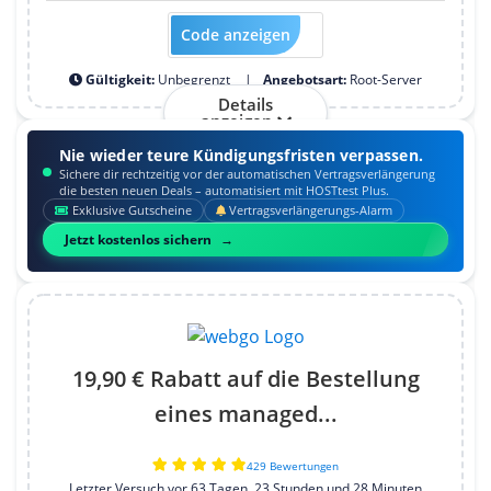
Code anzeigen
hosttest2024
Gültigkeit:
Unbegrenzt
Angebotsart:
Root-Server
Details
anzeigen
Nie wieder teure Kündigungsfristen verpassen.
Sichere dir rechtzeitig vor der automatischen Vertragsverlängerung
die besten neuen Deals – automatisiert mit HOSTtest Plus.
Exklusive Gutscheine
Vertragsverlängerungs-Alarm
Jetzt kostenlos sichern
19,90 € Rabatt auf die Bestellung
eines managed...
429 Bewertungen
Letzter Versuch vor 63 Tagen, 23 Stunden und 28 Minuten