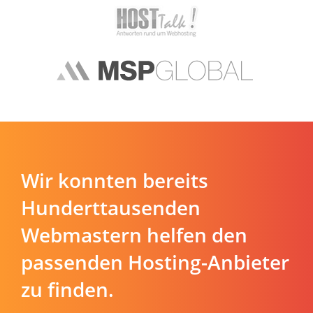
Wir konnten bereits
Hunderttausenden
Webmastern helfen den
passenden Hosting-Anbieter
zu finden.