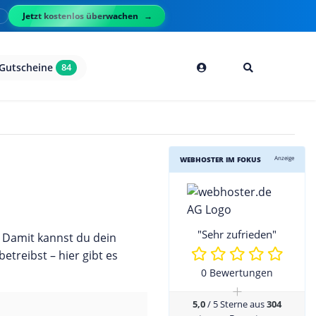
Jetzt kostenlos überwachen
l
Gutscheine
84
Anzeige
WEBHOSTER IM FOKUS
"Sehr zufrieden"
 Damit kannst du dein
etreibst – hier gibt es
0 Bewertungen
+
5,0
/ 5 Sterne aus
304