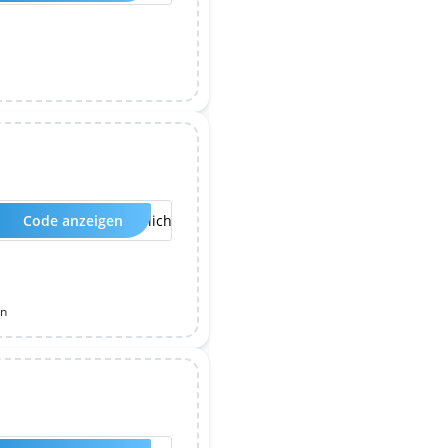
Code anzeigen
Kein Code erforderlich
n