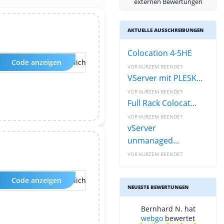
externen Bewertungen
AKTUELLE AUSSCHREIBUNGEN
Colocation 4-5HE
Code anzeigen
Kein Code erforderlich
VOR KURZEM BEENDET
VServer mit PLESK...
VOR KURZEM BEENDET
Full Rack Colocat...
VOR KURZEM BEENDET
vServer
unmanaged...
VOR KURZEM BEENDET
Code anzeigen
Kein Code erforderlich
NEUESTE BEWERTUNGEN
Bernhard N. hat
webgo
bewertet