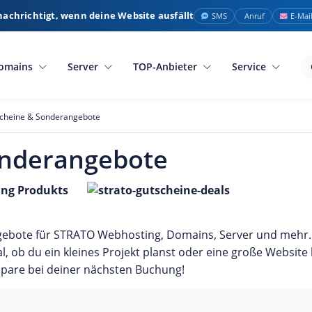
nachrichtigt, wenn deine Website ausfällt
SMS
Anruf
E-Mai
omains
Server
TOP-Anbieter
Service
cheine & Sonderangebote
onderangebote
ing Produkts
ngebote für STRATO Webhosting, Domains, Server und mehr.
, ob du ein kleines Projekt planst oder eine große Website b
spare bei deiner nächsten Buchung!