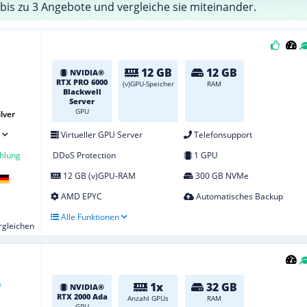
bis zu 3 Angebote und vergleiche sie miteinander.
12 GB
12 GB
NVIDIA®
RTX PRO 6000
(v)GPU-Speicher
RAM
Blackwell
Server
GPU
lver
Virtueller GPU Server
Telefonsupport
hlung
DDoS Protection
1 GPU
12 GB (v)GPU-RAM
300 GB NVMe
AMD EPYC
Automatisches Backup
Alle Funktionen
ergleichen
1x
32 GB
NVIDIA®
RTX 2000 Ada
Anzahl GPUs
RAM
GPU