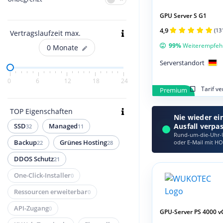
GPU Server S G1
4,9
(13
Vertragslaufzeit max.
99%
Weiterempfeh
0
Monate
Serverstandort
0
6
12
18
24
Tarif v
Premium
TOP Eigenschaften
Nie wieder ei
Ausfall verpa
SSD
Managed
32
11
Rund-um-die-Uhr-Ü
oder E‑Mail mit HO
Backup
Grünes Hosting
22
28
DDOS Schutz
21
One-Click-Installer
0
Ressourcen erweiterbar
0
API-Zugang
0
GPU-Server PS 4000 v