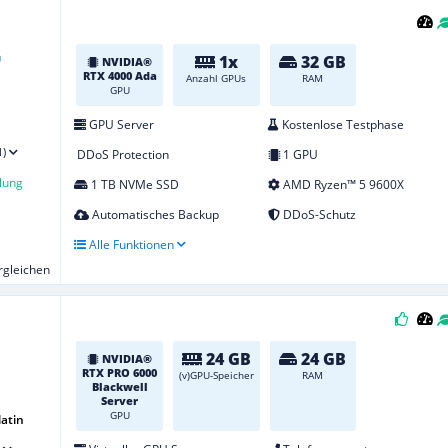
1x
32 GB
NVIDIA®
RTX 4000 Ada
Anzahl GPUs
RAM
GPU
GPU Server
Kostenlose Testphase
1)
DDoS Protection
1 GPU
lung
1 TB NVMe SSD
AMD Ryzen™ 5 9600X
Automatisches Backup
DDoS-Schutz
Alle Funktionen
ergleichen
24 GB
24 GB
NVIDIA®
RTX PRO 6000
(v)GPU-Speicher
RAM
Blackwell
Server
GPU
atin