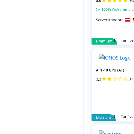
5,0
(10)
100%
Weiterempfe
Serverstandort
Tarif v
Premium
AP1-10 GPU (AT)
2,2
(12
Tarif v
Diamant