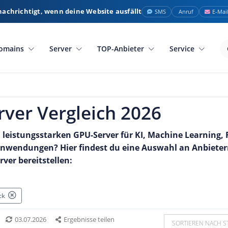
nachrichtigt, wenn deine Website ausfällt
SMS
Anruf
E-Mai
omains
Server
TOP-Anbieter
Service
ver Vergleich 2026
 leistungsstarken GPU-Server für KI, Machine Learning,
nwendungen? Hier findest du eine Auswahl an Anbietern
rver bereitstellen:
ück
03.07.2026
Ergebnisse teilen
SORTIEREN NACH S