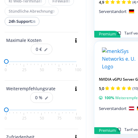
KI Web-Terminal
Firewall
0
0
4,9
(4)
Serverstandort
Stündliche Abrechnung
0
24h Support
26
Tarif v
Premium
Maximale Kosten
0
€
0
25
50
75
100
NVIDIA vGPU Server G
5,0
Weiterempfehlungsrate
(10)
0
%
100%
Weiterempfe
Serverstandort
0
25
50
75
100
Tarif v
Premium
Zufriedenheit