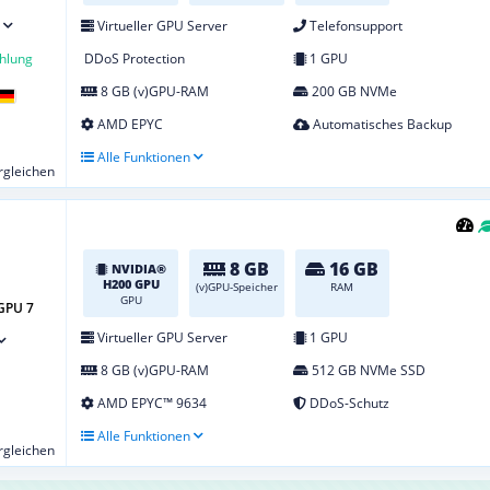
Virtueller GPU Server
Telefonsupport
hlung
DDoS Protection
1 GPU
8 GB (v)GPU-RAM
200 GB NVMe
AMD EPYC
Automatisches Backup
Alle Funktionen
ergleichen
8 GB
16 GB
NVIDIA®
H200 GPU
(v)GPU-Speicher
RAM
GPU
GPU 7
Virtueller GPU Server
1 GPU
8 GB (v)GPU-RAM
512 GB NVMe SSD
AMD EPYC™ 9634
DDoS-Schutz
Alle Funktionen
ergleichen