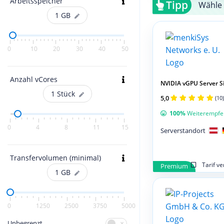
Arbeitsspeicher
Tipp
Wähle 
1
GB
0
10
20
30
40
50
Anzahl vCores
NVIDIA vGPU Server Si
1
Stück
5,0
(10)
100%
Weiterempfe
0
4
8
11
15
Serverstandort
Transfervolumen (minimal)
Tarif v
Premium
1
GB
0
1250
2500
3750
5000
Unbegrenzt