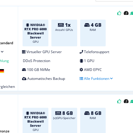
1x
4 GB
NVIDIA®
RTX PRO 6000
Anzahl GPUs
RAM
Blackwell
Server
GPU
tandard
Virtueller GPU Server
Telefonsupport
hlung
DDoS Protection
1 GPU
100 GB NVMe
AMD EPYC
Automatisches Backup
Alle Funktionen
ergleichen
8 GB
8 GB
NVIDIA®
RTX PRO 6000
(v)GPU-Speicher
RAM
Blackwell
Server
GPU
Bronze