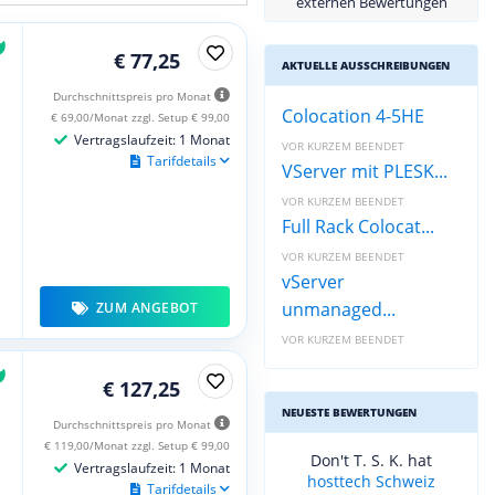
externen Bewertungen
€ 77,25
AKTUELLE AUSSCHREIBUNGEN
Durchschnittspreis pro Monat
Colocation 4-5HE
€ 69,00/Monat zzgl. Setup € 99,00
Vertragslaufzeit: 1 Monat
VOR KURZEM BEENDET
Tarifdetails
VServer mit PLESK...
VOR KURZEM BEENDET
Full Rack Colocat...
VOR KURZEM BEENDET
vServer
unmanaged...
ZUM ANGEBOT
VOR KURZEM BEENDET
€ 127,25
NEUESTE BEWERTUNGEN
Durchschnittspreis pro Monat
€ 119,00/Monat zzgl. Setup € 99,00
Don't T. S. K. hat
Vertragslaufzeit: 1 Monat
hosttech Schweiz
Tarifdetails