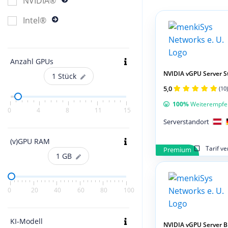
NVIDIA®
Intel®
Anzahl GPUs
NVIDIA vGPU Server S
1
Stück
5,0
(10)
100%
Weiterempfe
0
4
8
11
15
Serverstandort
(v)GPU RAM
Tarif v
Premium
1
GB
0
20
40
60
80
100
KI-Modell
NVIDIA vGPU Server 