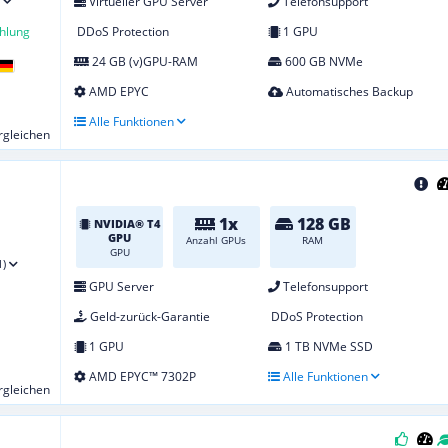
Virtueller GPU Server
Telefonsupport
hlung
DDoS Protection
1 GPU
24 GB (v)GPU-RAM
600 GB NVMe
AMD EPYC
Automatisches Backup
Alle Funktionen
ergleichen
1x
128 GB
NVIDIA® T4
GPU
Anzahl GPUs
RAM
GPU
1)
GPU Server
Telefonsupport
Geld-zurück-Garantie
DDoS Protection
1 GPU
1 TB NVMe SSD
AMD EPYC™ 7302P
Alle Funktionen
ergleichen