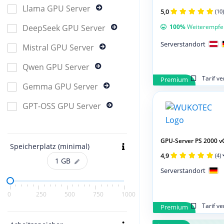
Llama GPU Server
5,0
(10)
100%
Weiterempfe
DeepSeek GPU Server
Serverstandort
Mistral GPU Server
Qwen GPU Server
Tarif v
Premium
Gemma GPU Server
GPT-OSS GPU Server
GPU-Server PS 2000 v
Speicherplatz (minimal)
4,9
(4)
1
GB
Serverstandort
0
250
500
750
1000
Tarif v
Premium