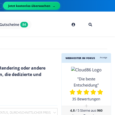
Jetzt kostenlos überwachen
l
Gutscheine
84
Anzeige
WEBHOSTER IM FOKUS
 Rendering oder andere
, die dedizierte und
"Die beste
Entscheidung"
35 Bewertungen
+
4,8
/ 5 Sterne aus
960
TATUS, DURCHSCHNITTLICHER PREIS