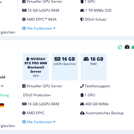
Virtueller GPU Server
1 GPU
16 GB (v)GPU-RAM
1 TB NVMe SSD
AMD EPYC™ 9634
DDoS-Schutz
Alle Funktionen
ergleichen
16 GB
16 GB
NVIDIA®
RTX PRO 6000
(v)GPU-Speicher
RAM
Blackwell
Server
GPU
old
Virtueller GPU Server
Telefonsupport
hlung
DDoS Protection
1 GPU
16 GB (v)GPU-RAM
400 GB NVMe
AMD EPYC
Automatisches Backup
Alle Funktionen
ergleichen