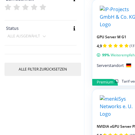
Status
ALLE AUSGEWÄHLT
GPU Server M G1
4,9
(13
99%
Weiterempfeh
Serverstandort
ALLE FILTER ZURÜCKSETZEN
Tarif v
Premium
NVIDIA vGPU Server Pl