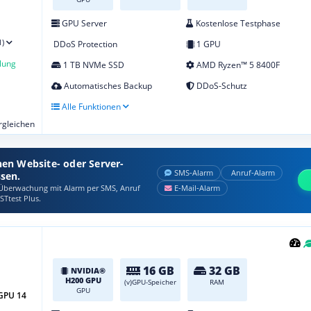
GPU Server
Kostenlose Testphase
1)
DDoS Protection
1 GPU
lung
1 TB NVMe SSD
AMD Ryzen™ 5 8400F
Automatisches Backup
DDoS-Schutz
Alle Funktionen
ergleichen
nen Website- oder Server-
SMS‑Alarm
Anruf‑Alarm
ssen.
berwachung mit Alarm per SMS, Anruf
E‑Mail‑Alarm
STtest Plus.
16 GB
32 GB
NVIDIA®
H200 GPU
(v)GPU-Speicher
RAM
GPU
GPU 14