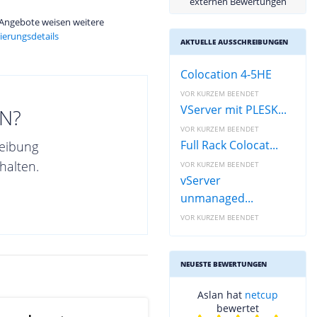
externen Bewertungen
e Angebote weisen weitere
ierungsdetails
AKTUELLE AUSSCHREIBUNGEN
Colocation 4-5HE
VOR KURZEM BEENDET
VServer mit PLESK...
N?
VOR KURZEM BEENDET
Full Rack Colocat...
reibung
halten.
VOR KURZEM BEENDET
vServer
unmanaged...
VOR KURZEM BEENDET
NEUESTE BEWERTUNGEN
Aslan hat
netcup
bewertet