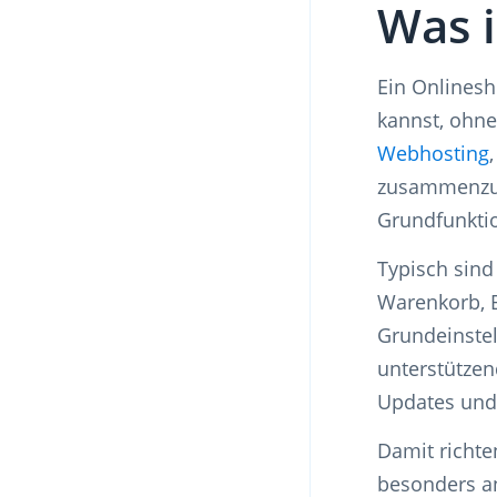
Was i
Ein Onlinesh
kannst, ohn
Webhosting
zusammenzust
Grundfunktio
Typisch sind
Warenkorb, B
Grundeinste
unterstützen
Updates und 
Damit richte
besonders an