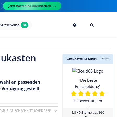
Jetzt kostenlos überwachen
l
Gutscheine
84
aukasten
Anzeige
WEBHOSTER IM FOKUS
"Die beste
uswahl an passenden
Entscheidung"
Verfügung gestellt
35 Bewertungen
+
TATUS, DURCHSCHNITTLICHER PREIS
4,8
/ 5 Sterne aus
960