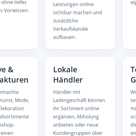
ohne tiefes
ei
Leistungen online
s Vorwissen.
sichtbar machen und
zusätzliche
Verkaufskanäle
aufbauen.
ve &
Lokale
T
akturen
Händler
G
emachte
Händler mit
We
Kunst, Mode,
Ladengeschäft können
te
Dekoration
ihr Sortiment online
mi
alsortimente
ergänzen, Abholung
sc
bshop-
anbieten oder neue
di
 einen
Kundengruppen über
en