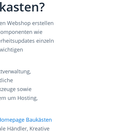
ukasten?
nen Webshop erstellen
 Komponenten wie
rheitsupdates einzeln
wichtigen
ktverwaltung,
tliche
kzeuge sowie
dem um Hosting,
Homepage Baukästen
le Händler, Kreative