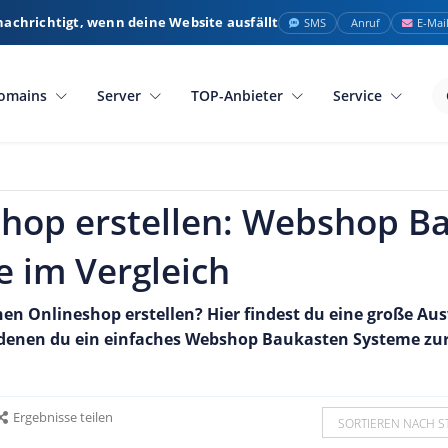
nachrichtigt, wenn deine Website ausfällt
SMS
Anruf
E-Mai
omains
Server
TOP-Anbieter
Service
shop erstellen: Webshop B
 im Vergleich
en Onlineshop erstellen? Hier findest du eine große A
denen du ein einfaches Webshop Baukasten Systeme zur 
Ergebnisse teilen
SORTIEREN NACH S