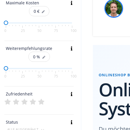
Maximale Kosten
0
€
0
25
50
75
100
Weiterempfehlungsrate
0
%
ONLINESHOP 
0
25
50
75
100
Onl
Zufriedenheit
Sys
Status
Du möchtest
ALLE AUSGEWÄHLT