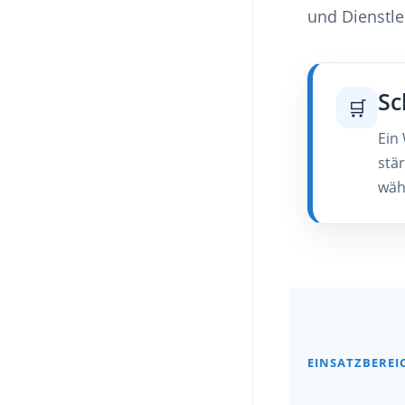
und Dienstle
Sc
🛒
Ein
stä
wäh
EINSATZBEREI