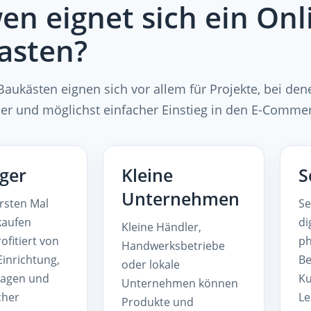
en eignet sich ein On
asten?
aukästen eignen sich vor allem für Projekte, bei dene
her und möglichst einfacher Einstieg in den E-Comme
iger
Kleine
S
Unternehmen
rsten Mal
Se
kaufen
di
Kleine Händler,
ofitiert von
ph
Handwerksbetriebe
Einrichtung,
Be
oder lokale
lagen und
Ku
Unternehmen können
cher
Le
Produkte und