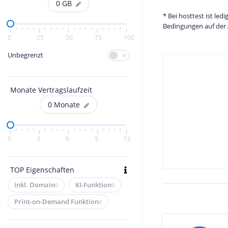
0
GB
* Bei hosttest ist le
Bedingungen auf der 
0
25
50
75
100
Unbegrenzt
Monate Vertragslaufzeit
0
Monate
0
3
6
9
12
TOP Eigenschaften
Inkl. Domain
KI-Funktion
0
0
Print-on-Demand Funktion
0