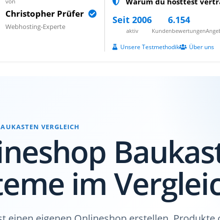
Warum du hosttest vertr
von
Christopher Prüfer
Seit 2006
6.154
Webhosting-Experte
aktiv
Kundenbewertungen
Angeb
Unsere Testmethodik
Über uns
BAUKASTEN VERGLEICH
ineshop Baukas
teme im Verglei
 einen eigenen Onlineshop erstellen, Produkte 