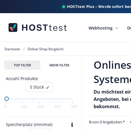
HOSTtest Plus – Werde sofort be
Webhosting
D
Startseite
Online-Shop Vergleich
Online
TOP FILTER
MEHR FILTER
Systeme
Anzahl Produkte
5
Stück
Du möchtest ein
Angeboten, bei 
bekommst.
0
125
250
375
500
0
von 0 Angeboten.*
Speicherplatz (minimal)