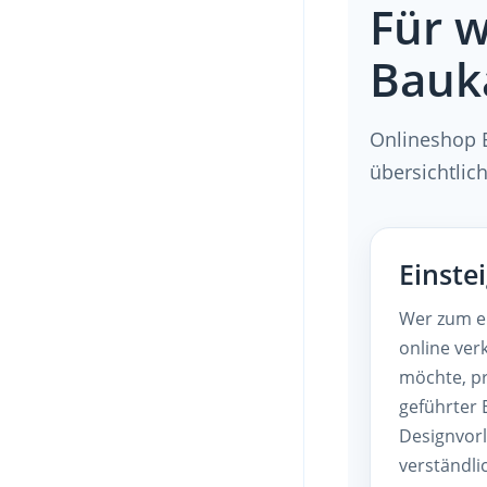
Für w
Bauk
Onlineshop B
übersichtlic
Einste
Wer zum e
online ver
möchte, pr
geführter 
Designvor
verständli