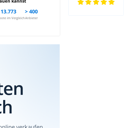
auen kannst
13.773
> 400
ote im Vergleich
Anbieter
ten
ch
online verkaufen