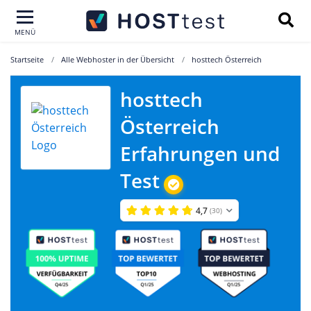
MENÜ
Startseite
Alle Webhoster in der Übersicht
hosttech Österreich
hosttech
Österreich
Erfahrungen und
Test
4,7
(30)