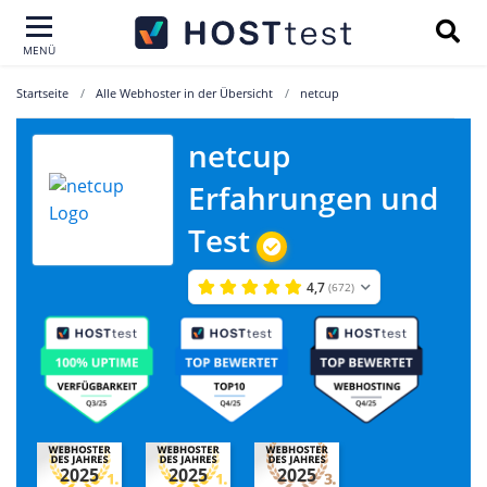
MENÜ
Startseite
Alle Webhoster in der Übersicht
netcup
netcup
Erfahrungen und
Test
4,7
(672)
2025
2025
2025