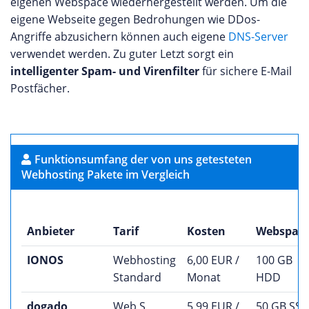
eigenen Webspace wiederhergestellt werden. Um die
eigene Webseite gegen Bedrohungen wie DDos-
Angriffe abzusichern können auch eigene
DNS-Server
verwendet werden. Zu guter Letzt sorgt ein
intelligenter Spam- und Virenfilter
für sichere E-Mail
Postfächer.
Funktionsumfang der von uns getesteten
Webhosting Pakete im Vergleich
Anbieter
Tarif
Kosten
Webspac
IONOS
Webhosting
6,00 EUR /
100 GB
Standard
Monat
HDD
dogado
Web S
5,99 EUR /
50 GB SS