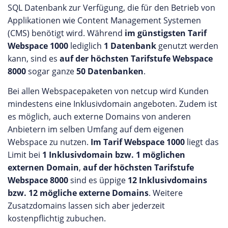
SQL Datenbank zur Verfügung, die für den Betrieb von
Applikationen wie Content Management Systemen
(CMS) benötigt wird. Während
im günstigsten Tarif
Webspace 1000
lediglich
1 Datenbank
genutzt werden
kann, sind es
auf der höchsten Tarifstufe Webspace
8000
sogar ganze
50 Datenbanken
.
Bei allen Webspacepaketen von netcup wird Kunden
mindestens eine Inklusivdomain angeboten. Zudem ist
es möglich, auch externe Domains von anderen
Anbietern im selben Umfang auf dem eigenen
Webspace zu nutzen.
Im Tarif Webspace 1000
liegt das
Limit bei
1 Inklusivdomain bzw. 1 möglichen
externen Domain
,
auf der höchsten Tarifstufe
Webspace 8000
sind es üppige
12 Inklusivdomains
bzw. 12 mögliche externe Domains
. Weitere
Zusatzdomains lassen sich aber jederzeit
kostenpflichtig zubuchen.