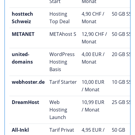
Start
Monat
hosttech
Hosting
4,90 CHF /
50 GB SS
Schweiz
Top Deal
Monat
METANET
METAhost S
12,90 CHF /
50 GB SS
Monat
united-
WordPress
4,00 EUR /
20 GB SS
domains
Hosting
Monat
Basis
webhoster.de
Tarif Starter
10,00 EUR
10 GB SS
/ Monat
DreamHost
Web
10,99 EUR
25 GB SS
Hosting
/ Monat
Launch
All-Inkl
Tarif Privat
4,95 EUR /
50 GB