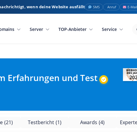
nachrichtigt, wenn deine Website ausfällt
SMS
Anruf
E-Mai
omains
Server
TOP-Anbieter
Service
 Erfahrungen und Test
20
e
(21)
Testbericht
(1)
Awards
(4)
Expert