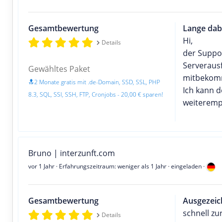
Gesamtbewertung
Lange dab
Hi,
Details
der Suppor
Serverausf
Gewähltes Paket
mitbekom
🔝2 Monate gratis mit .de-Domain, SSD, SSL, PHP
Ich kann 
8.3, SQL, SSI, SSH, FTP, Cronjobs - 20,00 € sparen!
weiteremp
Bruno | interzunft.com
vor 1 Jahr
· Erfahrungszeitraum: weniger als 1 Jahr · eingeladen ·
Gesamtbewertung
Ausgezeic
schnell zu
Details