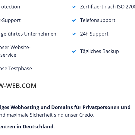
otection
Zertifiziert nach ISO 270
t-Support
Telefonsupport
r geführtes Unternehmen
24h Support
oser Website-
Tägliches Backup
service
ose Testphase
OW-WEB.COM
stiges Webhosting und Domains für Privatpersonen und
 und maximale Sicherheit sind unser Credo.
entren in Deutschland.