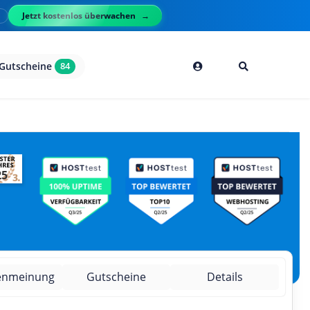
Jetzt kostenlos überwachen
l
Gutscheine
84
25
enmeinung
Gutscheine
Details