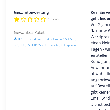
Gesamtbewertung
Kein Servi
geht leide
Details
Vor 2 Jahr
Rainbow-W
Gewähltes Paket
Wordpress
🔝HOSTtest exklusiv mit de-Domain, SSD, SSL, PHP
einen kle
8.3, SQL, SSI, FTP, Wordpress - 48,00 € sparen!
Tagen - wi
einstellen
Kündigung
Anwendun
obwohl die
angepries
auf Bestel
gibt keine
Email wird
Dienstleis