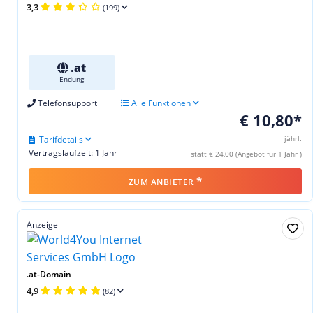
3,3
(199)
.at
Endung
Telefonsupport
Alle Funktionen
€ 10,80*
Tarifdetails
jährl.
Vertragslaufzeit: 1 Jahr
statt € 24,00 (Angebot für 1 Jahr )
*
ZUM ANBIETER
Anzeige
.at-Domain
4,9
(82)