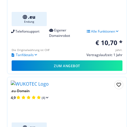
.eu
Endung
Eigener
Telefonsupport
Alle Funktionen
Domainrobot
€ 10,70 *
Die Originalwährung ist CHF
jährl.
Tarifdetails
Vertragslaufzeit: 1 Jahr
ZUM ANGEBOT
.eu-Domain
4,9
(4)