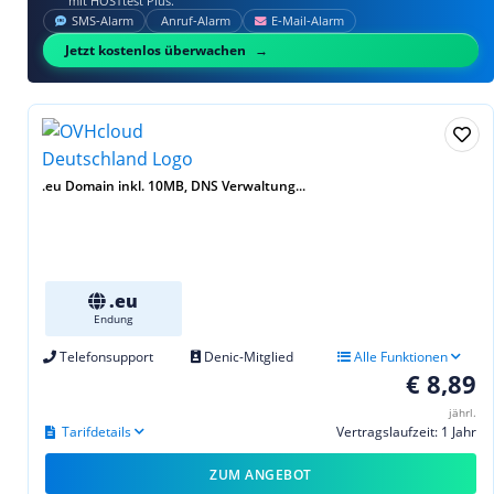
mit HOSTtest Plus.
SMS‑Alarm
Anruf‑Alarm
E‑Mail‑Alarm
Jetzt kostenlos überwachen
.eu Domain inkl. 10MB, DNS Verwaltung...
.eu
Endung
Telefonsupport
Denic-Mitglied
Alle Funktionen
€ 8,89
jährl.
Tarifdetails
Vertragslaufzeit: 1 Jahr
ZUM ANGEBOT