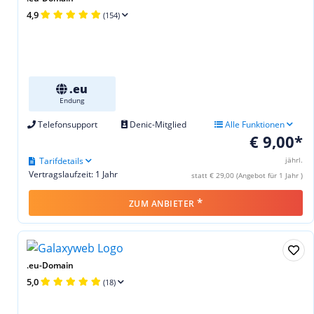
4,9
(154)
.eu
Endung
Telefonsupport
Denic-Mitglied
Alle Funktionen
€ 9,00*
Tarifdetails
jährl.
Vertragslaufzeit: 1 Jahr
statt € 29,00 (Angebot für 1 Jahr )
*
ZUM ANBIETER
.eu-Domain
5,0
(18)