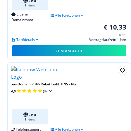
.eu
Endung
Eigener
Alle Funktionen
Domainrobot
€ 10,33
jährl.
Tarifdetails
Vertragslaufzeit: 1 Jahr
ZUM ANGEBOT
.eu-Domain -18% Rabatt inkl. DNS - Nu...
4,9
(89)
.eu
Endung
Telefonsupport
Alle Funktionen