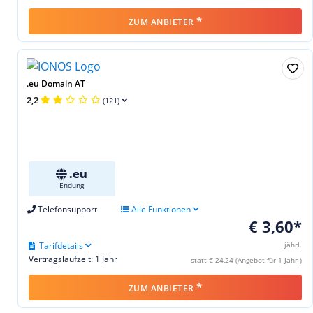
*
ZUM ANBIETER
.eu Domain AT
2,2
(121)
.eu
Endung
Telefonsupport
Alle Funktionen
€ 3,60*
Tarifdetails
jährl.
Vertragslaufzeit: 1 Jahr
statt € 24,24 (Angebot für 1 Jahr )
*
ZUM ANBIETER