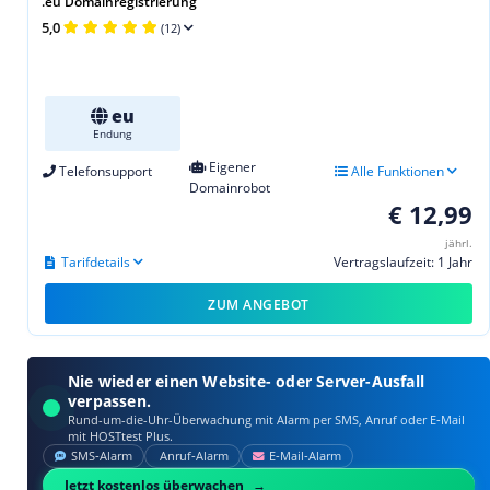
.eu Domainregistrierung
5,0
(12)
eu
Endung
Eigener
Telefonsupport
Alle Funktionen
Domainrobot
€ 12,99
jährl.
Tarifdetails
Vertragslaufzeit: 1 Jahr
ZUM ANGEBOT
Nie wieder einen Website- oder Server-Ausfall
verpassen.
Rund-um-die-Uhr-Überwachung mit Alarm per SMS, Anruf oder E‑Mail
mit HOSTtest Plus.
SMS‑Alarm
Anruf‑Alarm
E‑Mail‑Alarm
Jetzt kostenlos überwachen