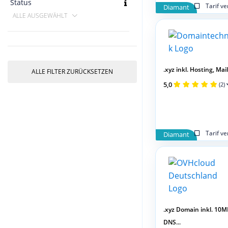
Status
Tarif v
Diamant
ALLE AUSGEWÄHLT
.xyz inkl. Hosting, Mai
ALLE FILTER ZURÜCKSETZEN
5,0
(2)
Tarif v
Diamant
.xyz Domain inkl. 10M
DNS...