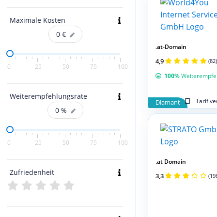
Maximale Kosten
0
€
.at-Domain
4,9
(82)
0
25
50
75
100
100%
Weiterempfe
Weiterempfehlungsrate
Tarif v
Diamant
0
%
0
25
50
75
100
.at Domain
Zufriedenheit
3,3
(19