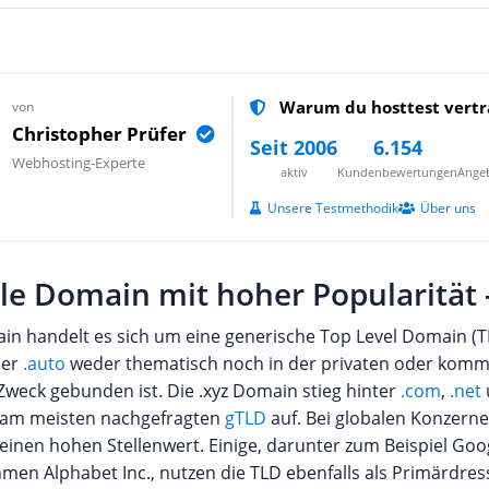
Warum du hosttest vertr
von
Christopher Prüfer
Seit 2006
6.154
Webhosting-Experte
aktiv
Kundenbewertungen
Angeb
Unsere Testmethodik
Über uns
le Domain mit hoher Popularität -
ain handelt es sich um eine generische Top Level Domain (T
er
.auto
weder thematisch noch in der privaten oder komm
 Zweck gebunden ist. Die .xyz Domain stieg hinter
.com
,
.net
r am meisten nachgefragten
gTLD
auf. Bei globalen Konzerne
einen hohen Stellenwert. Einige, darunter zum Beispiel Goo
en Alphabet Inc., nutzen die TLD ebenfalls als Primärdresse 