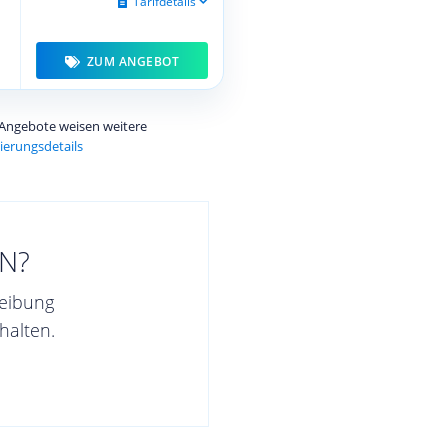
Tarifdetails
ZUM ANGEBOT
e Angebote weisen weitere
ierungsdetails
N?
reibung
halten.