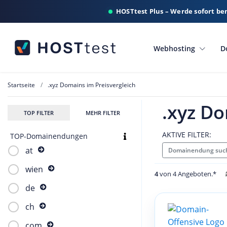
HOSTtest Plus – Werde sofort be
Webhosting
D
Startseite
.xyz Domains im Preisvergleich
.xyz Do
TOP FILTER
MEHR FILTER
AKTIVE FILTER:
TOP-Domainendungen
at
Domainendung such
wien
4
von 4 Angeboten.*
de
ch
com