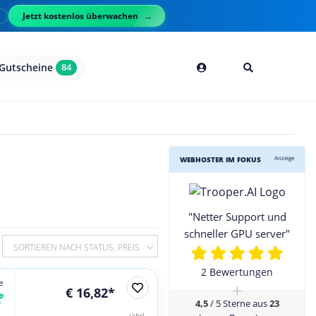
Jetzt kostenlos überwachen
l
Gutscheine
84
Anzeige
WEBHOSTER IM FOKUS
"Netter Support und
schneller GPU server"
SORTIEREN NACH STATUS, PREIS
2 Bewertungen
e
+
€ 16,82*
4,5
/ 5 Sterne aus
23
jährl.