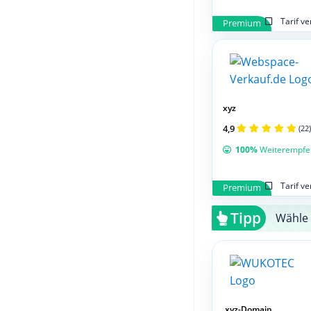
Tarif v
Premium
xyz
4,9
(22)
100%
Weiterempfe
Tarif v
Premium
Tipp
Wähle 
.xyz-Domain