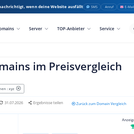
nachrichtigt, wenn deine Website ausfällt
SMS
Anruf
E-Mai
omains
Server
TOP-Anbieter
Service
mains im Preisvergleich
en : xyz
31.07.2026
Ergebnisse teilen
Zurück zum Domain Vergleich
Anzeig