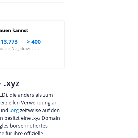
auen kannst
13.773
> 400
ote im Vergleich
Anbieter
 .xyz
LD), die anders als zum
erziellen Verwendung an
und
.org
zeitweise auf den
n besitzt eine .xyz Domain
gles börsennotiertes
für ihre offizielle