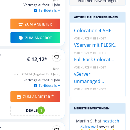
externen Bewertungen
Vertragslaufzeit: 1 Jahr
Tarifdetails
AKTUELLE AUSSCHREIBUNGEN
ZUM ANBIETER
Colocation 4-5HE
ZUM ANGEBOT
VOR KURZEM BEENDET
VServer mit PLESK...
VOR KURZEM BEENDET
e
€ 12,12*
Full Rack Colocat...
VOR KURZEM BEENDET
jährl.
vServer
statt € 24,24 (Angebot für 1 Jahr )
Vertragslaufzeit: 1 Jahr
unmanaged...
Tarifdetails
VOR KURZEM BEENDET
*
ZUM ANBIETER
NEUESTE BEWERTUNGEN
DEALS
1
Martin S. hat
hosttech
Schweiz
bewertet
e