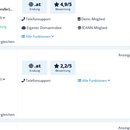
.at
4,9/5
sfer)...
Endung
Bewertung
0)
Telefonsupport
Denic-Mitglied
lung
Eigener Domainrobot
ICANN-Mitglied
Alle Funktionen
ergleichen
Anzeig
.at
2,2/5
Endung
Bewertung
1)
Telefonsupport
Alle Funktionen
ergleichen
Anzeig