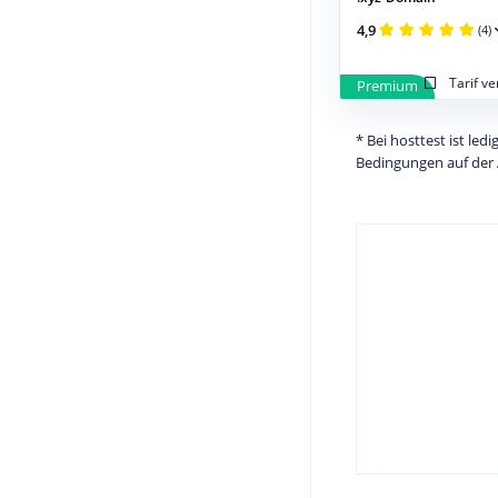
4,9
(4)
Tarif v
Premium
* Bei hosttest ist le
Bedingungen auf der 