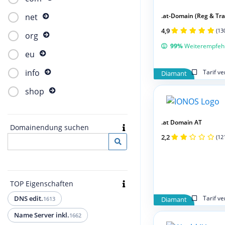
.at-Domain (Reg & Tran
net
4,9
(13
org
99%
Weiterempfeh
eu
info
Tarif v
Diamant
shop
.at Domain AT
Domainendung suchen
2,2
(12
TOP Eigenschaften
Tarif v
DNS edit.
1613
Diamant
Name Server inkl.
1662