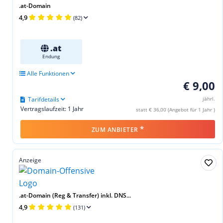
.at-Domain
4,9
(82)
.at
Endung
Alle Funktionen
€ 9,00
Tarifdetails
jährl.
Vertragslaufzeit: 1 Jahr
statt € 36,00 (Angebot für 1 Jahr )
*
ZUM ANBIETER
Anzeige
.at-Domain (Reg & Transfer) inkl. DNS...
4,9
(131)