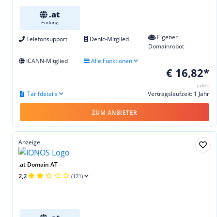
.at
Endung
Eigener
Telefonsupport
Denic-Mitglied
Domainrobot
ICANN-Mitglied
Alle Funktionen
€ 16,82*
jährl.
Tarifdetails
Vertragslaufzeit: 1 Jahr
ZUM ANBIETER
Anzeige
.at Domain AT
2,2
(121)