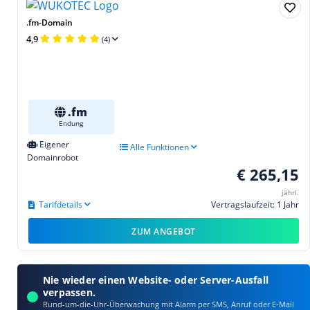
.fm-Domain
4,9
(4)
.fm
Endung
Eigener
Alle Funktionen
Domainrobot
€ 265,15
jährl.
Tarifdetails
Vertragslaufzeit: 1 Jahr
ZUM ANGEBOT
Nie wieder einen Website- oder Server-Ausfall
verpassen.
Rund-um-die-Uhr-Überwachung mit Alarm per SMS, Anruf oder E‑Mail