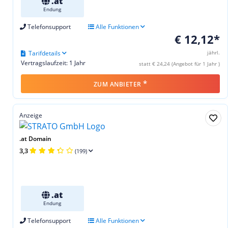
.at
Endung
Telefonsupport
Alle Funktionen
€ 12,12*
Tarifdetails
jährl.
Vertragslaufzeit: 1 Jahr
statt € 24,24 (Angebot für 1 Jahr )
*
ZUM ANBIETER
Anzeige
.at Domain
3,3
(199)
.at
Endung
Telefonsupport
Alle Funktionen