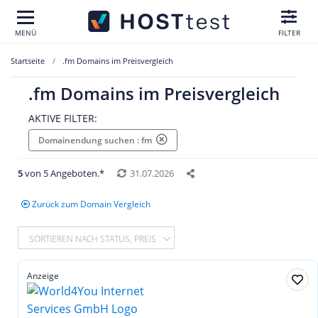
MENÜ
FILTER
Startseite
.fm Domains im Preisvergleich
.fm Domains im Preisvergleich
AKTIVE FILTER:
Domainendung suchen : fm
5
von 5 Angeboten.*
31.07.2026
Zurück zum Domain Vergleich
SORTIEREN NACH STATUS, PREIS
Anzeige