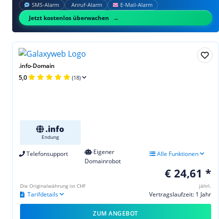
SMS‑Alarm
Anruf‑Alarm
E‑Mail‑Alarm
Jetzt kostenlos überwachen
.info-Domain
5,0
(18)
.info
Endung
Eigener
Telefonsupport
Alle Funktionen
Domainrobot
€ 24,61 *
Die Originalwährung ist CHF
jährl.
Tarifdetails
Vertragslaufzeit: 1 Jahr
ZUM ANGEBOT