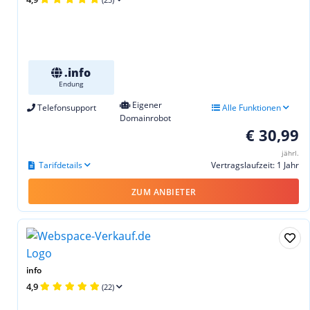
.info
Endung
Eigener
Telefonsupport
Alle Funktionen
Domainrobot
€ 30,99
jährl.
Tarifdetails
Vertragslaufzeit: 1 Jahr
ZUM ANBIETER
info
4,9
(22)