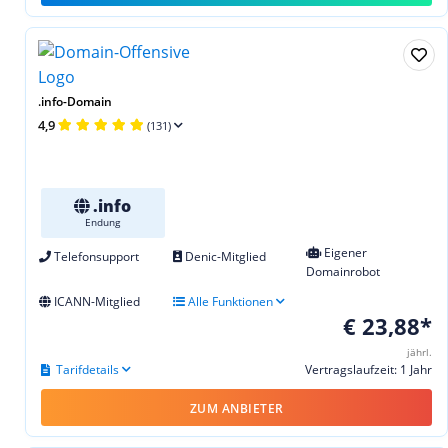
.info-Domain
4,9
(131)
.info
Endung
Eigener
Telefonsupport
Denic-Mitglied
Domainrobot
ICANN-Mitglied
Alle Funktionen
€ 23,88*
jährl.
Tarifdetails
Vertragslaufzeit: 1 Jahr
ZUM ANBIETER