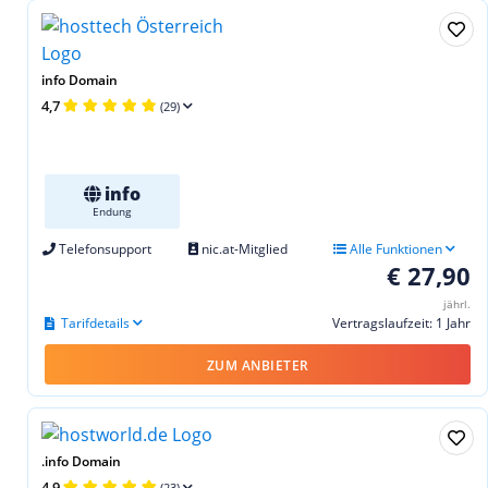
info Domain
4,7
(29)
info
Endung
Telefonsupport
nic.at-Mitglied
Alle Funktionen
€ 27,90
jährl.
Tarifdetails
Vertragslaufzeit: 1 Jahr
ZUM ANBIETER
.info Domain
4,9
(23)