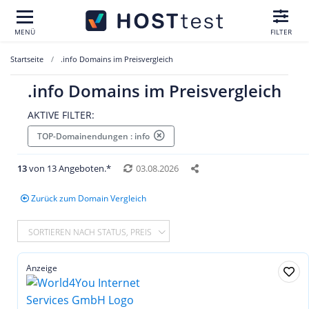
MENÜ
FILTER
Startseite
.info Domains im Preisvergleich
.info Domains im Preisvergleich
AKTIVE FILTER:
TOP-Domainendungen : info
13
von 13 Angeboten.*
03.08.2026
Zurück zum Domain Vergleich
SORTIEREN NACH STATUS, PREIS
Anzeige