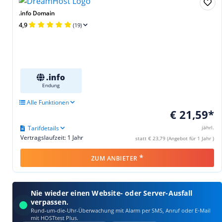
.info Domain
4,9
(19)
.info
Endung
Alle Funktionen
€ 21,59*
Tarifdetails
jährl.
Vertragslaufzeit: 1 Jahr
statt € 23,79 (Angebot für 1 Jahr )
*
ZUM ANBIETER
Nie wieder einen Website- oder Server-Ausfall
verpassen.
Rund-um-die-Uhr-Überwachung mit Alarm per SMS, Anruf oder E‑Mail
mit HOSTtest Plus.