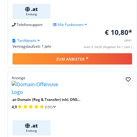
.at
Endung
Telefonsupport
Alle Funktionen
€ 10,80*
Tarifdetails
jährl.
Vertragslaufzeit: 1 Jahr
statt € 24,00 (Angebot für 1 Jahr )
*
ZUM ANBIETER
Anzeige
.at-Domain (Reg & Transfer) inkl. DNS...
4,9
(131)
.at
Endung