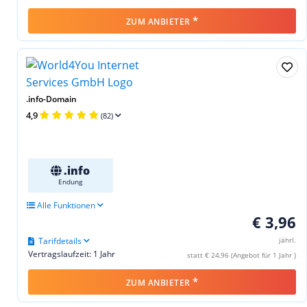
*
ZUM ANBIETER
.info-Domain
4,9
(82)
.info
Endung
Alle Funktionen
€ 3,96
Tarifdetails
jährl.
Vertragslaufzeit: 1 Jahr
statt € 24,96 (Angebot für 1 Jahr )
*
ZUM ANBIETER