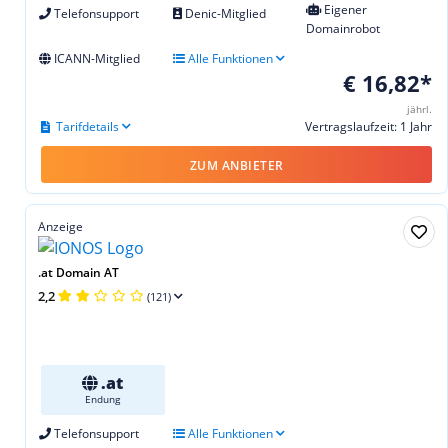
Eigener
Telefonsupport
Denic-Mitglied
Domainrobot
ICANN-Mitglied
Alle Funktionen
€ 16,82*
jährl.
Tarifdetails
Vertragslaufzeit: 1 Jahr
ZUM ANBIETER
Anzeige
.at Domain AT
2,2
(121)
.at
Endung
Telefonsupport
Alle Funktionen