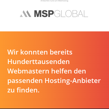
Wir konnten bereits
Hunderttausenden
Webmastern helfen den
passenden Hosting-Anbieter
zu finden.