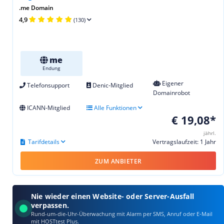
.me Domain
4,9
(130)
me
Endung
Eigener
Telefonsupport
Denic-Mitglied
Domainrobot
ICANN-Mitglied
Alle Funktionen
€ 19,08*
jährl.
Tarifdetails
Vertragslaufzeit: 1 Jahr
ZUM ANBIETER
Nie wieder einen Website- oder Server-Ausfall
verpassen.
Rund-um-die-Uhr-Überwachung mit Alarm per SMS, Anruf oder E‑Mail
mit HOSTtest Plus.