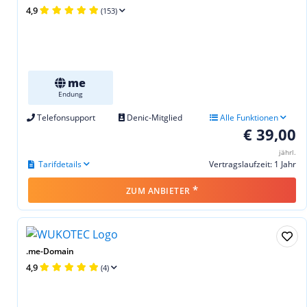
4,9
(153)
me
Endung
Telefonsupport
Denic-Mitglied
Alle Funktionen
€ 39,00
jährl.
Tarifdetails
Vertragslaufzeit: 1 Jahr
*
ZUM ANBIETER
.me-Domain
4,9
(4)