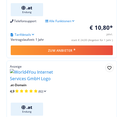
.at
Endung
Telefonsupport
Alle Funktionen
€ 10,80*
Tarifdetails
jährl.
Vertragslaufzeit: 1 Jahr
statt € 24,00 (Angebot für 1 Jahr )
*
ZUM ANBIETER
Anzeige
.at-Domain
4,9
(82)
.at
Endung