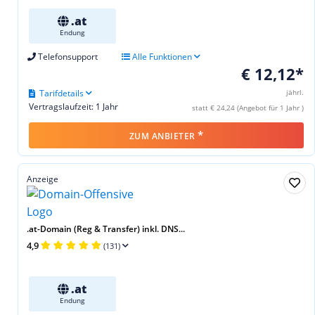
.at
Endung
Telefonsupport
Alle Funktionen
€ 12,12*
Tarifdetails
jährl.
Vertragslaufzeit: 1 Jahr
statt € 24,24 (Angebot für 1 Jahr )
*
ZUM ANBIETER
Anzeige
.at-Domain (Reg & Transfer) inkl. DNS...
4,9
(131)
.at
Endung