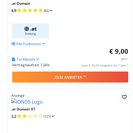
.at-Domain
4,9
(82)
.at
Endung
Alle Funktionen
€ 9,00
Tarifdetails
jährl.
Vertragslaufzeit: 1 Jahr
statt € 36,00 (Angebot für 1 Jahr )
*
ZUM ANBIETER
Anzeige
.at Domain AT
2,2
(121)