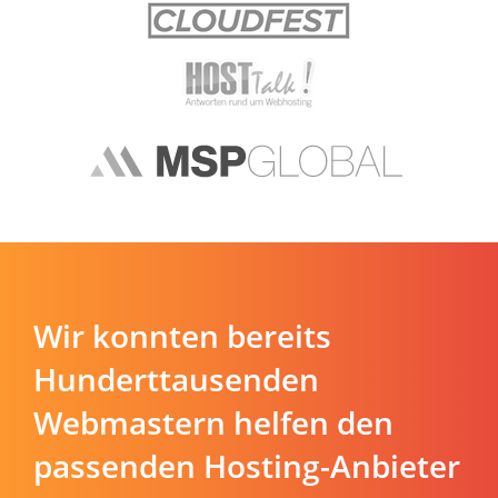
Wir konnten bereits
Hunderttausenden
Webmastern helfen den
passenden Hosting-Anbieter