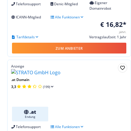
Eigener
Telefonsupport
Denic-Mitglied
Domainrobot
ICANN-Mitglied
Alle Funktionen
€ 16,82*
jährl.
Tarifdetails
Vertragslaufzeit: 1 Jahr
ZUM ANBIETER
Anzeige
.at Domain
3,3
(199)
.at
Endung
Telefonsupport
Alle Funktionen