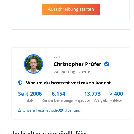
Ausschreibung starten
von
Christopher Prüfer
Webhosting-Experte
Warum du hosttest vertrauen kannst
Seit 2006
6.154
13.773
> 400
aktiv
Kundenbewertungen
Angebote im Vergleich
Anbieter
Unsere Testmethodik
Über uns
Inhalte speziell für