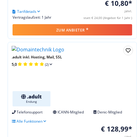
€ 10,80*
Tarifdetails
jährl.
Vertragslaufzeit: 1 Jahr
statt € 24,00 (Angebot für 1 Jahr )
*
ZUM ANBIETER
.adult inkl. Hosting, Mail, SSL
5,0
(2)
.adult
Endung
Telefonsupport
ICANN-Mitglied
Denic-Mitglied
Alle Funktionen
€ 128,99*
jährl.