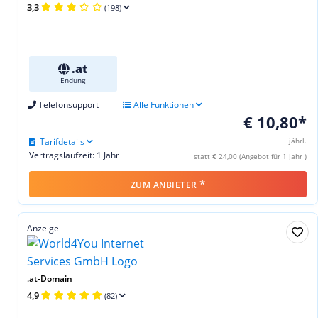
3,3
(198)
.at
Endung
Telefonsupport
Alle Funktionen
€ 10,80*
Tarifdetails
jährl.
Vertragslaufzeit: 1 Jahr
statt € 24,00 (Angebot für 1 Jahr )
*
ZUM ANBIETER
Anzeige
.at-Domain
4,9
(82)