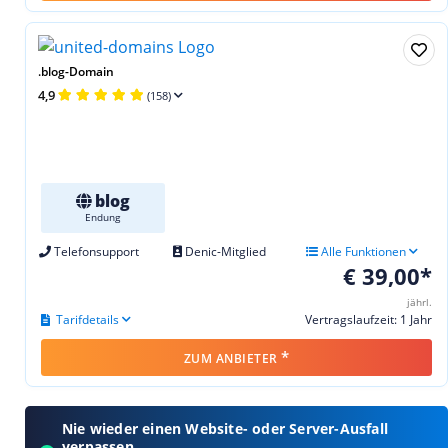
.blog-Domain
4,9
(158)
blog
Endung
Telefonsupport
Denic-Mitglied
Alle Funktionen
€ 39,00*
jährl.
Tarifdetails
Vertragslaufzeit: 1 Jahr
*
ZUM ANBIETER
Nie wieder einen Website- oder Server-Ausfall
verpassen.