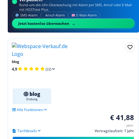
Rund-um-die-Uhr-Überwachung mit Alarm per SMS, Anruf oder E‑Mail
mit HOSTtest Plus.
SMS‑Alarm
Anruf‑Alarm
E‑Mail‑Alarm
Jetzt kostenlos überwachen
blog
4,9
(22)
blog
Endung
Alle Funktionen
€ 41,88
jährl.
Tarifdetails
Vertragslaufzeit: 1 Jahr