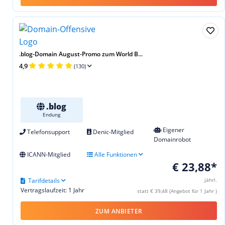
.blog-Domain August-Promo zum World B...
4,9
(130)
.blog
Endung
Eigener
Telefonsupport
Denic-Mitglied
Domainrobot
ICANN-Mitglied
Alle Funktionen
€ 23,88*
Tarifdetails
jährl.
Vertragslaufzeit: 1 Jahr
statt € 39,48 (Angebot für 1 Jahr )
ZUM ANBIETER