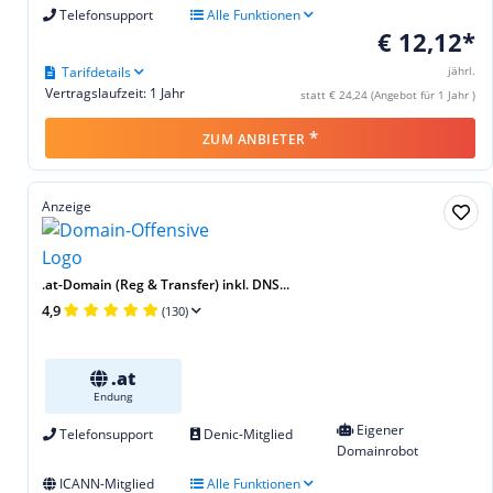
Telefonsupport
Alle Funktionen
€ 12,12*
Tarifdetails
jährl.
Vertragslaufzeit: 1 Jahr
statt € 24,24 (Angebot für 1 Jahr )
*
ZUM ANBIETER
Anzeige
.at-Domain (Reg & Transfer) inkl. DNS...
4,9
(130)
.at
Endung
Eigener
Telefonsupport
Denic-Mitglied
Domainrobot
ICANN-Mitglied
Alle Funktionen