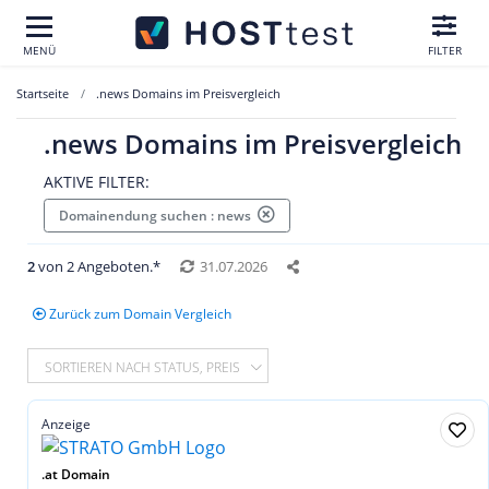
MENÜ
FILTER
Startseite
.news Domains im Preisvergleich
.news Domains im Preisvergleich
AKTIVE FILTER:
Domainendung suchen : news
2
von 2 Angeboten.*
31.07.2026
Zurück zum Domain Vergleich
SORTIEREN NACH STATUS, PREIS
Anzeige
.at Domain