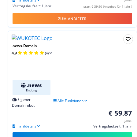
Tarifdetails
Vertragslaufzeit: 1 Jahr
statt € 39,90 (Angebot für 1 Jahr )
ZUM ANBIETER
.news-Domain
4,9
(4)
.news
Endung
Eigener
Alle Funktionen
Domainrobot
€ 59,87
jährl.
Tarifdetails
Vertragslaufzeit: 1 Jahr