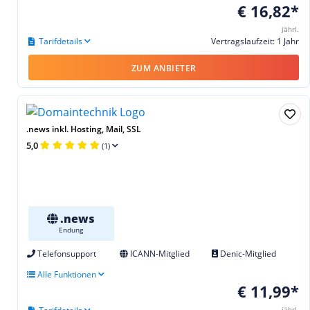
€ 16,82*
jährl.
Tarifdetails
Vertragslaufzeit: 1 Jahr
ZUM ANBIETER
.news inkl. Hosting, Mail, SSL
5,0
(1)
.news
Endung
Telefonsupport
ICANN-Mitglied
Denic-Mitglied
Alle Funktionen
€ 11,99*
jährl.