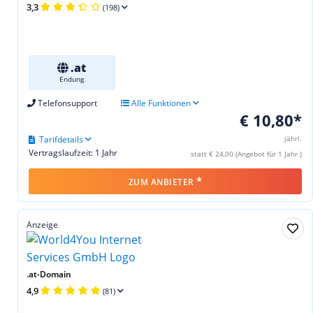
3,3
(198)
.at
Endung
Telefonsupport
Alle Funktionen
€ 10,80*
Tarifdetails
jährl.
Vertragslaufzeit: 1 Jahr
statt € 24,00 (Angebot für 1 Jahr )
*
ZUM ANBIETER
Anzeige
.at-Domain
4,9
(81)