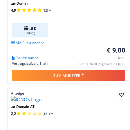
.at-Domain
4,9
(82)
.at
Endung
Alle Funktionen
€ 9,00
Tarifdetails
jährl.
Vertragslaufzeit: 1 Jahr
statt € 36,00 (Angebot für 1 Jahr )
*
ZUM ANBIETER
Anzeige
.at Domain AT
2,2
(121)