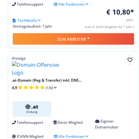
Telefonsupport
Alle Funktionen
€ 10,80*
Tarifdetails
jährl.
Vertragslaufzeit: 1 Jahr
statt € 24,00 (Angebot für 1 Jahr )
*
ZUM ANBIETER
Anzeige
.at-Domain (Reg & Transfer) inkl. DNS...
4,9
(130)
.at
Endung
Eigener
Telefonsupport
Denic-Mitglied
Domainrobot
ICANN-Mitglied
Alle Funktionen