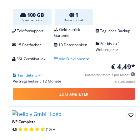
100 GB
1
Speicherplatz
Domains inkl.
Geld-zurück-
Telefonsupport
Tägliches Backup
Garantie
Für bis zu 1
15 Postfächer
10 Datenbanken
Webprojekte
SSL Zertifikat inkl.
Alle Funktionen
€ 4,49*
Tarifdetails
Durchschnittspreis pro Monat
Vertragslaufzeit: 12 Monate
€ 4,49/Monat
ZUM ANBIETER
WP Complete
4,9
(10)