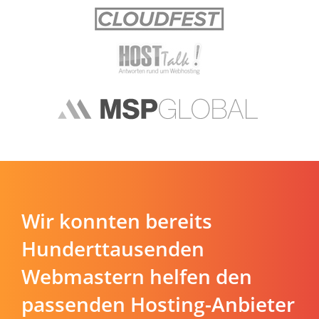
Wir konnten bereits
Hunderttausenden
Webmastern helfen den
passenden Hosting-Anbieter