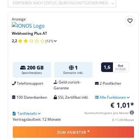
SORTIEREN NACH STATUS, DURCHSCHNITTLICHER PREIS
Anzeige
Webhosting Plus AT
2,2
(121)
Gut
1,6
200 GB
1
01/2026
Speicherplatz
Domains inkl.
Geld-zurück-
Telefonsupport
2 Postfächer
Garantie
100 Datenbanken
SSL Zertifikat inkl.
Alle Funktionen
€ 1,01*
Tarifdetails
Durchschnittspreis pro Monat
Vertragslaufzeit: 12 Monate
€ 11,09/Monat
*
ZUM ANBIETER