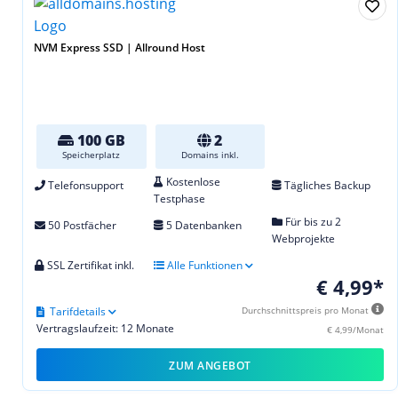
NVM Express SSD | Allround Host
100 GB
2
Speicherplatz
Domains inkl.
Kostenlose
Telefonsupport
Tägliches Backup
Testphase
Für bis zu 2
50 Postfächer
5 Datenbanken
Webprojekte
SSL Zertifikat inkl.
Alle Funktionen
€ 4,99*
Tarifdetails
Durchschnittspreis pro Monat
Vertragslaufzeit: 12 Monate
€ 4,99/Monat
ZUM ANGEBOT