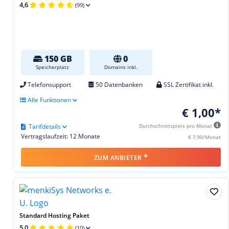
4,6
(99)
150 GB
0
Speicherplatz
Domains inkl.
Telefonsupport
50 Datenbanken
SSL Zertifikat inkl.
Alle Funktionen
€ 1,00*
Tarifdetails
Durchschnittspreis pro Monat
Vertragslaufzeit: 12 Monate
€ 7,90/Monat
*
ZUM ANBIETER
Standard Hosting Paket
5,0
(10)