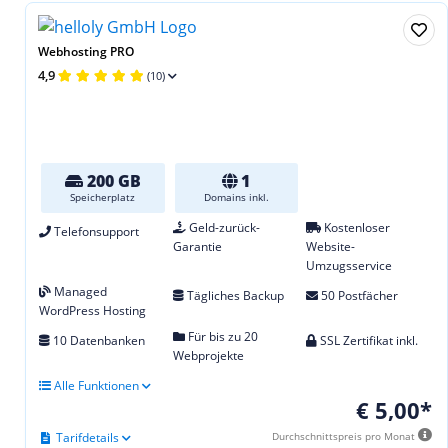
Webhosting PRO
4,9
(10)
200 GB
1
Speicherplatz
Domains inkl.
Geld-zurück-
Kostenloser
Telefonsupport
Garantie
Website-
Umzugsservice
Managed
Tägliches Backup
50 Postfächer
WordPress Hosting
Für bis zu 20
10 Datenbanken
SSL Zertifikat inkl.
Webprojekte
Alle Funktionen
€ 5,00*
Tarifdetails
Durchschnittspreis pro Monat