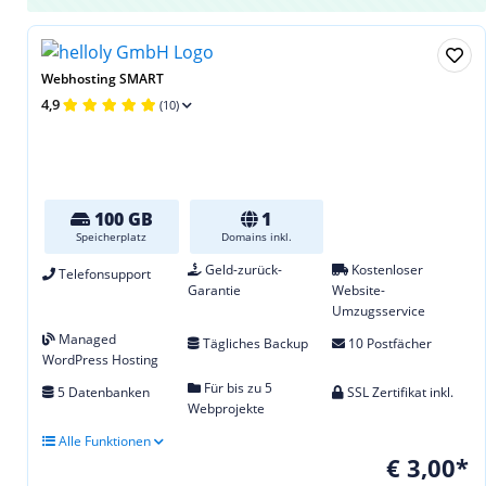
Webhosting SMART
4,9
(10)
100 GB
1
Speicherplatz
Domains inkl.
Geld-zurück-
Kostenloser
Telefonsupport
Garantie
Website-
Umzugsservice
Managed
Tägliches Backup
10 Postfächer
WordPress Hosting
Für bis zu 5
5 Datenbanken
SSL Zertifikat inkl.
Webprojekte
Alle Funktionen
€ 3,00*