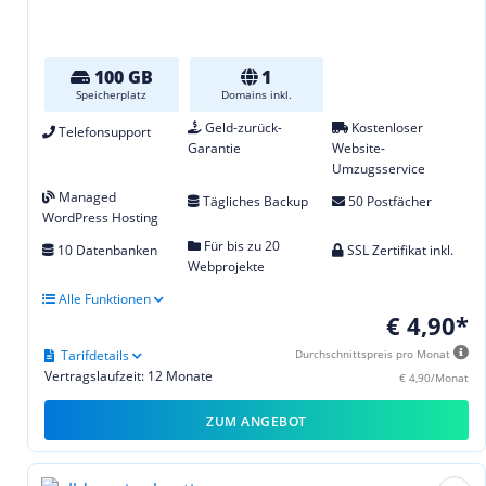
100 GB
1
Speicherplatz
Domains inkl.
Geld-zurück-
Kostenloser
Telefonsupport
Garantie
Website-
Umzugsservice
Managed
Tägliches Backup
50 Postfächer
WordPress Hosting
Für bis zu 20
10 Datenbanken
SSL Zertifikat inkl.
Webprojekte
Alle Funktionen
€ 4,90*
Tarifdetails
Durchschnittspreis pro Monat
Vertragslaufzeit: 12 Monate
€ 4,90/Monat
ZUM ANGEBOT