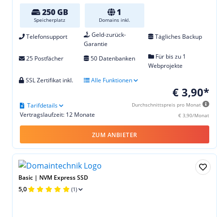
250 GB
1
Speicherplatz
Domains inkl.
Geld-zurück-
Telefonsupport
Tägliches Backup
Garantie
Für bis zu 1
25 Postfächer
50 Datenbanken
Webprojekte
SSL Zertifikat inkl.
Alle Funktionen
€ 3,90*
Tarifdetails
Durchschnittspreis pro Monat
Vertragslaufzeit: 12 Monate
€ 3,90/Monat
ZUM ANBIETER
Basic | NVM Express SSD
5,0
(1)