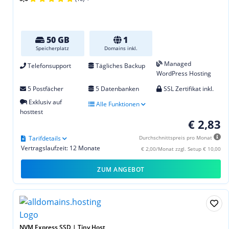
50 GB
1
Speicherplatz
Domains inkl.
Managed
Telefonsupport
Tägliches Backup
WordPress Hosting
5 Postfächer
5 Datenbanken
SSL Zertifikat inkl.
Exklusiv auf
Alle Funktionen
hosttest
€ 2,83
Tarifdetails
Durchschnittspreis pro Monat
Vertragslaufzeit: 12 Monate
€ 2,00/Monat zzgl. Setup € 10,00
ZUM ANGEBOT
NVM Express SSD | Tiny Host