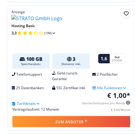
Anzeige
Hosting Basic
3,3
(199)
Gut
1,6
100 GB
3
01/2026
Speicherplatz
Domains inkl.
Geld-zurück-
Telefonsupport
2 Postfächer
Garantie
25 Datenbanken
SSL Zertifikat inkl.
Alle Funktionen
€ 1,00*
Tarifdetails
Durchschnittspreis pro Monat
Vertragslaufzeit: 12 Monate
€ 9,00/Monat
*
ZUM ANBIETER