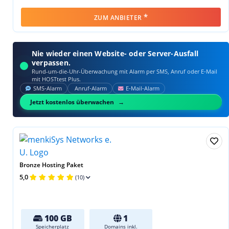
*
ZUM ANBIETER
Nie wieder einen Website- oder Server-Ausfall
verpassen.
Rund-um-die-Uhr-Überwachung mit Alarm per SMS, Anruf oder E‑Mail
mit HOSTtest Plus.
SMS‑Alarm
Anruf‑Alarm
E‑Mail‑Alarm
Jetzt kostenlos überwachen
Bronze Hosting Paket
5,0
(10)
100 GB
1
Speicherplatz
Domains inkl.