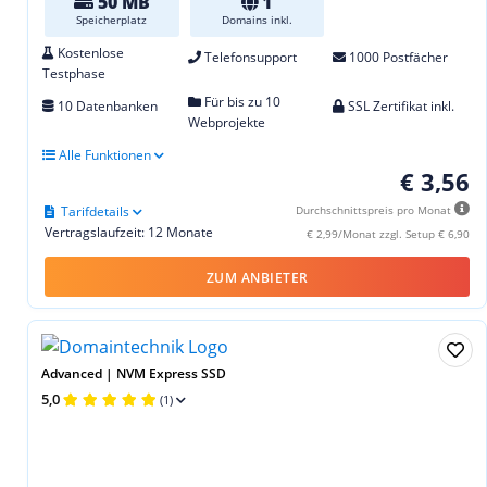
50 MB
1
Speicherplatz
Domains inkl.
Kostenlose
Telefonsupport
1000 Postfächer
Testphase
Für bis zu 10
10 Datenbanken
SSL Zertifikat inkl.
Webprojekte
Alle Funktionen
€ 3,56
Tarifdetails
Durchschnittspreis pro Monat
Vertragslaufzeit: 12 Monate
€ 2,99/Monat zzgl. Setup € 6,90
ZUM ANBIETER
Advanced | NVM Express SSD
5,0
(1)