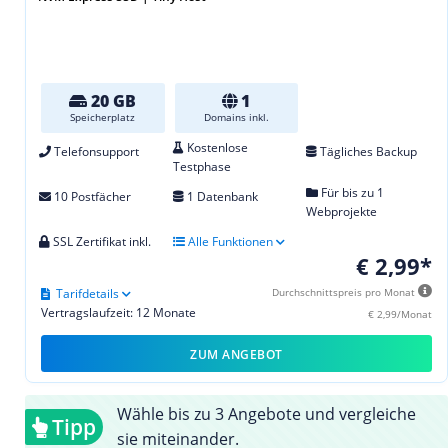
20 GB
1
Speicherplatz
Domains inkl.
Kostenlose
Telefonsupport
Tägliches Backup
Testphase
Für bis zu 1
10 Postfächer
1 Datenbank
Webprojekte
SSL Zertifikat inkl.
Alle Funktionen
€ 2,99*
Tarifdetails
Durchschnittspreis pro Monat
Vertragslaufzeit: 12 Monate
€ 2,99/Monat
ZUM ANGEBOT
Wähle bis zu 3 Angebote und vergleiche
Tipp
sie miteinander.