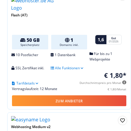
Flash (AT)
Gut
1,6
50 GB
1
01/2026
Speicherplatz
Domains inkl.
Für bis zu 1
10 Postfächer
1 Datenbank
Webprojekte
SSL Zertifikat inkl.
Alle Funktionen
€ 1,80*
Tarifdetails
Durchschnittspreis pro Monat
Vertragslaufzeit: 12 Monate
€ 1,80/Monat
ZUM ANBIETER
Webhosting Medium v2