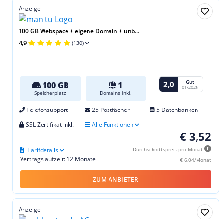
Anzeige
100 GB Webspace + eigene Domain + unb...
4,9
(130)
Gut
2,0
100 GB
1
01/2026
Speicherplatz
Domains inkl.
Telefonsupport
25 Postfächer
5 Datenbanken
SSL Zertifikat inkl.
Alle Funktionen
€ 3,52
Tarifdetails
Durchschnittspreis pro Monat
Vertragslaufzeit: 12 Monate
€ 6,04/Monat
ZUM ANBIETER
Anzeige