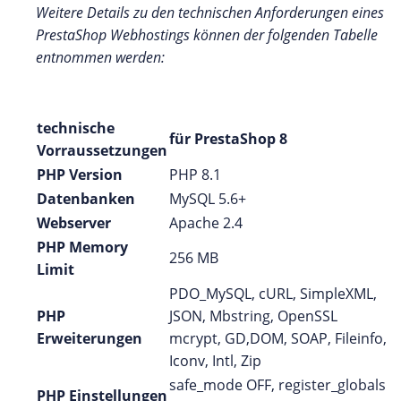
Weitere Details zu den technischen Anforderungen eines
PrestaShop Webhostings können der folgenden Tabelle
entnommen werden:
technische
für PrestaShop 8
Vorraussetzungen
PHP Version
PHP 8.1
Datenbanken
MySQL 5.6+
Webserver
Apache 2.4
PHP Memory
256 MB
Limit
PDO_MySQL, cURL, SimpleXML,
PHP
JSON, Mbstring, OpenSSL
Erweiterungen
mcrypt, GD,DOM, SOAP, Fileinfo,
Iconv, Intl, Zip
safe_mode OFF, register_globals
PHP Einstellungen