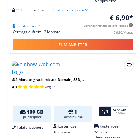
Webprojekte
SSL Zertifikat inkl.
Alle Funktionen
€ 6,90*
Tarifdetails
Durchschnittspreis pro Monat
Vertragslaufzeit: 12 Monate
€ 6,90/Monat
ZUM ANBIETER
🔝2 Monate gratis mit .de-Domain, SSD,...
4,9
(89)
Sehr Gut
1,4
100 GB
1
01/2026
Speicherplatz
Domains inkl.
Kostenlose
Kostenloser
Telefonsupport
Testphase
Website-
Umzugsservice