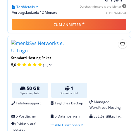
Tarifdetails
Durchschnittspreis pro Monat
Vertragslaufzeit: 12 Monate
€ 11,09/Monat
*
ZUM ANBIETER
Standard Hosting Paket
5,0
(10)
50 GB
1
Speicherplatz
Domains inkl.
Managed
Telefonsupport
Tägliches Backup
WordPress Hosting
5 Postfächer
5 Datenbanken
SSL Zertifikat inkl.
Exklusiv auf
Alle Funktionen
hosttest