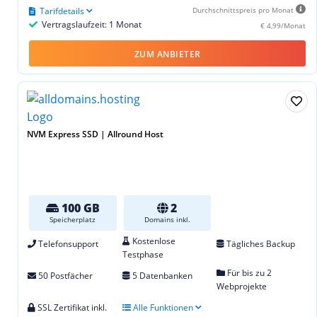
Tarifdetails
Durchschnittspreis pro Monat
Vertragslaufzeit: 1 Monat
€ 4,99/Monat
ZUM ANBIETER
NVM Express SSD | Allround Host
100 GB
2
Speicherplatz
Domains inkl.
Kostenlose
Telefonsupport
Tägliches Backup
Testphase
Für bis zu 2
50 Postfächer
5 Datenbanken
Webprojekte
SSL Zertifikat inkl.
Alle Funktionen