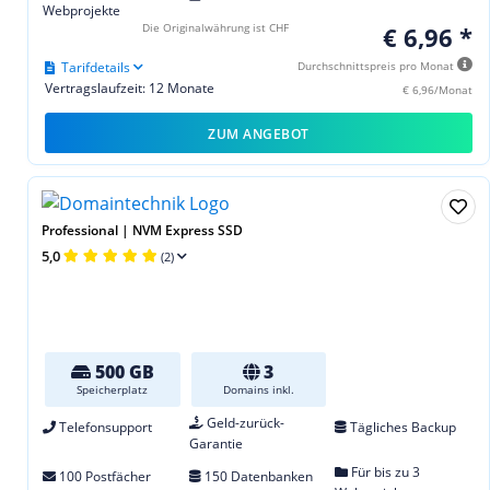
Webprojekte
Die Originalwährung ist CHF
€ 6,96 *
Tarifdetails
Durchschnittspreis pro Monat
Vertragslaufzeit: 12 Monate
€ 6,96/Monat
ZUM ANGEBOT
Professional | NVM Express SSD
5,0
(2)
500 GB
3
Speicherplatz
Domains inkl.
Geld-zurück-
Telefonsupport
Tägliches Backup
Garantie
Für bis zu 3
100 Postfächer
150 Datenbanken