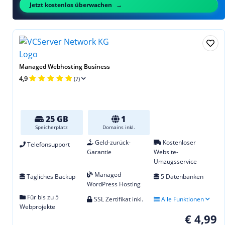
Jetzt kostenlos überwachen
Managed Webhosting Business
4,9
(7)
25 GB
1
Speicherplatz
Domains inkl.
Geld-zurück-
Kostenloser
Telefonsupport
Garantie
Website-
Umzugsservice
Managed
Tägliches Backup
5 Datenbanken
WordPress Hosting
Für bis zu 5
SSL Zertifikat inkl.
Alle Funktionen
Webprojekte
€ 4,99