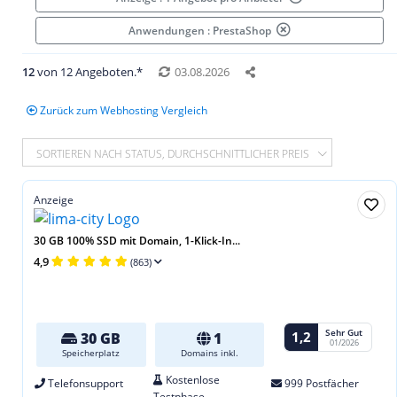
Anwendungen : PrestaShop
12
von 12 Angeboten.*
03.08.2026
Zurück zum Webhosting Vergleich
SORTIEREN NACH STATUS, DURCHSCHNITTLICHER PREIS
Anzeige
30 GB 100% SSD mit Domain, 1-Klick-In...
4,9
(863)
Sehr Gut
1,2
30 GB
1
01/2026
Speicherplatz
Domains inkl.
Kostenlose
Telefonsupport
999 Postfächer
Testphase