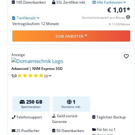
100 Datenbanken
SSL Zertifikat inkl.
Alle Funktionen
€ 1,01*
Tarifdetails
Durchschnittspreis pro Monat
Vertragslaufzeit: 12 Monate
€ 11,09/Monat
*
ZUM ANBIETER
Anzeige
Advanced | NVM Express SSD
5,0
(2)
250 GB
1
Speicherplatz
Domains inkl.
Geld-zurück-
Telefonsupport
Tägliches Backup
Garantie
Für bis zu 1
25 Postfächer
50 Datenbanken