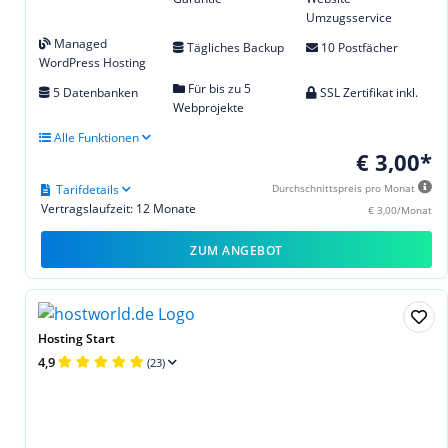
Umzugsservice
Managed
Tägliches Backup
10 Postfächer
WordPress Hosting
Für bis zu 5
5 Datenbanken
SSL Zertifikat inkl.
Webprojekte
Alle Funktionen
€ 3,00*
Tarifdetails
Durchschnittspreis pro Monat
Vertragslaufzeit: 12 Monate
€ 3,00/Monat
ZUM ANGEBOT
Hosting Start
4,9
(23)