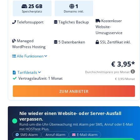
25 GB
1
Speicherplatz
Domains inkl.
Kostenloser
Telefonsupport
Tägliches Backup
Website-
Umzugsservice
Managed
5 Datenbanken
SSL Zertifikat inkl.
WordPress Hosting
Alle Funktionen
€ 3,95*
Tarifdetails
Durchschnittspreis pro Monat
Vertragslaufzeit: 1 Monat
€ 3,95/Monat
ZUM ANBIETER
Nie wieder einen Website- oder Server-Ausfall
verpassen.
Rund-um-die-Uhr-Überwachung mit Alarm per SMS, Anruf oder E‑Mail
mit HOSTtest Plus.
SMS‑Alarm
Anruf‑Alarm
E‑Mail‑Alarm