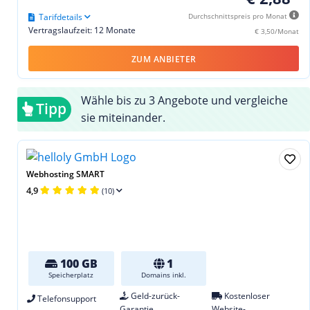
Tarifdetails
Durchschnittspreis pro Monat
Vertragslaufzeit: 12 Monate
€ 3,50/Monat
ZUM ANBIETER
Wähle bis zu 3 Angebote und vergleiche
Tipp
sie miteinander.
Webhosting SMART
4,9
(10)
100 GB
1
Speicherplatz
Domains inkl.
Geld-zurück-
Kostenloser
Telefonsupport
Garantie
Website-