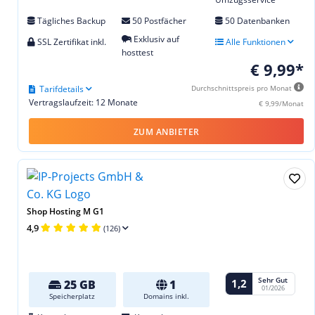
Tägliches Backup
50 Postfächer
50 Datenbanken
Exklusiv auf
SSL Zertifikat inkl.
Alle Funktionen
hosttest
€ 9,99*
Tarifdetails
Durchschnittspreis pro Monat
Vertragslaufzeit: 12 Monate
€ 9,99/Monat
ZUM ANBIETER
Shop Hosting M G1
4,9
(126)
Sehr Gut
1,2
25 GB
1
01/2026
Speicherplatz
Domains inkl.