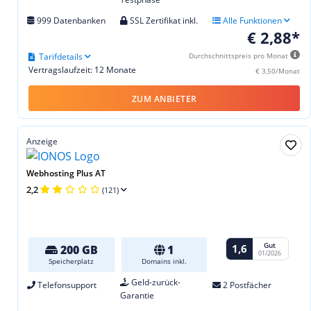
999 Datenbanken
SSL Zertifikat inkl.
Alle Funktionen
€ 2,88*
Tarifdetails
Durchschnittspreis pro Monat
Vertragslaufzeit: 12 Monate
€ 3,50/Monat
ZUM ANBIETER
Anzeige
Webhosting Plus AT
2,2
(121)
Gut
1,6
200 GB
1
01/2026
Speicherplatz
Domains inkl.
Geld-zurück-
Telefonsupport
2 Postfächer
Garantie