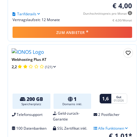
€ 4,00
Tarifdetails
Durchschnittspreis pro Monat
Vertragslaufzeit: 12 Monate
€ 4,00/Monat
*
ZUM ANBIETER
Webhosting Plus AT
2,2
(121)
Gut
1,6
200 GB
1
01/2026
Speicherplatz
Domains inkl.
Geld-zurück-
Telefonsupport
2 Postfächer
Garantie
100 Datenbanken
SSL Zertifikat inkl.
Alle Funktionen
€ 1,01*