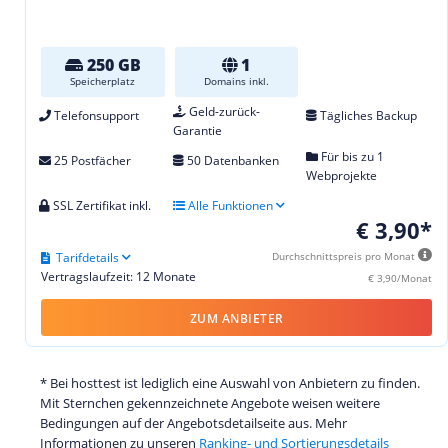
250 GB
1
Speicherplatz
Domains inkl.
Geld-zurück-
Telefonsupport
Tägliches Backup
Garantie
Für bis zu 1
25 Postfächer
50 Datenbanken
Webprojekte
SSL Zertifikat inkl.
Alle Funktionen
€ 3,90*
Tarifdetails
Durchschnittspreis pro Monat
Vertragslaufzeit: 12 Monate
€ 3,90/Monat
ZUM ANBIETER
* Bei hosttest ist lediglich eine Auswahl von Anbietern zu finden.
Mit Sternchen gekennzeichnete Angebote weisen weitere
Bedingungen auf der Angebotsdetailseite aus. Mehr
Informationen zu unseren
Ranking- und Sortierungsdetails