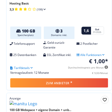
Hosting Basic
3,3
(199)
Gut
1,6
100 GB
3
01/2026
Speicherplatz
Domains inkl.
Geld-zurück-
Telefonsupport
2 Postfächer
Garantie
25 Datenbanken
SSL Zertifikat inkl.
Alle Funktionen
€ 1,00*
Tarifdetails
Durchschnittspreis pro Monat
Vertragslaufzeit: 12 Monate
€ 9,00/Monat
*
ZUM ANBIETER
Anzeige
100 GB Webspace + eigene Domain + unb...