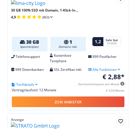
30 GB 100% SSD mit Domain, 1-Klick-In...
4,9
(863)
Sehr Gut
1,2
30 GB
1
01/2026
Speicherplatz
Domains inkl.
Kostenlose
Telefonsupport
999 Postfächer
Testphase
999 Datenbanken
SSL Zertifikat inkl.
Alle Funktionen
€ 2,88*
Tarifdetails
Durchschnittspreis pro Monat
Vertragslaufzeit: 12 Monate
€ 3,50/Monat
ZUM ANBIETER
Anzeige