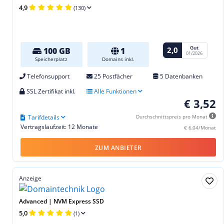
4,9
(130)
Gut
2,0
100 GB
1
01/2026
Speicherplatz
Domains inkl.
Telefonsupport
25 Postfächer
5 Datenbanken
SSL Zertifikat inkl.
Alle Funktionen
€ 3,52
Tarifdetails
Durchschnittspreis pro Monat
Vertragslaufzeit: 12 Monate
€ 6,04/Monat
ZUM ANBIETER
Anzeige
Advanced | NVM Express SSD
5,0
(1)