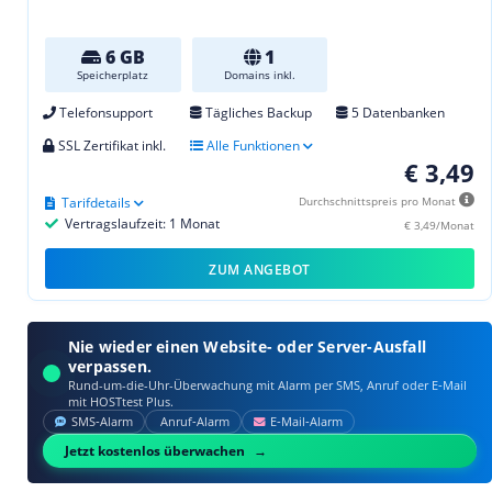
6 GB
1
Speicherplatz
Domains inkl.
Telefonsupport
Tägliches Backup
5 Datenbanken
SSL Zertifikat inkl.
Alle Funktionen
€ 3,49
Tarifdetails
Durchschnittspreis pro Monat
Vertragslaufzeit: 1 Monat
€ 3,49/Monat
ZUM ANGEBOT
Nie wieder einen Website- oder Server-Ausfall
verpassen.
Rund-um-die-Uhr-Überwachung mit Alarm per SMS, Anruf oder E‑Mail
mit HOSTtest Plus.
SMS‑Alarm
Anruf‑Alarm
E‑Mail‑Alarm
Jetzt kostenlos überwachen