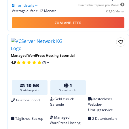
Tarifdetails
Durchschnittspreis pro Monat
Vertragslaufzeit: 12 Monate
€ 3,50/Monat
ZUM ANBIETER
Managed WordPress Hosting Essential
4,9
(7)
10 GB
1
Speicherplatz
Domains inkl.
Geld-zurück-
Kostenloser
Telefonsupport
Garantie
Website-
Umzugsservice
Managed
Tägliches Backup
2 Datenbanken
WordPress Hosting