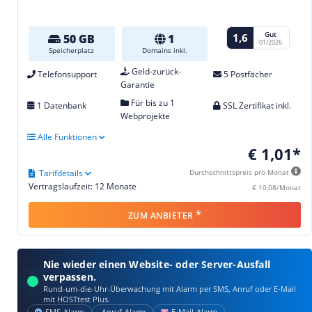
Gut
1,6
50 GB
1
01/2026
Speicherplatz
Domains inkl.
Geld-zurück-
Telefonsupport
5 Postfächer
Garantie
Für bis zu 1
1 Datenbank
SSL Zertifikat inkl.
Webprojekte
Alle Funktionen
€ 1,01*
Tarifdetails
Durchschnittspreis pro Monat
Vertragslaufzeit: 12 Monate
€ 10,08/Monat
*
ZUM ANBIETER
Nie wieder einen Website- oder Server-Ausfall
verpassen.
Rund-um-die-Uhr-Überwachung mit Alarm per SMS, Anruf oder E‑Mail
mit HOSTtest Plus.