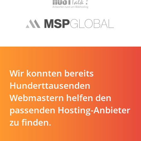
Wir konnten bereits
Hunderttausenden
Webmastern helfen den
passenden Hosting-Anbieter
zu finden.