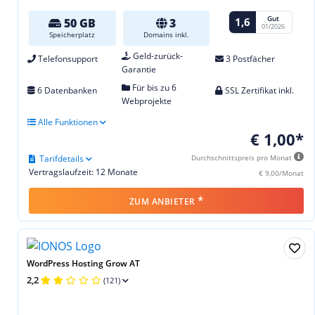
Gut
1,6
50 GB
3
01/2026
Speicherplatz
Domains inkl.
Geld-zurück-
Telefonsupport
3 Postfächer
Garantie
Für bis zu 6
6 Datenbanken
SSL Zertifikat inkl.
Webprojekte
Alle Funktionen
€ 1,00*
Tarifdetails
Durchschnittspreis pro Monat
Vertragslaufzeit: 12 Monate
€ 9,00/Monat
*
ZUM ANBIETER
WordPress Hosting Grow AT
2,2
(121)