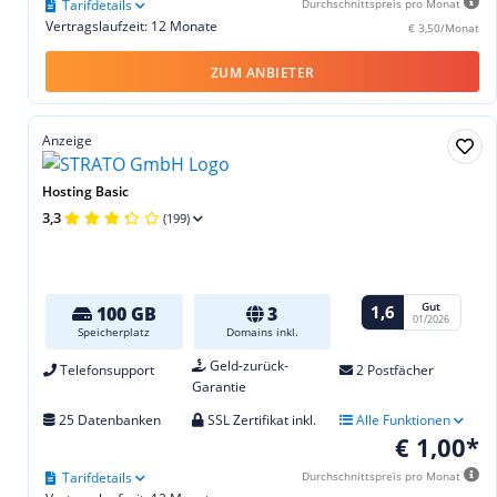
Tarifdetails
Durchschnittspreis pro Monat
Vertragslaufzeit: 12 Monate
€ 3,50/Monat
ZUM ANBIETER
Anzeige
Hosting Basic
3,3
(199)
Gut
1,6
100 GB
3
01/2026
Speicherplatz
Domains inkl.
Geld-zurück-
Telefonsupport
2 Postfächer
Garantie
25 Datenbanken
SSL Zertifikat inkl.
Alle Funktionen
€ 1,00*
Tarifdetails
Durchschnittspreis pro Monat