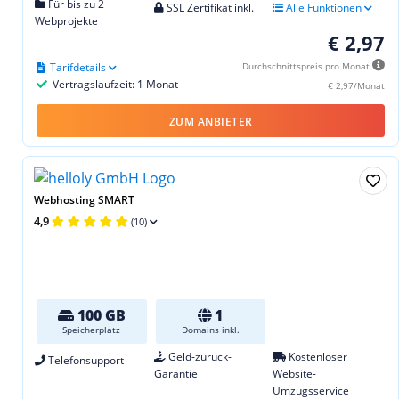
Für bis zu 2
SSL Zertifikat inkl.
Alle Funktionen
Webprojekte
€ 2,97
Tarifdetails
Durchschnittspreis pro Monat
Vertragslaufzeit: 1 Monat
€ 2,97/Monat
ZUM ANBIETER
Webhosting SMART
4,9
(10)
100 GB
1
Speicherplatz
Domains inkl.
Geld-zurück-
Kostenloser
Telefonsupport
Garantie
Website-
Umzugsservice