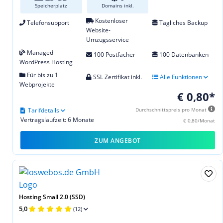
Speicherplatz
Domains inkl.
Kostenloser
Telefonsupport
Tägliches Backup
Website-
Umzugsservice
Managed
100 Postfächer
100 Datenbanken
WordPress Hosting
Für bis zu 1
SSL Zertifikat inkl.
Alle Funktionen
Webprojekte
€ 0,80*
Tarifdetails
Durchschnittspreis pro Monat
Vertragslaufzeit: 6 Monate
€ 0,80/Monat
ZUM ANGEBOT
Hosting Small 2.0 (SSD)
5,0
(12)