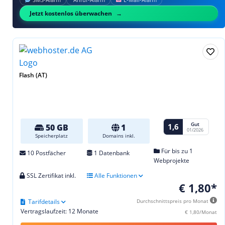
SMS‑Alarm
Anruf‑Alarm
E‑Mail‑Alarm
Jetzt kostenlos überwachen
Flash (AT)
Gut
1,6
50 GB
1
01/2026
Speicherplatz
Domains inkl.
Für bis zu 1
10 Postfächer
1 Datenbank
Webprojekte
SSL Zertifikat inkl.
Alle Funktionen
€ 1,80*
Tarifdetails
Durchschnittspreis pro Monat
Vertragslaufzeit: 12 Monate
€ 1,80/Monat