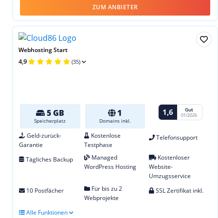
ZUM ANBIETER
Webhosting Start
4,9
(35)
Gut
1,6
5 GB
1
01/2026
Speicherplatz
Domains inkl.
Geld-zurück-
Kostenlose
Telefonsupport
Garantie
Testphase
Managed
Kostenloser
Tägliches Backup
WordPress Hosting
Website-
Umzugsservice
Für bis zu 2
10 Postfächer
SSL Zertifikat inkl.
Webprojekte
Alle Funktionen