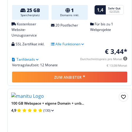
Sehr Gut
1,4
25 GB
1
02/2026
Speicherplatz
Domains inkl.
Kostenloser
Für bis zu 1
20 Postfächer
Website-
Webprojekte
Umzugsservice
SSL Zertifikat inkl.
Alle Funktionen
€ 3,44*
Tarifdetails
Durchschnittspreis pro Monat
Vertragslaufzeit: 12 Monate
€ 13,08/Monat
*
ZUM ANBIETER
100 GB Webspace + eigene Domain + unb...
4,9
(130)