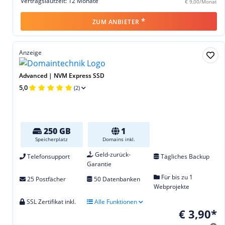
Vertragslaufzeit: 12 Monate
€ 9,00/Monat
*
ZUM ANBIETER
Anzeige
Advanced | NVM Express SSD
5,0
(2)
250 GB
1
Speicherplatz
Domains inkl.
Geld-zurück-
Telefonsupport
Tägliches Backup
Garantie
Für bis zu 1
25 Postfächer
50 Datenbanken
Webprojekte
SSL Zertifikat inkl.
Alle Funktionen
€ 3,90*