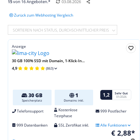
15
von 16 Angeboten.*
03.08.2026
Zurück zum Webhosting Vergleich
SORTIEREN NACH STATUS, DURCHSCHNITTLICHER PREIS
Anzeige
30 GB 100% SSD mit Domain, 1-Klick-In...
4,9
(863)
Sehr Gut
1,2
30 GB
1
01/2026
Speicherplatz
Domains inkl.
Kostenlose
Telefonsupport
999 Postfächer
Testphase
999 Datenbanken
SSL Zertifikat inkl.
Alle Funktionen
€ 2,88*