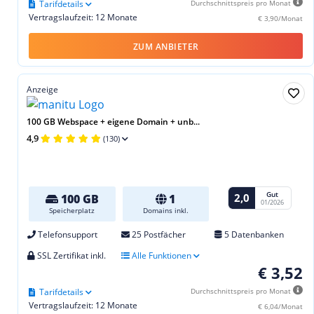
Tarifdetails
Durchschnittspreis pro Monat
Vertragslaufzeit: 12 Monate
€ 3,90/Monat
ZUM ANBIETER
Anzeige
100 GB Webspace + eigene Domain + unb...
4,9
(130)
Gut
2,0
100 GB
1
01/2026
Speicherplatz
Domains inkl.
Telefonsupport
25 Postfächer
5 Datenbanken
SSL Zertifikat inkl.
Alle Funktionen
€ 3,52
Tarifdetails
Durchschnittspreis pro Monat
Vertragslaufzeit: 12 Monate
€ 6,04/Monat