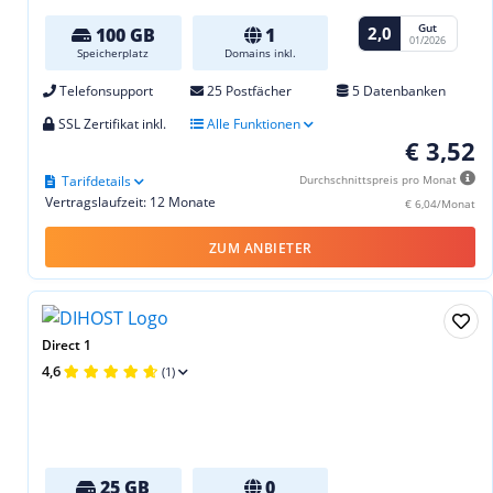
Gut
2,0
100 GB
1
01/2026
Speicherplatz
Domains inkl.
Telefonsupport
25 Postfächer
5 Datenbanken
SSL Zertifikat inkl.
Alle Funktionen
€ 3,52
Tarifdetails
Durchschnittspreis pro Monat
Vertragslaufzeit: 12 Monate
€ 6,04/Monat
ZUM ANBIETER
Direct 1
4,6
(1)
25 GB
0