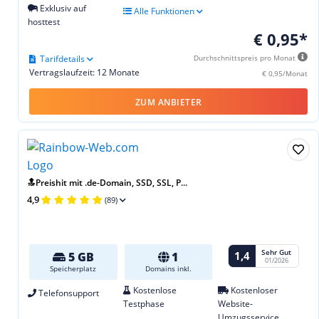
Exklusiv auf
Alle Funktionen
hosttest
€ 0,95*
Tarifdetails
Durchschnittspreis pro Monat
Vertragslaufzeit: 12 Monate
€ 0,95/Monat
ZUM ANBIETER
🔝Preishit mit .de-Domain, SSD, SSL, P...
4,9
(89)
Sehr Gut
1,4
5 GB
1
01/2026
Speicherplatz
Domains inkl.
Kostenlose
Kostenloser
Telefonsupport
Testphase
Website-
Umzugsservice