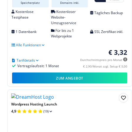
Speicherplatz
Domains inkl.
Kostenlose
Kostenloser
Tägliches Backup
Testphase
Website-
Umzugsservice
Für bis zu 1
1 Datenbank
SSL Zertifikat inkl.
Webprojekte
Alle Funktionen
€ 3,32
Tarifdetails
Durchschnittspreis pro Monat
Vertragslaufzeit: 1 Monat
€ 2,90/Monat zzgl. Setup € 5,00
ZUM ANGEBOT
Wordpress Hosting Launch
4,9
(19)