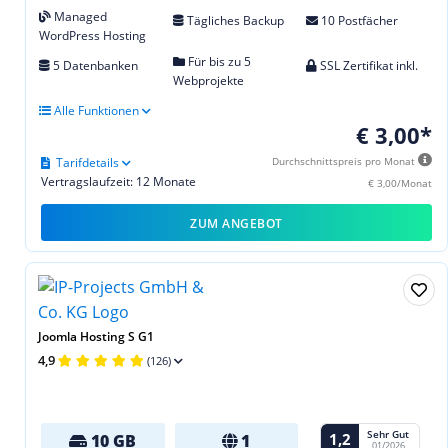
Managed
Tägliches Backup
10 Postfächer
WordPress Hosting
Für bis zu 5
5 Datenbanken
SSL Zertifikat inkl.
Webprojekte
Alle Funktionen
€ 3,00*
Tarifdetails
Durchschnittspreis pro Monat
Vertragslaufzeit: 12 Monate
€ 3,00/Monat
ZUM ANGEBOT
Joomla Hosting S G1
4,9
(126)
Sehr Gut
1,2
10 GB
1
01/2026