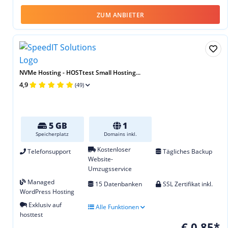
ZUM ANBIETER
NVMe Hosting - HOSTtest Small Hosting...
4,9
(49)
5 GB
1
Speicherplatz
Domains inkl.
Kostenloser
Telefonsupport
Tägliches Backup
Website-
Umzugsservice
Managed
15 Datenbanken
SSL Zertifikat inkl.
WordPress Hosting
Exklusiv auf
Alle Funktionen
hosttest
€ 0,85*