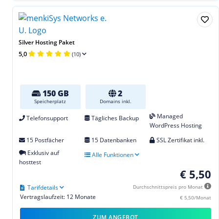
Silver Hosting Paket
5,0
(10)
150 GB
2
Speicherplatz
Domains inkl.
Managed
Telefonsupport
Tägliches Backup
WordPress Hosting
15 Postfächer
15 Datenbanken
SSL Zertifikat inkl.
Exklusiv auf
Alle Funktionen
hosttest
€ 5,50
Tarifdetails
Durchschnittspreis pro Monat
Vertragslaufzeit: 12 Monate
€ 5,50/Monat
ZUM ANGEBOT