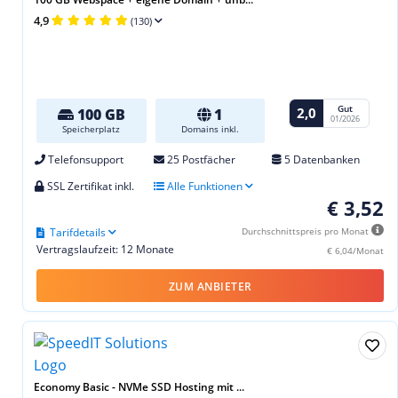
4,9
(130)
Gut
2,0
100 GB
1
01/2026
Speicherplatz
Domains inkl.
Telefonsupport
25 Postfächer
5 Datenbanken
SSL Zertifikat inkl.
Alle Funktionen
€ 3,52
Tarifdetails
Durchschnittspreis pro Monat
Vertragslaufzeit: 12 Monate
€ 6,04/Monat
ZUM ANBIETER
Economy Basic - NVMe SSD Hosting mit ...