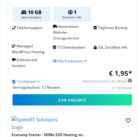
10 GB
1
Speicherplatz
Domains inkl.
Kostenloser
Telefonsupport
Tägliches Backup
Website-
Umzugsservice
Managed
15 Datenbanken
SSL Zertifikat inkl.
WordPress Hosting
Exklusiv auf
Alle Funktionen
hosttest
€ 1,95*
Tarifdetails
Durchschnittspreis pro Monat
Vertragslaufzeit: 12 Monate
€ 1,95/Monat
ZUM ANGEBOT
Economy Starter - NVMe SSD Hosting mi...