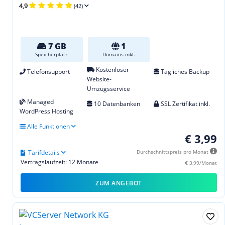
4,9
(42)
7 GB
1
Speicherplatz
Domains inkl.
Kostenloser
Telefonsupport
Tägliches Backup
Website-
Umzugsservice
Managed
10 Datenbanken
SSL Zertifikat inkl.
WordPress Hosting
Alle Funktionen
€ 3,99
Tarifdetails
Durchschnittspreis pro Monat
Vertragslaufzeit: 12 Monate
€ 3,99/Monat
ZUM ANGEBOT