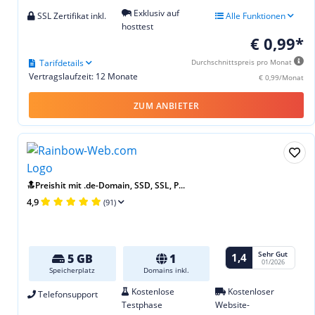
Exklusiv auf
SSL Zertifikat inkl.
Alle Funktionen
hosttest
€ 0,99*
Tarifdetails
Durchschnittspreis pro Monat
Vertragslaufzeit: 12 Monate
€ 0,99/Monat
ZUM ANBIETER
🔝Preishit mit .de-Domain, SSD, SSL, P...
4,9
(91)
Sehr Gut
1,4
5 GB
1
01/2026
Speicherplatz
Domains inkl.
Kostenlose
Kostenloser
Telefonsupport
Testphase
Website-