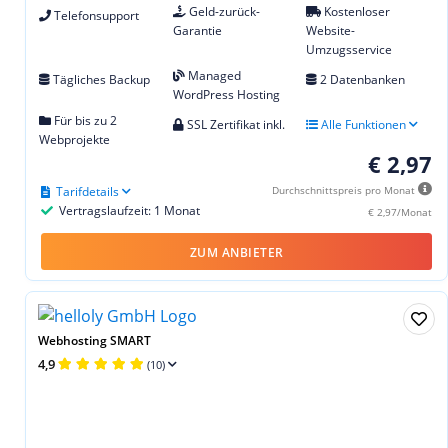
Geld-zurück-
Kostenloser
Telefonsupport
Garantie
Website-
Umzugsservice
Managed
Tägliches Backup
2 Datenbanken
WordPress Hosting
Für bis zu 2
SSL Zertifikat inkl.
Alle Funktionen
Webprojekte
€ 2,97
Tarifdetails
Durchschnittspreis pro Monat
Vertragslaufzeit: 1 Monat
€ 2,97/Monat
ZUM ANBIETER
Webhosting SMART
4,9
(10)