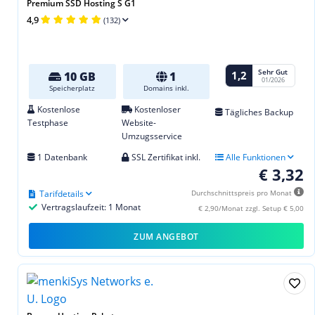
Premium SSD Hosting S G1
4,9
(132)
Sehr Gut
1,2
10 GB
1
01/2026
Speicherplatz
Domains inkl.
Kostenlose
Kostenloser
Tägliches Backup
Testphase
Website-
Umzugsservice
1 Datenbank
SSL Zertifikat inkl.
Alle Funktionen
€ 3,32
Tarifdetails
Durchschnittspreis pro Monat
Vertragslaufzeit: 1 Monat
€ 2,90/Monat zzgl. Setup € 5,00
ZUM ANGEBOT