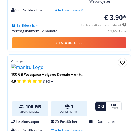
Webprojekte
SSL Zertifikat inkl.
Alle Funktionen
€ 3,90*
Tarifdetails
Durchschnittspreis pro Monat
Vertragslaufzeit: 12 Monate
€ 3,90/Monat
ZUM ANBIETER
Anzeige
100 GB Webspace + eigene Domain + unb...
4,9
(130)
Gut
2,0
100 GB
1
01/2026
Speicherplatz
Domains inkl.
Telefonsupport
25 Postfächer
5 Datenbanken
SSL Zertifikat inkl.
Alle Funktionen