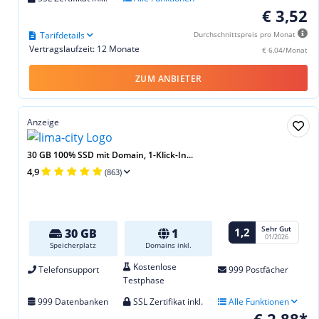
€ 3,52
Tarifdetails
Durchschnittspreis pro Monat
Vertragslaufzeit: 12 Monate
€ 6,04/Monat
ZUM ANBIETER
Anzeige
30 GB 100% SSD mit Domain, 1-Klick-In...
4,9
(863)
Sehr Gut
1,2
30 GB
1
01/2026
Speicherplatz
Domains inkl.
Kostenlose
Telefonsupport
999 Postfächer
Testphase
999 Datenbanken
SSL Zertifikat inkl.
Alle Funktionen
€ 2,88*