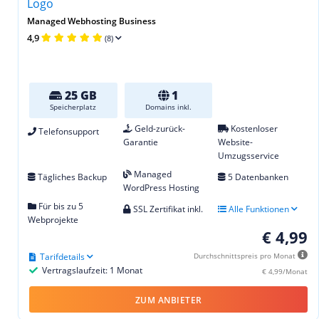
Managed Webhosting Business
4,9
(8)
25 GB
1
Speicherplatz
Domains inkl.
Geld-zurück-
Kostenloser
Telefonsupport
Garantie
Website-
Umzugsservice
Managed
Tägliches Backup
5 Datenbanken
WordPress Hosting
Für bis zu 5
SSL Zertifikat inkl.
Alle Funktionen
Webprojekte
€ 4,99
Tarifdetails
Durchschnittspreis pro Monat
Vertragslaufzeit: 1 Monat
€ 4,99/Monat
ZUM ANBIETER