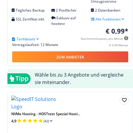
Umzugsservice
Tägliches Backup
2 Postfächer
2 Datenbanken
Exklusiv auf
SSL Zertifikat inkl.
Alle Funktionen
hosttest
€ 0,99*
Tarifdetails
Durchschnittspreis pro Monat
Vertragslaufzeit: 12 Monate
€ 0,99/Monat
ZUM ANBIETER
Wähle bis zu 3 Angebote und vergleiche
Tipp
sie miteinander.
NVMe Hosting - HOSTtest Spezial Hosti...
4,9
(42)