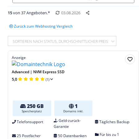
15
von 37 Angeboten.*
03.08.2026
Zurück zum Webhosting Vergleich
SORTIEREN NACH STATUS, DURCHSCHNITTLICHER PREIS
Anzeige
Advanced | NVM Express SSD
5,0
(1)
250 GB
1
Speicherplatz
Domains inkl.
Geld-zurück-
Telefonsupport
Tägliches Backup
Garantie
Für bis zu 1
25 Postfächer
50 Datenbanken