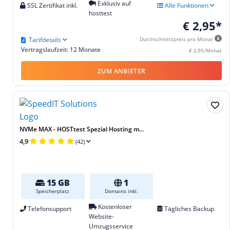
Exklusiv auf
SSL Zertifikat inkl.
Alle Funktionen
hosttest
€ 2,95*
Tarifdetails
Durchschnittspreis pro Monat
Vertragslaufzeit: 12 Monate
€ 2,95/Monat
ZUM ANBIETER
NVMe MAX - HOSTtest Spezial Hosting m...
4,9
(42)
15 GB
1
Speicherplatz
Domains inkl.
Kostenloser
Telefonsupport
Tägliches Backup
Website-
Umzugsservice