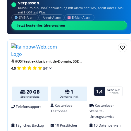
verpassen.
Rund-um-die-Uhr-Überwachung mit Alarm per SMS, Anruf oder E‑Mail
mit HOSTtest Plus.
SMS‑Alarm
Anruf‑Alarm
E‑Mail‑Alarm
Jetzt kostenlos überwachen
🔝HOSTtest exklusiv mit de-Domain, SSD...
4,9
(91)
Sehr Gut
1,4
20 GB
1
01/2026
Speicherplatz
Domains inkl.
Kostenlose
Kostenloser
Telefonsupport
Testphase
Website-
Umzugsservice
Tägliches Backup
10 Postfächer
10 Datenbanken