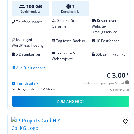
100 GB
1
Speicherplatz
Domains inkl.
Geld-zurück-
Kostenloser
Telefonsupport
Garantie
Website-
Umzugsservice
Managed
Tägliches Backup
10 Postfächer
WordPress Hosting
Für bis zu 5
5 Datenbanken
SSL Zertifikat inkl.
Webprojekte
Alle Funktionen
€ 3,00*
Tarifdetails
Durchschnittspreis pro Monat
Vertragslaufzeit: 12 Monate
€ 3,00/Monat
ZUM ANGEBOT