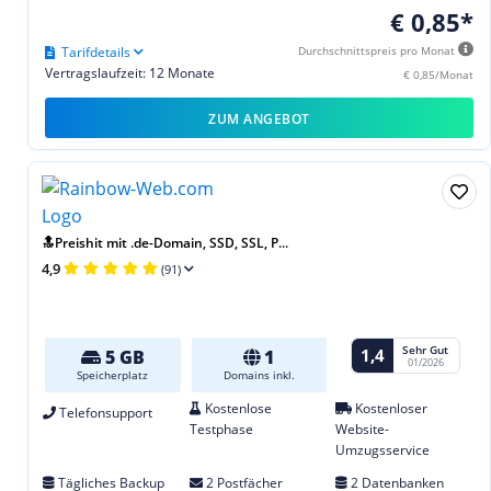
€ 0,85*
Tarifdetails
Durchschnittspreis pro Monat
Vertragslaufzeit: 12 Monate
€ 0,85/Monat
ZUM ANGEBOT
🔝Preishit mit .de-Domain, SSD, SSL, P...
4,9
(91)
Sehr Gut
1,4
5 GB
1
01/2026
Speicherplatz
Domains inkl.
Kostenlose
Kostenloser
Telefonsupport
Testphase
Website-
Umzugsservice
Tägliches Backup
2 Postfächer
2 Datenbanken