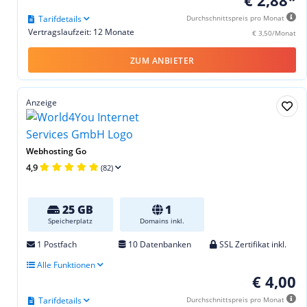
Tarifdetails
Durchschnittspreis pro Monat
Vertragslaufzeit: 12 Monate
€ 3,50/Monat
ZUM ANBIETER
Anzeige
Webhosting Go
4,9
(82)
25 GB
1
Speicherplatz
Domains inkl.
1 Postfach
10 Datenbanken
SSL Zertifikat inkl.
Alle Funktionen
€ 4,00
Tarifdetails
Durchschnittspreis pro Monat