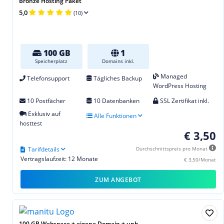
Bronze Hosting Paket
5,0
(10)
100 GB
1
Speicherplatz
Domains inkl.
Managed
Telefonsupport
Tägliches Backup
WordPress Hosting
10 Postfächer
10 Datenbanken
SSL Zertifikat inkl.
Exklusiv auf
Alle Funktionen
hosttest
€ 3,50
Tarifdetails
Durchschnittspreis pro Monat
Vertragslaufzeit: 12 Monate
€ 3,50/Monat
ZUM ANGEBOT
100 GB Webspace + eigene Domain + unb...