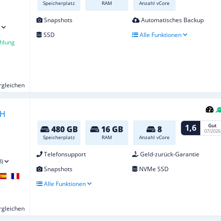
Speicherplatz
RAM
Anzahl vCore
Snapshots
Automatisches Backup
SSD
Alle Funktionen
hlung
ergleichen
Gut
1,6
480 GB
16 GB
8
07/2026
Speicherplatz
RAM
Anzahl vCore
Telefonsupport
Geld-zurück-Garantie
8)
Snapshots
NVMe SSD
Alle Funktionen
ergleichen