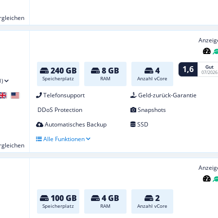
ergleichen
Anzeig
Gut
1,6
240 GB
8 GB
4
07/2026
Speicherplatz
RAM
Anzahl vCore
1)
Telefonsupport
Geld-zurück-Garantie
DDoS Protection
Snapshots
Automatisches Backup
SSD
Alle Funktionen
ergleichen
Anzeig
100 GB
4 GB
2
Speicherplatz
RAM
Anzahl vCore