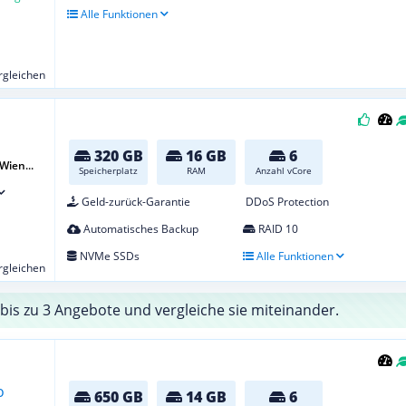
Alle Funktionen
ergleichen
320 GB
16 GB
6
Wien...
Speicherplatz
RAM
Anzahl vCore
Geld-zurück-Garantie
DDoS Protection
Automatisches Backup
RAID 10
NVMe SSDs
Alle Funktionen
ergleichen
bis zu 3 Angebote und vergleiche sie miteinander.
650 GB
14 GB
6