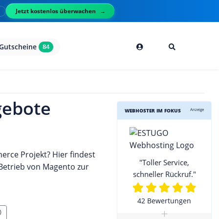
Jetzt kostenlos überwachen
l
Gutscheine
84
gebote
Anzeige
WEBHOSTER IM FOKUS
rce Projekt? Hier findest
"Toller Service,
 Betrieb von Magento zur
schneller Rückruf."
42 Bewertungen
+