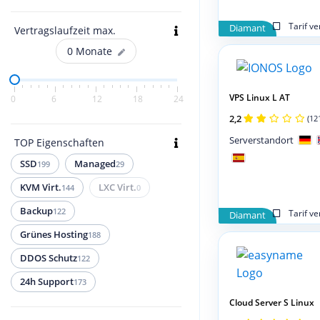
Tarif v
Diamant
Vertragslaufzeit max.
0
Monate
VPS Linux L AT
0
6
12
18
24
2,2
(12
Serverstandort
TOP Eigenschaften
SSD
Managed
199
29
KVM Virt.
LXC Virt.
144
0
Backup
122
Tarif v
Diamant
Grünes Hosting
188
DDOS Schutz
122
24h Support
173
Cloud Server S Linux