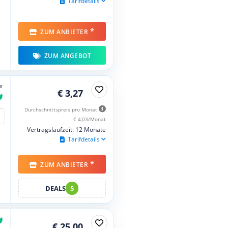
Tarifdetails
*
ZUM ANBIETER
ZUM ANGEBOT
e
€ 3,27
Durchschnittspreis pro Monat
€ 4,03/Monat
Vertragslaufzeit: 12 Monate
Tarifdetails
*
ZUM ANBIETER
DEALS
5
€ 25,00