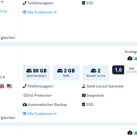
Telefonsupport
SSD
lung
Alle Funktionen
ergleichen
Anzeig
Gut
1,6
80 GB
2 GB
2
07/2026
Speicherplatz
RAM
Anzahl vCore
1)
Telefonsupport
Geld-zurück-Garantie
DDoS Protection
Snapshots
Automatisches Backup
SSD
Alle Funktionen
ergleichen