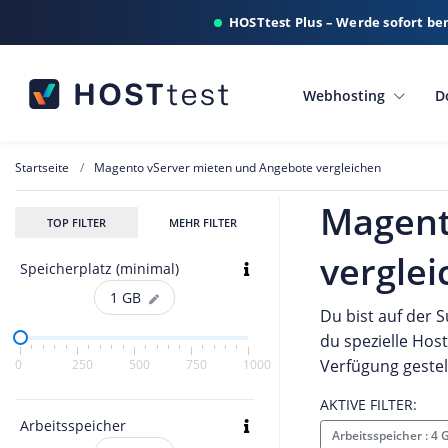
HOSTtest Plus – Werde sofort be
Webhosting
D
Startseite
Magento vServer mieten und Angebote vergleichen
Magent
TOP FILTER
MEHR FILTER
vergle
Speicherplatz (minimal)
1
GB
Du bist auf der 
du spezielle Hos
Verfügung geste
0
250
500
750
1000
AKTIVE FILTER:
Arbeitsspeicher
Arbeitsspeicher : 4