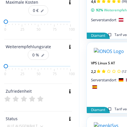
4,6
(99)
Maximale Kosten
92%
Weiterempfeh
0
€
Serverstandort
0
25
50
75
100
Tarif v
Diamant
Weiterempfehlungsrate
0
%
VPS Linux S AT
2,2
(12
0
25
50
75
100
Serverstandort
Zufriedenheit
Tarif v
Diamant
Status
ALLE AUSGEWÄHLT