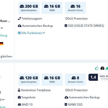
200 GB
16 GB
16
Speicherplatz
RAM
Anzahl vCore
Telefonsupport
DDoS Protection
Root-...
Automatisches Backup
SSD (SOLID STATE DRIVES)
Alle Funktionen
hlung
ergleichen
Sehr G
1,4
120 GB
16 GB
8
01/202
Speicherplatz
RAM
Anzahl vCore
Kostenlose Testphase
DDoS Protection
2
Snapshots
Automatisches Backup
9)
RAID 10
NVME SSD
lung