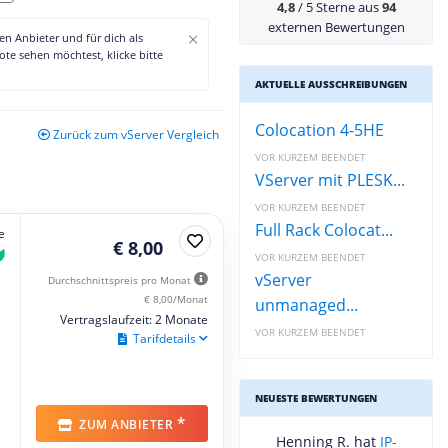
4,8
/ 5 Sterne aus
94
externen Bewertungen
×
den Anbieter und für dich als
te sehen möchtest, klicke bitte
AKTUELLE AUSSCHREIBUNGEN
Colocation 4-5HE
Zurück zum vServer Vergleich
VOR KURZEM BEENDET
VServer mit PLESK...
VOR KURZEM BEENDET
Full Rack Colocat...
e
€ 8,00
VOR KURZEM BEENDET
vServer
Durchschnittspreis pro Monat
€ 8,00/Monat
unmanaged...
Vertragslaufzeit: 2 Monate
VOR KURZEM BEENDET
Tarifdetails
NEUESTE BEWERTUNGEN
*
ZUM ANBIETER
Henning R. hat
IP-