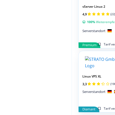
vServer Linux 2
4,9
(22)
100%
Weiterempfe
Serverstandort
Tarif v
Premium
Linux VPS XL
3,3
(19
Serverstandort
Tarif v
Diamant