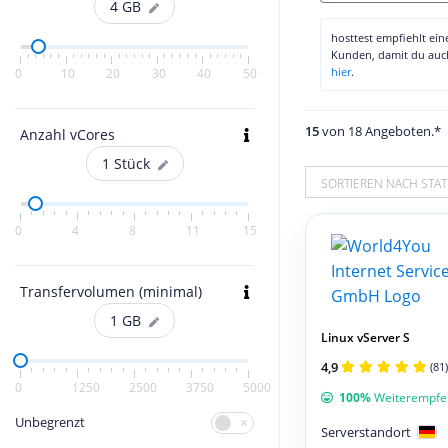
4
GB
hosttest empfiehlt ei
Kunden, damit du au
hier
.
0
10
20
30
40
50
15
von 18 Angeboten.*
Anzahl vCores
1
Stück
SORTIEREN NACH STAT
0
4
8
11
15
Transfervolumen (minimal)
1
GB
Linux vServer S
4,9
(81)
0
1250
2500
3750
5000
100%
Weiterempfe
Unbegrenzt
Serverstandort