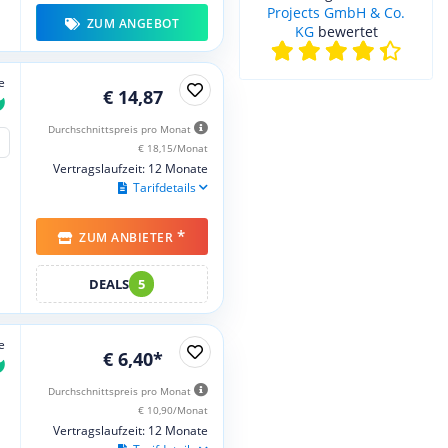
Projects GmbH & Co.
ZUM ANGEBOT
KG
bewertet
e
€ 14,87
Durchschnittspreis pro Monat
€ 18,15/Monat
Vertragslaufzeit: 12 Monate
Tarifdetails
*
ZUM ANBIETER
DEALS
5
e
€ 6,40*
Durchschnittspreis pro Monat
€ 10,90/Monat
Vertragslaufzeit: 12 Monate