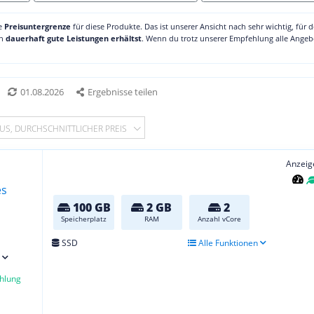
ne
Preisuntergrenze
für diese Produkte. Das ist unserer Ansicht nach sehr wichtig, für 
ch
dauerhaft gute Leistungen erhältst
. Wenn du trotz unserer Empfehlung alle Angebo
01.08.2026
Ergebnisse teilen
US, DURCHSCHNITTLICHER PREIS
Anzeig
100 GB
2 GB
2
Speicherplatz
RAM
Anzahl vCore
SSD
Alle Funktionen
hlung