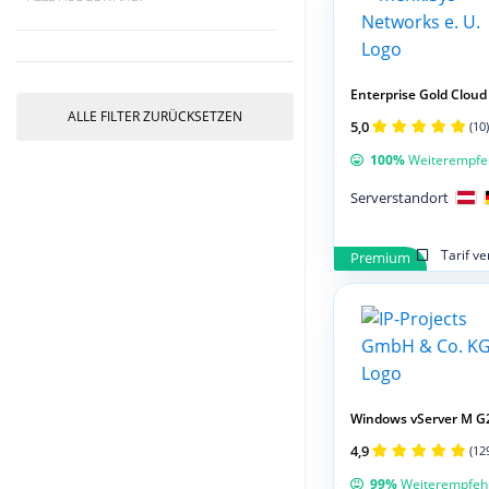
Enterprise Gold Cloud 
ALLE FILTER ZURÜCKSETZEN
5,0
(10)
100%
Weiterempfe
Serverstandort
Tarif v
Premium
Windows vServer M G
4,9
(12
99%
Weiterempfeh