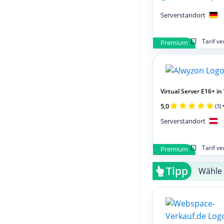
Serverstandort
Tarif v
Premium
Virtual Server E16+ in 
5,0
(3)
Serverstandort
Tarif v
Premium
Tipp
Wähle 