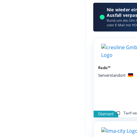
Nie wieder ei
Ausfall verpa
Rund-um-die-Uhr-Ü
oder E‑Mail mit HO
Redis™
Serverstandort
Tarif v
Diamant