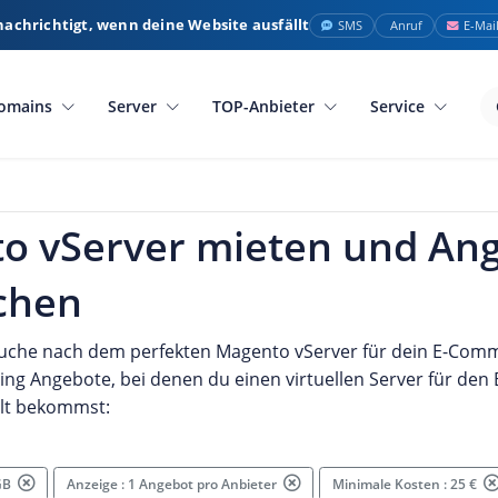
nachrichtigt, wenn deine Website ausfällt
SMS
Anruf
E-Mai
omains
Server
TOP-Anbieter
Service
o vServer mieten und An
ichen
Suche nach dem perfekten Magento vServer für dein E-Comme
ting Angebote, bei denen du einen virtuellen Server für den
llt bekommst:
 GB
Anzeige : 1 Angebot pro Anbieter
Minimale Kosten : 25 €