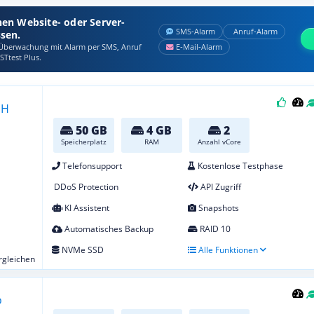
nen Website- oder Server-
SMS‑Alarm
Anruf‑Alarm
ssen.
berwachung mit Alarm per SMS, Anruf
E‑Mail‑Alarm
STtest Plus.
50 GB
4 GB
2
Speicherplatz
RAM
Anzahl vCore
Telefonsupport
Kostenlose Testphase
DDoS Protection
API Zugriff
KI Assistent
Snapshots
Automatisches Backup
RAID 10
NVMe SSD
Alle Funktionen
ergleichen