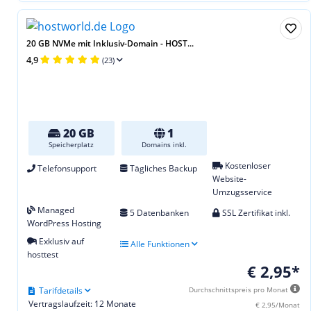
20 GB NVMe mit Inklusiv-Domain - HOST...
4,9
(23)
20 GB
1
Speicherplatz
Domains inkl.
Kostenloser
Telefonsupport
Tägliches Backup
Website-
Umzugsservice
Managed
5 Datenbanken
SSL Zertifikat inkl.
WordPress Hosting
Exklusiv auf
Alle Funktionen
hosttest
€ 2,95*
Tarifdetails
Durchschnittspreis pro Monat
Vertragslaufzeit: 12 Monate
€ 2,95/Monat