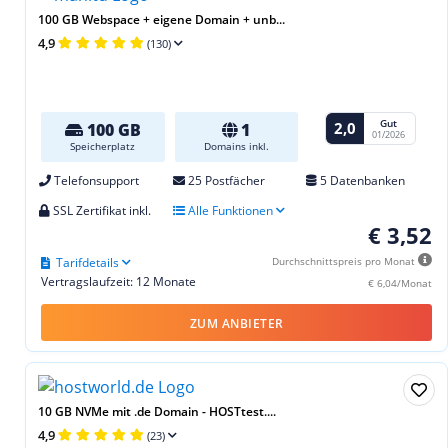
100 GB Webspace + eigene Domain + unb...
4,9
(130)
Gut
2,0
100 GB
1
01/2026
Speicherplatz
Domains inkl.
Telefonsupport
25 Postfächer
5 Datenbanken
SSL Zertifikat inkl.
Alle Funktionen
€ 3,52
Tarifdetails
Durchschnittspreis pro Monat
Vertragslaufzeit: 12 Monate
€ 6,04/Monat
ZUM ANBIETER
10 GB NVMe mit .de Domain - HOSTtest....
4,9
(23)