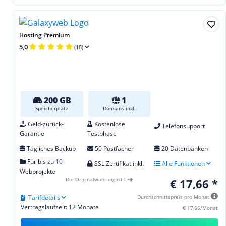
Hosting Premium
5,0
(18)
200 GB
1
Speicherplatz
Domains inkl.
Geld-zurück-
Kostenlose
Telefonsupport
Garantie
Testphase
Tägliches Backup
50 Postfächer
20 Datenbanken
Für bis zu 10
SSL Zertifikat inkl.
Alle Funktionen
Webprojekte
Die Originalwährung ist CHF
€ 17,66 *
Tarifdetails
Durchschnittspreis pro Monat
Vertragslaufzeit: 12 Monate
€ 17,66/Monat