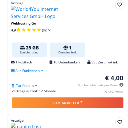
Anzeige
Webhosting Go
4,9
(82)
25 GB
1
Speicherplatz
Domains inkl.
1 Postfach
10 Datenbanken
SSL Zertifikat inkl.
Alle Funktionen
€ 4,00
Tarifdetails
Durchschnittspreis pro Monat
Vertragslaufzeit: 12 Monate
€ 4,00/Monat
*
ZUM ANBIETER
Anzeige