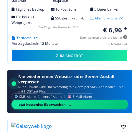
Garantie
Testphase
Tägliches Backup
10 Postfächer
5 Datenbanken
Für bis zu 1
SSL Zertifikat inkl.
Alle Funktionen
Webprojekte
Die Originalwährung ist CHF
€ 6,96 *
Tarifdetails
Durchschnittspreis pro Monat
Vertragslaufzeit: 12 Monate
€ 6,96/Monat
ZUM ANGEBOT
Nie wieder einen Website- oder Server-Ausfall
verpassen.
Rund-um-die-Uhr-Überwachung mit Alarm per SMS, Anruf oder E‑Mail
mit HOSTtest Plus.
SMS‑Alarm
Anruf‑Alarm
E‑Mail‑Alarm
Jetzt kostenlos überwachen