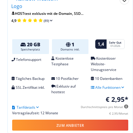
🔝HOSTtest exklusiv mit de-Domain, SSD...
4,9
(89)
Sehr Gut
1,4
20 GB
1
01/2026
Speicherplatz
Domains inkl.
Kostenlose
Kostenloser
Telefonsupport
Testphase
Website-
Umzugsservice
Tägliches Backup
10 Postfächer
10 Datenbanken
Exklusiv auf
SSL Zertifikat inkl.
Alle Funktionen
hosttest
€ 2,95*
Tarifdetails
Durchschnittspreis pro Monat
Vertragslaufzeit: 12 Monate
€ 2,95/Monat
ZUM ANBIETER