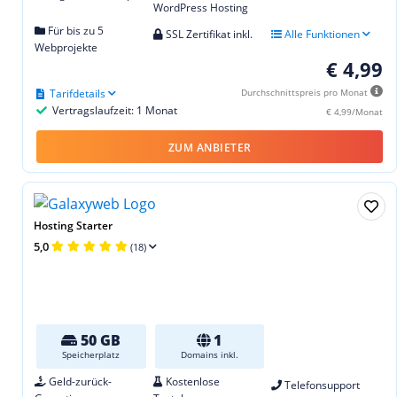
WordPress Hosting
Für bis zu 5
SSL Zertifikat inkl.
Alle Funktionen
Webprojekte
€ 4,99
Tarifdetails
Durchschnittspreis pro Monat
Vertragslaufzeit: 1 Monat
€ 4,99/Monat
ZUM ANBIETER
Hosting Starter
5,0
(18)
50 GB
1
Speicherplatz
Domains inkl.
Geld-zurück-
Kostenlose
Telefonsupport