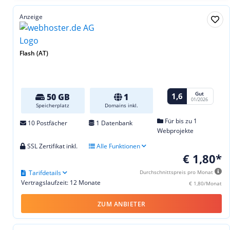
Anzeige
Flash (AT)
Gut
1,6
50 GB
1
01/2026
Speicherplatz
Domains inkl.
Für bis zu 1
10 Postfächer
1 Datenbank
Webprojekte
SSL Zertifikat inkl.
Alle Funktionen
€ 1,80*
Tarifdetails
Durchschnittspreis pro Monat
Vertragslaufzeit: 12 Monate
€ 1,80/Monat
ZUM ANBIETER