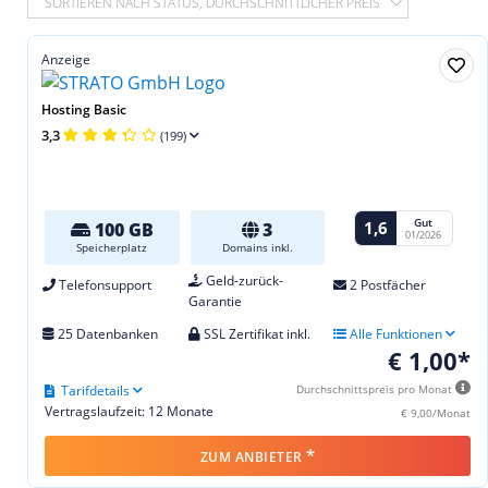
SORTIEREN NACH STATUS, DURCHSCHNITTLICHER PREIS
Anzeige
Hosting Basic
3,3
(199)
Gut
1,6
100 GB
3
01/2026
Speicherplatz
Domains inkl.
Geld-zurück-
Telefonsupport
2 Postfächer
Garantie
25 Datenbanken
SSL Zertifikat inkl.
Alle Funktionen
€ 1,00*
Tarifdetails
Durchschnittspreis pro Monat
Vertragslaufzeit: 12 Monate
€ 9,00/Monat
*
ZUM ANBIETER