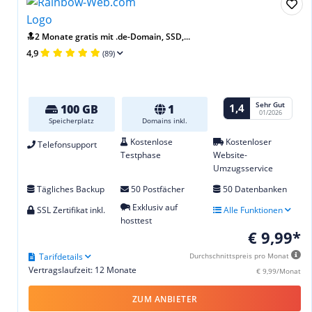
🔝2 Monate gratis mit .de-Domain, SSD,...
4,9
(89)
Sehr Gut
1,4
100 GB
1
01/2026
Speicherplatz
Domains inkl.
Kostenlose
Kostenloser
Telefonsupport
Testphase
Website-
Umzugsservice
Tägliches Backup
50 Postfächer
50 Datenbanken
Exklusiv auf
SSL Zertifikat inkl.
Alle Funktionen
hosttest
€ 9,99*
Tarifdetails
Durchschnittspreis pro Monat
Vertragslaufzeit: 12 Monate
€ 9,99/Monat
ZUM ANBIETER