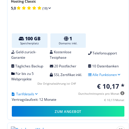
Hosting Classic
5,0
(18)
100 GB
1
Speicherplatz
Domains inkl.
Geld-zurück-
Kostenlose
Telefonsupport
Garantie
Testphase
Tägliches Backup
20 Postfächer
10 Datenbanken
Für bis zu 5
SSL Zertifikat inkl.
Alle Funktionen
Webprojekte
Die Originalwährung ist CHF
€ 10,17 *
Tarifdetails
Durchschnittspreis pro Monat
Vertragslaufzeit: 12 Monate
€ 10,17/Monat
ZUM ANGEBOT