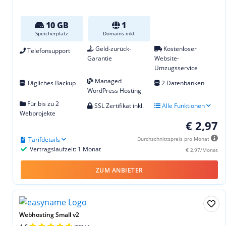
10 GB
1
Speicherplatz
Domains inkl.
Geld-zurück-
Kostenloser
Telefonsupport
Garantie
Website-
Umzugsservice
Managed
Tägliches Backup
2 Datenbanken
WordPress Hosting
Für bis zu 2
SSL Zertifikat inkl.
Alle Funktionen
Webprojekte
€ 2,97
Tarifdetails
Durchschnittspreis pro Monat
Vertragslaufzeit: 1 Monat
€ 2,97/Monat
ZUM ANBIETER
Webhosting Small v2