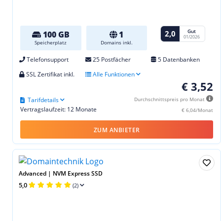
Gut
2,0
100 GB
1
01/2026
Speicherplatz
Domains inkl.
Telefonsupport
25 Postfächer
5 Datenbanken
SSL Zertifikat inkl.
Alle Funktionen
€ 3,52
Tarifdetails
Durchschnittspreis pro Monat
Vertragslaufzeit: 12 Monate
€ 6,04/Monat
ZUM ANBIETER
Advanced | NVM Express SSD
5,0
(2)