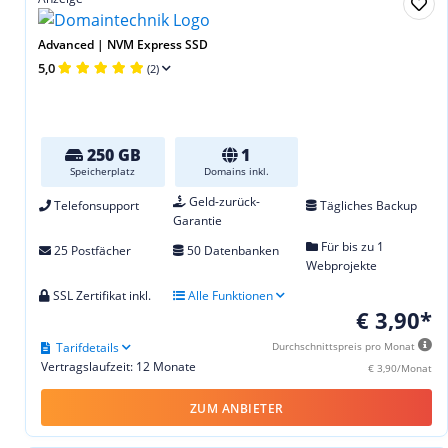
Advanced | NVM Express SSD
5,0
(2)
250 GB
1
Speicherplatz
Domains inkl.
Geld-zurück-
Telefonsupport
Tägliches Backup
Garantie
Für bis zu 1
25 Postfächer
50 Datenbanken
Webprojekte
SSL Zertifikat inkl.
Alle Funktionen
€ 3,90*
Tarifdetails
Durchschnittspreis pro Monat
Vertragslaufzeit: 12 Monate
€ 3,90/Monat
ZUM ANBIETER