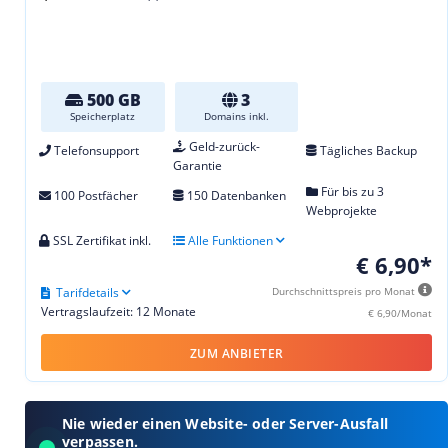
500 GB
3
Speicherplatz
Domains inkl.
Geld-zurück-
Telefonsupport
Tägliches Backup
Garantie
Für bis zu 3
100 Postfächer
150 Datenbanken
Webprojekte
SSL Zertifikat inkl.
Alle Funktionen
€ 6,90*
Tarifdetails
Durchschnittspreis pro Monat
Vertragslaufzeit: 12 Monate
€ 6,90/Monat
ZUM ANBIETER
Nie wieder einen Website- oder Server-Ausfall
verpassen.