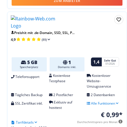
ZUM ANBIETER
🔝Preishit mit .de-Domain, SSD, SSL, P...
4,9
(89)
Sehr Gut
1,4
5 GB
1
01/2026
Speicherplatz
Domains inkl.
Kostenlose
Kostenloser
Telefonsupport
Testphase
Website-
Umzugsservice
Tägliches Backup
2 Postfächer
2 Datenbanken
Exklusiv auf
SSL Zertifikat inkl.
Alle Funktionen
hosttest
€ 0,99*
Tarifdetails
Durchschnittspreis pro Monat