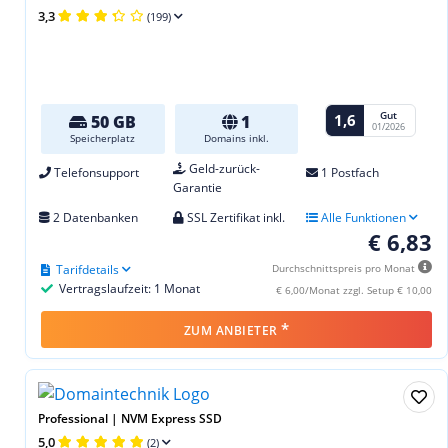
3,3
(199)
Gut
1,6
50 GB
1
01/2026
Speicherplatz
Domains inkl.
Geld-zurück-
Telefonsupport
1 Postfach
Garantie
2 Datenbanken
SSL Zertifikat inkl.
Alle Funktionen
€ 6,83
Tarifdetails
Durchschnittspreis pro Monat
Vertragslaufzeit: 1 Monat
€ 6,00/Monat zzgl. Setup € 10,00
*
ZUM ANBIETER
Professional | NVM Express SSD
5,0
(2)