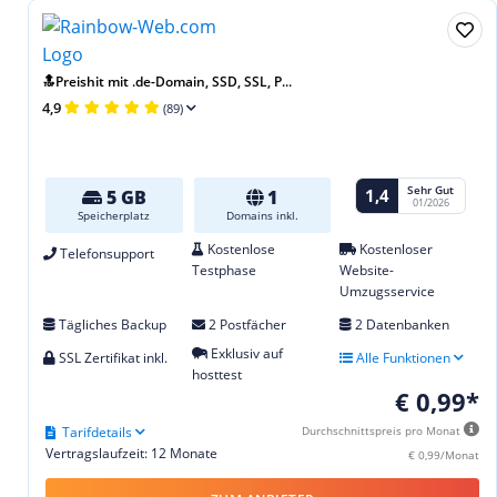
🔝Preishit mit .de-Domain, SSD, SSL, P...
4,9
(89)
Sehr Gut
1,4
5 GB
1
01/2026
Speicherplatz
Domains inkl.
Kostenlose
Kostenloser
Telefonsupport
Testphase
Website-
Umzugsservice
Tägliches Backup
2 Postfächer
2 Datenbanken
Exklusiv auf
SSL Zertifikat inkl.
Alle Funktionen
hosttest
€ 0,99*
Tarifdetails
Durchschnittspreis pro Monat
Vertragslaufzeit: 12 Monate
€ 0,99/Monat