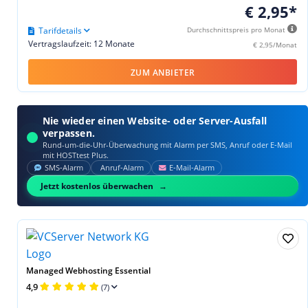
€ 2,95*
Tarifdetails
Durchschnittspreis pro Monat
Vertragslaufzeit: 12 Monate
€ 2,95/Monat
ZUM ANBIETER
Nie wieder einen Website- oder Server-Ausfall
verpassen.
Rund-um-die-Uhr-Überwachung mit Alarm per SMS, Anruf oder E‑Mail
mit HOSTtest Plus.
SMS‑Alarm
Anruf‑Alarm
E‑Mail‑Alarm
Jetzt kostenlos überwachen
Managed Webhosting Essential
4,9
(7)