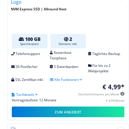
NVM Express SSD | Allround Host
100 GB
2
Speicherplatz
Domains inkl.
Kostenlose
Telefonsupport
Tägliches Backup
Testphase
Für bis zu 2
50 Postfächer
5 Datenbanken
Webprojekte
SSL Zertifikat inkl.
Alle Funktionen
€ 4,99*
Tarifdetails
Durchschnittspreis pro Monat
Vertragslaufzeit: 12 Monate
€ 4,99/Monat
ZUM ANGEBOT