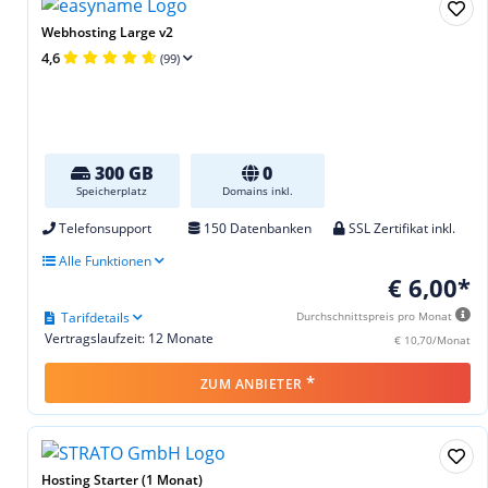
Webhosting Large v2
4,6
(99)
300 GB
0
Speicherplatz
Domains inkl.
Telefonsupport
150 Datenbanken
SSL Zertifikat inkl.
Alle Funktionen
€ 6,00*
Tarifdetails
Durchschnittspreis pro Monat
Vertragslaufzeit: 12 Monate
€ 10,70/Monat
*
ZUM ANBIETER
Hosting Starter (1 Monat)