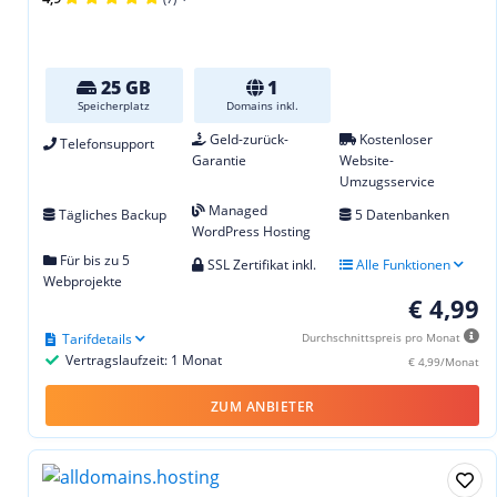
25 GB
1
Speicherplatz
Domains inkl.
Geld-zurück-
Kostenloser
Telefonsupport
Garantie
Website-
Umzugsservice
Managed
Tägliches Backup
5 Datenbanken
WordPress Hosting
Für bis zu 5
SSL Zertifikat inkl.
Alle Funktionen
Webprojekte
€ 4,99
Tarifdetails
Durchschnittspreis pro Monat
Vertragslaufzeit: 1 Monat
€ 4,99/Monat
ZUM ANBIETER