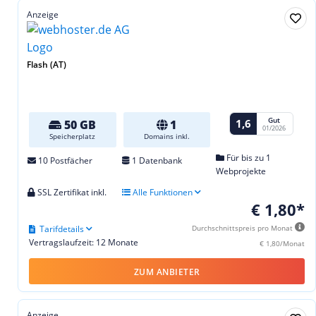
Anzeige
Flash (AT)
Gut
1,6
50 GB
1
01/2026
Speicherplatz
Domains inkl.
Für bis zu 1
10 Postfächer
1 Datenbank
Webprojekte
SSL Zertifikat inkl.
Alle Funktionen
€ 1,80*
Tarifdetails
Durchschnittspreis pro Monat
Vertragslaufzeit: 12 Monate
€ 1,80/Monat
ZUM ANBIETER
Anzeige