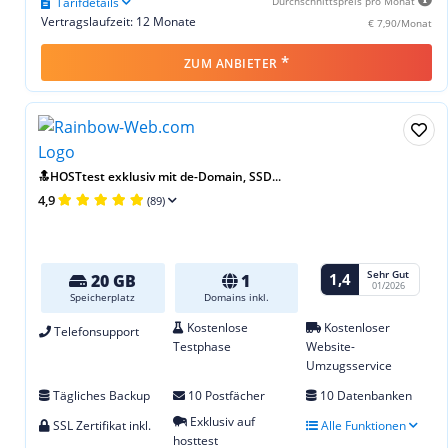
Tarifdetails
Durchschnittspreis pro Monat
Vertragslaufzeit: 12 Monate
€ 7,90/Monat
*
ZUM ANBIETER
🔝HOSTtest exklusiv mit de-Domain, SSD...
4,9
(89)
Sehr Gut
1,4
20 GB
1
01/2026
Speicherplatz
Domains inkl.
Kostenlose
Kostenloser
Telefonsupport
Testphase
Website-
Umzugsservice
Tägliches Backup
10 Postfächer
10 Datenbanken
Exklusiv auf
SSL Zertifikat inkl.
Alle Funktionen
hosttest