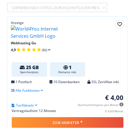
SORTIEREN NACH STATUS, DURCHSCHNITTLICHER PREIS
Anzeige
Webhosting Go
4,9
(82)
25 GB
1
Speicherplatz
Domains inkl.
1 Postfach
10 Datenbanken
SSL Zertifikat inkl.
Alle Funktionen
€ 4,00
Tarifdetails
Durchschnittspreis pro Monat
Vertragslaufzeit: 12 Monate
€ 4,00/Monat
*
ZUM ANBIETER