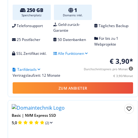
250 GB
1
Speicherplatz
Domains inkl.
Geld-zurück-
Telefonsupport
Tägliches Backup
Garantie
Für bis zu 1
25 Postfächer
50 Datenbanken
Webprojekte
SSL Zertifikat inkl.
Alle Funktionen
€ 3,90*
Tarifdetails
Durchschnittspreis pro Monat
Vertragslaufzeit: 12 Monate
€ 3,90/Monat
ZUM ANBIETER
Basic | NVM Express SSD
5,0
(2)