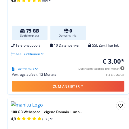
4,6
(99)
75 GB
0
Speicherplatz
Domains inkl.
Telefonsupport
10 Datenbanken
SSL Zertifikat inkl.
Alle Funktionen
€ 3,00*
Tarifdetails
Durchschnittspreis pro Monat
Vertragslaufzeit: 12 Monate
€ 4,40/Monat
*
ZUM ANBIETER
100 GB Webspace + eigene Domain + unb...
4,9
(130)