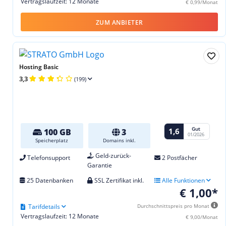
Vertragslaufzeit: 12 Monate
€ 0,99/Monat
ZUM ANBIETER
Hosting Basic
3,3
(199)
Gut
1,6
100 GB
3
01/2026
Speicherplatz
Domains inkl.
Geld-zurück-
Telefonsupport
2 Postfächer
Garantie
25 Datenbanken
SSL Zertifikat inkl.
Alle Funktionen
€ 1,00*
Tarifdetails
Durchschnittspreis pro Monat
Vertragslaufzeit: 12 Monate
€ 9,00/Monat