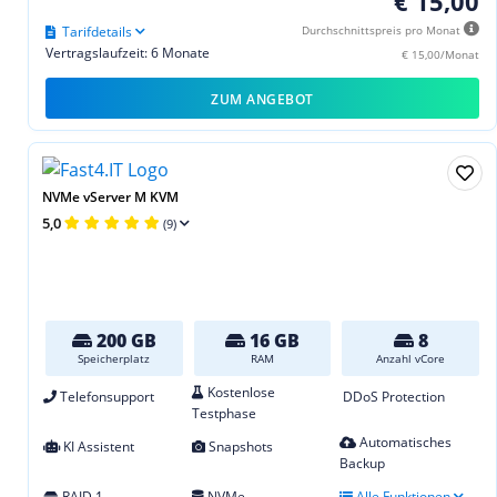
€ 15,00
Tarifdetails
Durchschnittspreis pro Monat
Vertragslaufzeit: 6 Monate
€ 15,00/Monat
ZUM ANGEBOT
NVMe vServer M KVM
5,0
(9)
200 GB
16 GB
8
Speicherplatz
RAM
Anzahl vCore
Kostenlose
Telefonsupport
DDoS Protection
Testphase
Automatisches
KI Assistent
Snapshots
Backup
RAID 1
NVMe
Alle Funktionen