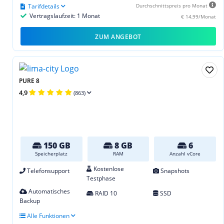
Tarifdetails
Durchschnittspreis pro Monat
Vertragslaufzeit: 1 Monat
€ 14,99/Monat
ZUM ANGEBOT
PURE 8
4,9
(863)
150 GB
8 GB
6
Speicherplatz
RAM
Anzahl vCore
Kostenlose
Telefonsupport
Snapshots
Testphase
Automatisches
RAID 10
SSD
Backup
Alle Funktionen