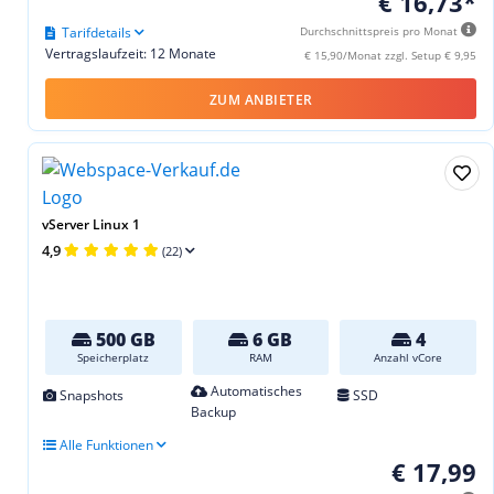
€ 16,73*
Tarifdetails
Durchschnittspreis pro Monat
Vertragslaufzeit: 12 Monate
€ 15,90/Monat zzgl. Setup € 9,95
ZUM ANBIETER
vServer Linux 1
4,9
(22)
500 GB
6 GB
4
Speicherplatz
RAM
Anzahl vCore
Automatisches
Snapshots
SSD
Backup
Alle Funktionen
€ 17,99