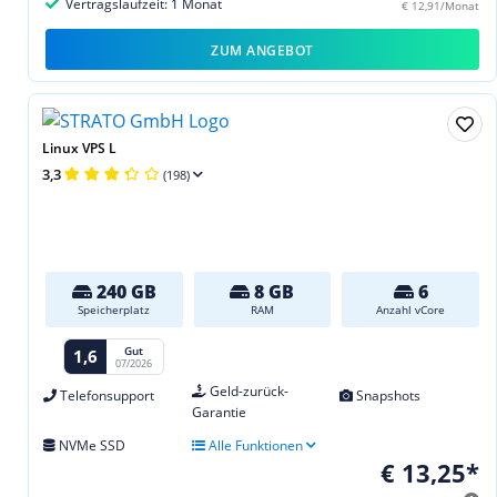
Vertragslaufzeit: 1 Monat
€ 12,91/Monat
ZUM ANGEBOT
Linux VPS L
3,3
(198)
240 GB
8 GB
6
Speicherplatz
RAM
Anzahl vCore
Gut
1,6
07/2026
Geld-zurück-
Telefonsupport
Snapshots
Garantie
NVMe SSD
Alle Funktionen
€ 13,25*