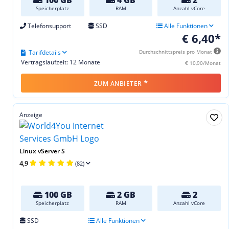
Speicherplatz
RAM
Anzahl vCore
Telefonsupport
SSD
Alle Funktionen
€ 6,40*
Tarifdetails
Durchschnittspreis pro Monat
Vertragslaufzeit: 12 Monate
€ 10,90/Monat
*
ZUM ANBIETER
Anzeige
Linux vServer S
4,9
(82)
100 GB
2 GB
2
Speicherplatz
RAM
Anzahl vCore
SSD
Alle Funktionen