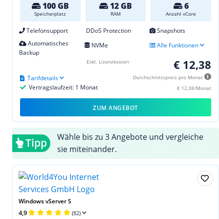
100 GB
12 GB
6
Speicherplatz
RAM
Anzahl vCore
Telefonsupport
DDoS Protection
Snapshots
Automatisches
NVMe
Alle Funktionen
Backup
€ 12,38
Exkl. Lizenzkosten
Tarifdetails
Durchschnittspreis pro Monat
Vertragslaufzeit: 1 Monat
€ 12,38/Monat
ZUM ANGEBOT
Wähle bis zu 3 Angebote und vergleiche
Tipp
sie miteinander.
Windows vServer S
4,9
(82)