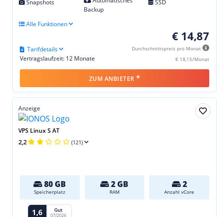
Automatisches
Snapshots
SSD
Backup
Alle Funktionen
€ 14,87
Tarifdetails
Durchschnittspreis pro Monat
Vertragslaufzeit: 12 Monate
€ 18,15/Monat
*
ZUM ANBIETER
Anzeige
VPS Linux S AT
2,2
(121)
80 GB
2 GB
2
Speicherplatz
RAM
Anzahl vCore
Gut
1,6
07/2026