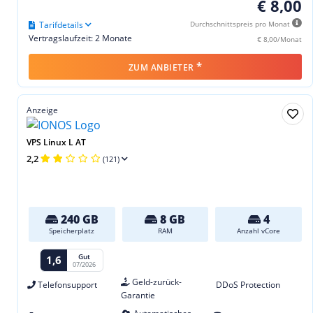
€ 8,00
Tarifdetails
Durchschnittspreis pro Monat
Vertragslaufzeit: 2 Monate
€ 8,00/Monat
*
ZUM ANBIETER
Anzeige
VPS Linux L AT
2,2
(121)
240 GB
8 GB
4
Speicherplatz
RAM
Anzahl vCore
Gut
1,6
07/2026
Geld-zurück-
Telefonsupport
DDoS Protection
Garantie