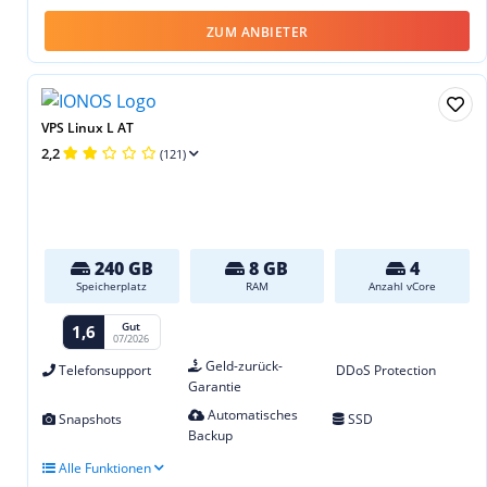
ZUM ANBIETER
VPS Linux L AT
2,2
(121)
240 GB
8 GB
4
Speicherplatz
RAM
Anzahl vCore
Gut
1,6
07/2026
Geld-zurück-
Telefonsupport
DDoS Protection
Garantie
Automatisches
Snapshots
SSD
Backup
Alle Funktionen