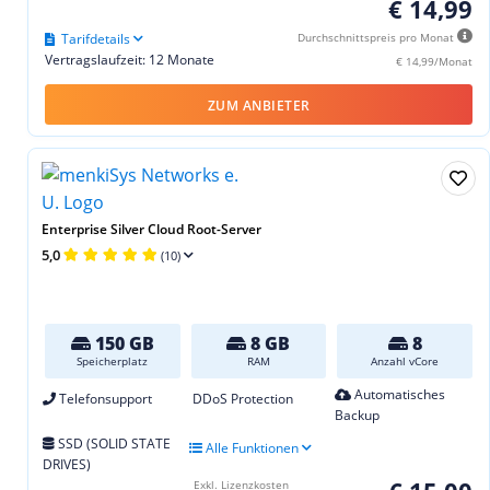
€ 14,99
Tarifdetails
Durchschnittspreis pro Monat
Vertragslaufzeit: 12 Monate
€ 14,99/Monat
ZUM ANBIETER
Enterprise Silver Cloud Root-Server
5,0
(10)
150 GB
8 GB
8
Speicherplatz
RAM
Anzahl vCore
Automatisches
Telefonsupport
DDoS Protection
Backup
SSD (SOLID STATE
Alle Funktionen
DRIVES)
Exkl. Lizenzkosten