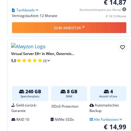
€ 14,87
Tarifdetails
Durchschnittspreis pro Monat
Vertragslaufzeit: 12 Monate
€ 18,15/Monat
*
ZUM ANBIETER
Virtual Server E8+ in Wien, Österreic...
5,0
(3)
240 GB
8 GB
4
Speicherplatz
RAM
Anzahl vCore
Geld-zurück-
Automatisches
DDoS Protection
Garantie
Backup
RAID 10
NVMe SSDs
Alle Funktionen
€ 14,99