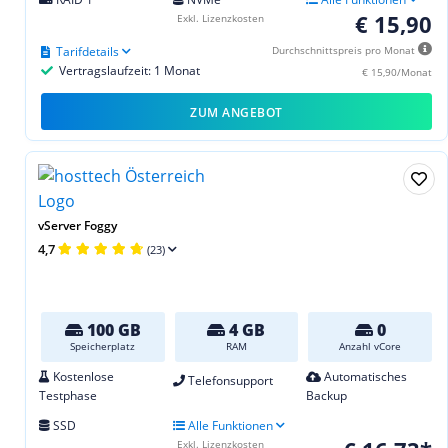
€ 15,90
Exkl. Lizenzkosten
Tarifdetails
Durchschnittspreis pro Monat
Vertragslaufzeit: 1 Monat
€ 15,90/Monat
ZUM ANGEBOT
vServer Foggy
4,7
(23)
100 GB
4 GB
0
Speicherplatz
RAM
Anzahl vCore
Kostenlose
Automatisches
Telefonsupport
Testphase
Backup
SSD
Alle Funktionen
Exkl. Lizenzkosten