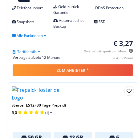
Geld-zurück-
Telefonsupport
DDoS Protection
Garantie
Automatisches
Snapshots
SSD
Backup
Alle Funktionen
€ 3,27
Tarifdetails
Durchschnittspreis pro Monat
Vertragslaufzeit: 12 Monate
€ 4,03/Monat
*
ZUM ANBIETER
vServer ES12 (30 Tage Prepaid)
5,0
(1)
50 GB
12 GB
6