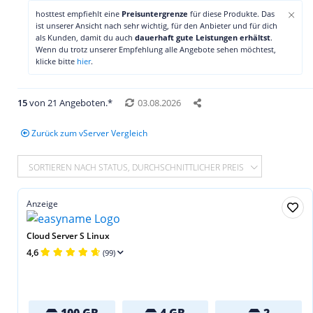
×
hosttest empfiehlt eine
Preisuntergrenze
für diese Produkte. Das
ist unserer Ansicht nach sehr wichtig, für den Anbieter und für dich
als Kunden, damit du auch
dauerhaft gute Leistungen erhältst
.
Wenn du trotz unserer Empfehlung alle Angebote sehen möchtest,
klicke bitte
hier
.
15
von 21 Angeboten.*
03.08.2026
Zurück zum vServer Vergleich
SORTIEREN NACH STATUS, DURCHSCHNITTLICHER PREIS
Anzeige
Cloud Server S Linux
4,6
(99)
100 GB
4 GB
2