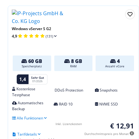
Windows vServer S G2
4,9
(131)
60 GB
8 GB
4
Speicherplatz
RAM
Anzahl vCore
Sehr Gut
1,4
01/2026
Kostenlose
DDoS Protection
Snapshots
Testphase
Automatisches
RAID 10
NVME SSD
Backup
Alle Funktionen
€ 12,91
Inkl. Lizenzkosten
Tarifdetails
Durchschnittspreis pro Monat