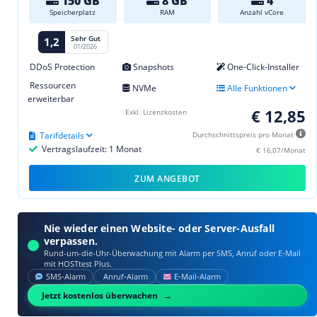
150 GB
8 GB
4
Speicherplatz
RAM
Anzahl vCore
Sehr Gut
1,2
01/2026
DDoS Protection
Snapshots
One-Click-Installer
Ressourcen
NVMe
Alle Funktionen
erweiterbar
€ 12,85
Exkl. Lizenzkosten
Tarifdetails
Durchschnittspreis pro Monat
Vertragslaufzeit: 1 Monat
€ 16,07/Monat
ZUM ANGEBOT
Nie wieder einen Website- oder Server-Ausfall
verpassen.
Rund-um-die-Uhr-Überwachung mit Alarm per SMS, Anruf oder E‑Mail
mit HOSTtest Plus.
SMS‑Alarm
Anruf‑Alarm
E‑Mail‑Alarm
Jetzt kostenlos überwachen