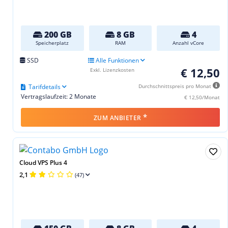
200 GB
8 GB
4
Speicherplatz
RAM
Anzahl vCore
SSD
Alle Funktionen
€ 12,50
Exkl. Lizenzkosten
Tarifdetails
Durchschnittspreis pro Monat
Vertragslaufzeit: 2 Monate
€ 12,50/Monat
*
ZUM ANBIETER
Cloud VPS Plus 4
2,1
(47)