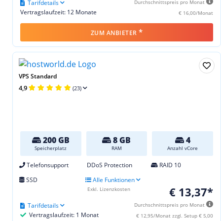
Tarifdetails
Durchschnittspreis pro Monat
Vertragslaufzeit: 12 Monate
€ 16,00/Monat
*
ZUM ANBIETER
VPS Standard
4,9
(23)
200 GB
8 GB
4
Speicherplatz
RAM
Anzahl vCore
Telefonsupport
DDoS Protection
RAID 10
SSD
Alle Funktionen
€ 13,37*
Exkl. Lizenzkosten
Tarifdetails
Durchschnittspreis pro Monat
Vertragslaufzeit: 1 Monat
€ 12,95/Monat zzgl. Setup € 5,00