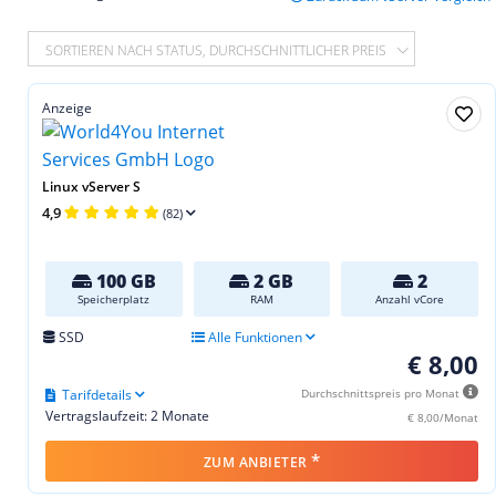
SORTIEREN NACH STATUS, DURCHSCHNITTLICHER PREIS
Anzeige
Linux vServer S
4,9
(82)
100 GB
2 GB
2
Speicherplatz
RAM
Anzahl vCore
SSD
Alle Funktionen
€ 8,00
Tarifdetails
Durchschnittspreis pro Monat
Vertragslaufzeit: 2 Monate
€ 8,00/Monat
*
ZUM ANBIETER