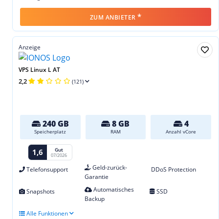
*
ZUM ANBIETER
Anzeige
VPS Linux L AT
2,2
(121)
240 GB
8 GB
4
Speicherplatz
RAM
Anzahl vCore
Gut
1,6
07/2026
Geld-zurück-
Telefonsupport
DDoS Protection
Garantie
Automatisches
Snapshots
SSD
Backup
Alle Funktionen