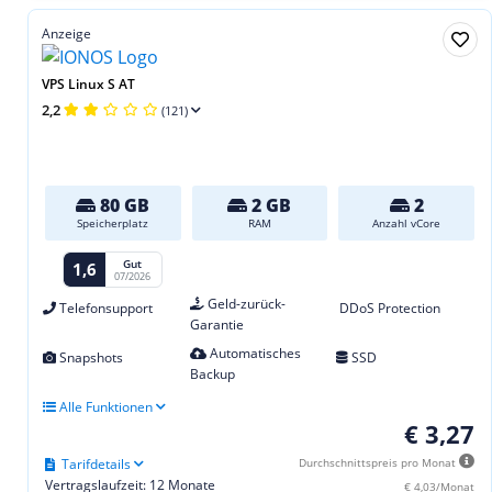
Anzeige
VPS Linux S AT
2,2
(121)
80 GB
2 GB
2
Speicherplatz
RAM
Anzahl vCore
Gut
1,6
07/2026
Geld-zurück-
Telefonsupport
DDoS Protection
Garantie
Automatisches
Snapshots
SSD
Backup
Alle Funktionen
€ 3,27
Tarifdetails
Durchschnittspreis pro Monat
Vertragslaufzeit: 12 Monate
€ 4,03/Monat