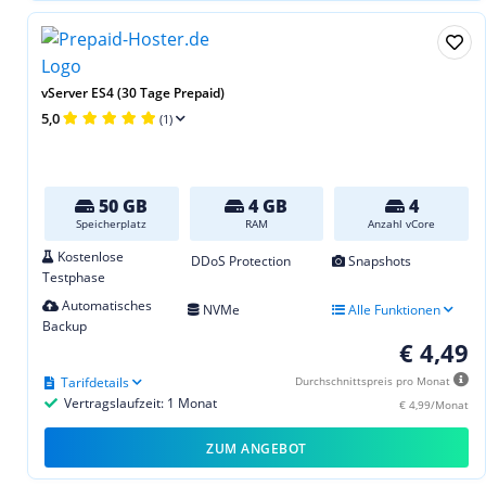
vServer ES4 (30 Tage Prepaid)
5,0
(1)
50 GB
4 GB
4
Speicherplatz
RAM
Anzahl vCore
Kostenlose
DDoS Protection
Snapshots
Testphase
Automatisches
NVMe
Alle Funktionen
Backup
€ 4,49
Tarifdetails
Durchschnittspreis pro Monat
Vertragslaufzeit: 1 Monat
€ 4,99/Monat
ZUM ANGEBOT