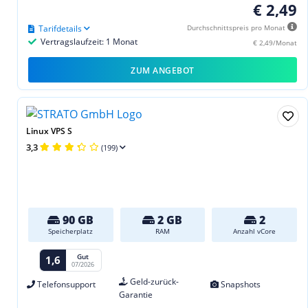
€ 2,49
Tarifdetails
Durchschnittspreis pro Monat
Vertragslaufzeit: 1 Monat
€ 2,49/Monat
ZUM ANGEBOT
Linux VPS S
3,3
(199)
90 GB
2 GB
2
Speicherplatz
RAM
Anzahl vCore
Gut
1,6
07/2026
Geld-zurück-
Telefonsupport
Snapshots
Garantie