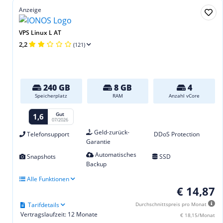
Anzeige
VPS Linux L AT
2,2
(121)
240 GB
8 GB
4
Speicherplatz
RAM
Anzahl vCore
Gut
1,6
07/2026
Geld-zurück-
Telefonsupport
DDoS Protection
Garantie
Automatisches
Snapshots
SSD
Backup
Alle Funktionen
€ 14,87
Tarifdetails
Durchschnittspreis pro Monat
Vertragslaufzeit: 12 Monate
€ 18,15/Monat