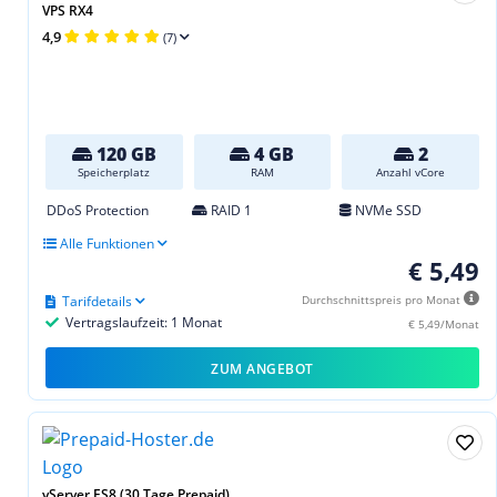
VPS RX4
4,9
(7)
120 GB
4 GB
2
Speicherplatz
RAM
Anzahl vCore
DDoS Protection
RAID 1
NVMe SSD
Alle Funktionen
€ 5,49
Tarifdetails
Durchschnittspreis pro Monat
Vertragslaufzeit: 1 Monat
€ 5,49/Monat
ZUM ANGEBOT
vServer ES8 (30 Tage Prepaid)