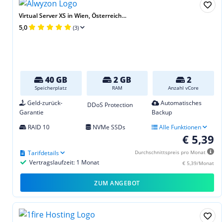
Virtual Server XS in Wien, Österreich...
5,0
(3)
40 GB
2 GB
2
Speicherplatz
RAM
Anzahl vCore
Geld-zurück-
Automatisches
DDoS Protection
Garantie
Backup
RAID 10
NVMe SSDs
Alle Funktionen
€ 5,39
Tarifdetails
Durchschnittspreis pro Monat
Vertragslaufzeit: 1 Monat
€ 5,39/Monat
ZUM ANGEBOT