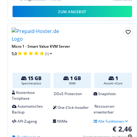
ZUM ANGEBOT
Micro 1 - Smart Value KVM Server
5,0
(1)
15 GB
1 GB
1
Speicherplatz
RAM
Anzahl vCore
Kostenlose
DDoS Protection
Snapshots
Testphase
Automatisches
Ressourcen
One-Click-Installer
Backup
erweiterbar
API-Zugang
NVMe
Alle Funktionen
€ 2,46
Durchschnittspreis pro Monat