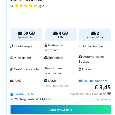
5,0
(9)
50 GB
4 GB
2
Speicherplatz
RAM
Anzahl vCore
Kostenlose
Telefonsupport
DDoS Protection
Testphase
Automatisches
KI Assistent
Snapshots
Backup
Ressourcen
One-Click-Installer
Firewall
erweiterbar
RAID 1
NVMe
Alle Funktionen
€ 3,45
Exkl. Lizenzkosten
Tarifdetails
Durchschnittspreis pro Monat
Vertragslaufzeit: 1 Monat
€ 3,45/Monat
ZUM ANGEBOT