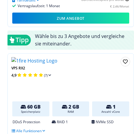
Tarifdetails
Vertragslaufzeit: 1 Monat
€ 2,46/Monat
ZUM ANGEBOT
Wähle bis zu 3 Angebote und vergleiche
Tipp
sie miteinander.
VPS RX2
4,9
(7)
60 GB
2 GB
1
Speicherplatz
RAM
Anzahl vCore
DDoS Protection
RAID 1
NVMe SSD
Alle Funktionen