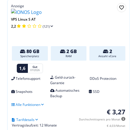
Anzeige
VPS Linux S AT
2,2
(121)
80 GB
2 GB
2
Speicherplatz
RAM
Anzahl vCore
Gut
1,6
07/2026
Geld-zurück-
Telefonsupport
DDoS Protection
Garantie
Automatisches
Snapshots
SSD
Backup
Alle Funktionen
€ 3,27
Tarifdetails
Durchschnittspreis pro Monat
Vertragslaufzeit: 12 Monate
€ 4,03/Monat