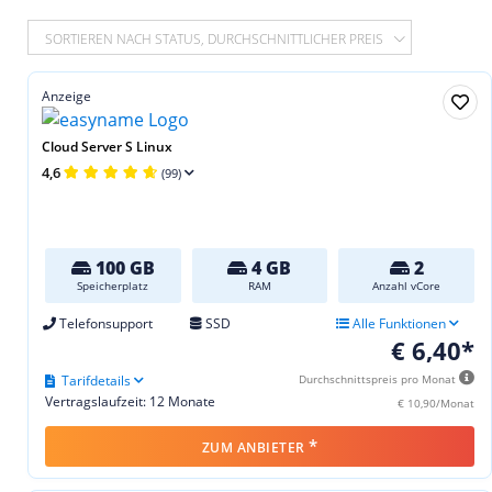
SORTIEREN NACH STATUS, DURCHSCHNITTLICHER PREIS
Anzeige
Cloud Server S Linux
4,6
(99)
100 GB
4 GB
2
Speicherplatz
RAM
Anzahl vCore
Telefonsupport
SSD
Alle Funktionen
€ 6,40*
Tarifdetails
Durchschnittspreis pro Monat
Vertragslaufzeit: 12 Monate
€ 10,90/Monat
*
ZUM ANBIETER