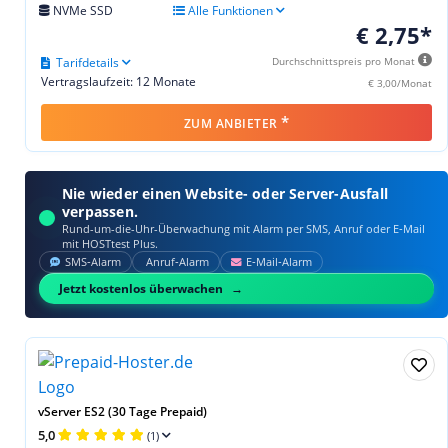
NVMe SSD
Alle Funktionen
€ 2,75*
Tarifdetails
Durchschnittspreis pro Monat
Vertragslaufzeit: 12 Monate
€ 3,00/Monat
*
ZUM ANBIETER
Nie wieder einen Website- oder Server-Ausfall
verpassen.
Rund-um-die-Uhr-Überwachung mit Alarm per SMS, Anruf oder E‑Mail
mit HOSTtest Plus.
SMS‑Alarm
Anruf‑Alarm
E‑Mail‑Alarm
Jetzt kostenlos überwachen
vServer ES2 (30 Tage Prepaid)
5,0
(1)