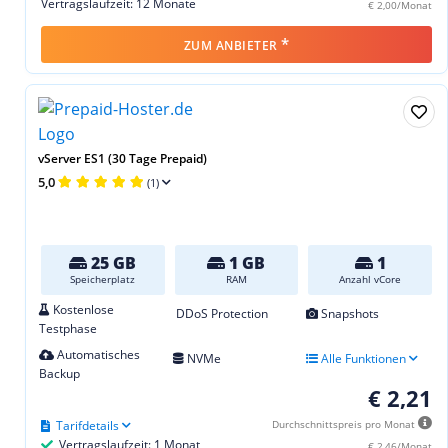
Vertragslaufzeit: 12 Monate
€ 2,00/Monat
*
ZUM ANBIETER
vServer ES1 (30 Tage Prepaid)
5,0
(1)
25 GB
1 GB
1
Speicherplatz
RAM
Anzahl vCore
Kostenlose
DDoS Protection
Snapshots
Testphase
Automatisches
NVMe
Alle Funktionen
Backup
€ 2,21
Tarifdetails
Durchschnittspreis pro Monat
Vertragslaufzeit: 1 Monat
€ 2,46/Monat