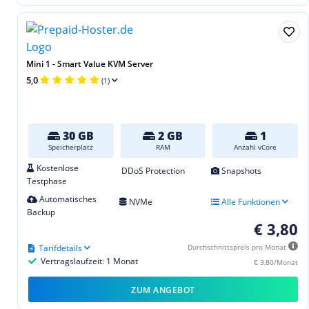
Mini 1 - Smart Value KVM Server
5,0
(1)
30 GB
2 GB
1
Speicherplatz
RAM
Anzahl vCore
Kostenlose
DDoS Protection
Snapshots
Testphase
Automatisches
NVMe
Alle Funktionen
Backup
€ 3,80
Tarifdetails
Durchschnittspreis pro Monat
Vertragslaufzeit: 1 Monat
€ 3,80/Monat
ZUM ANGEBOT