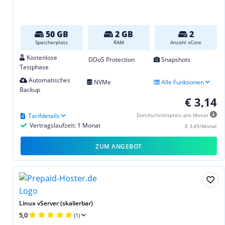
50 GB
2 GB
2
Speicherplatz
RAM
Anzahl vCore
Kostenlose
DDoS Protection
Snapshots
Testphase
Automatisches
NVMe
Alle Funktionen
Backup
€ 3,14
Tarifdetails
Durchschnittspreis pro Monat
Vertragslaufzeit: 1 Monat
€ 3,49/Monat
ZUM ANGEBOT
Linux vServer (skalierbar)
5,0
(1)