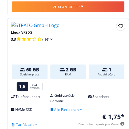
*
ZUM ANBIETER
Linux VPS XS
3,3
(199)
60 GB
2 GB
1
Speicherplatz
RAM
Anzahl vCore
Gut
1,6
07/2026
Geld-zurück-
Telefonsupport
Snapshots
Garantie
NVMe SSD
Alle Funktionen
€ 1,75*
Tarifdetails
Durchschnittspreis pro Monat