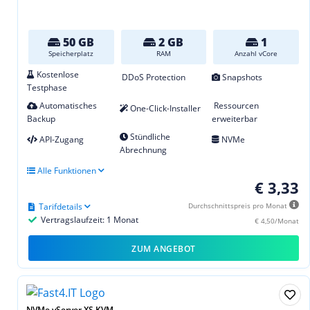
50 GB
2 GB
1
Speicherplatz
RAM
Anzahl vCore
Kostenlose
DDoS Protection
Snapshots
Testphase
Automatisches
Ressourcen
One-Click-Installer
Backup
erweiterbar
Stündliche
API-Zugang
NVMe
Abrechnung
Alle Funktionen
€ 3,33
Tarifdetails
Durchschnittspreis pro Monat
Vertragslaufzeit: 1 Monat
€ 4,50/Monat
ZUM ANGEBOT
NVMe vServer XS KVM