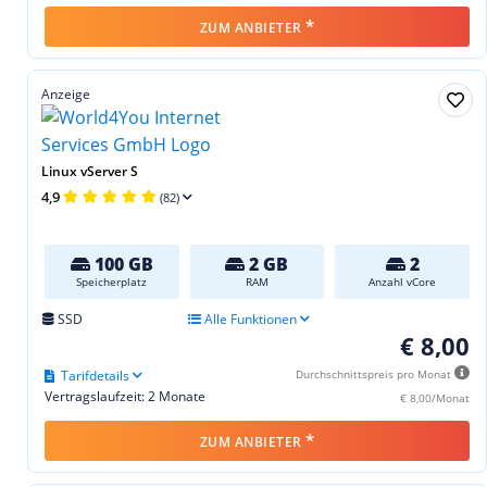
*
ZUM ANBIETER
Anzeige
Linux vServer S
4,9
(82)
100 GB
2 GB
2
Speicherplatz
RAM
Anzahl vCore
SSD
Alle Funktionen
€ 8,00
Tarifdetails
Durchschnittspreis pro Monat
Vertragslaufzeit: 2 Monate
€ 8,00/Monat
*
ZUM ANBIETER