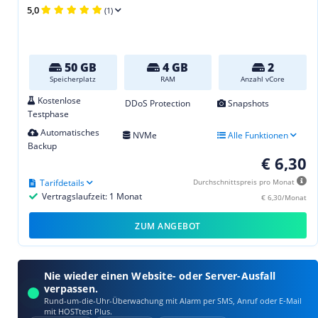
5,0
(1)
50 GB
4 GB
2
Speicherplatz
RAM
Anzahl vCore
Kostenlose
DDoS Protection
Snapshots
Testphase
Automatisches
NVMe
Alle Funktionen
Backup
€ 6,30
Tarifdetails
Durchschnittspreis pro Monat
Vertragslaufzeit: 1 Monat
€ 6,30/Monat
ZUM ANGEBOT
Nie wieder einen Website- oder Server-Ausfall
verpassen.
Rund-um-die-Uhr-Überwachung mit Alarm per SMS, Anruf oder E‑Mail
mit HOSTtest Plus.