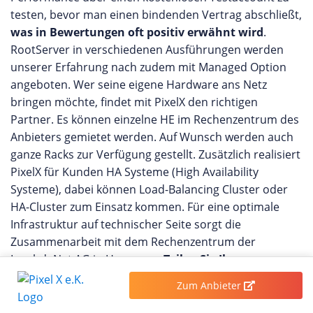
testen, bevor man einen bindenden Vertrag abschließt,
was in Bewertungen oft positiv erwähnt wird
.
RootServer in verschiedenen Ausführungen werden
unserer Erfahrung nach zudem mit Managed Option
angeboten. Wer seine eigene Hardware ans Netz
bringen möchte, findet mit PixelX den richtigen
Partner. Es können einzelne HE im Rechenzentrum des
Anbieters gemietet werden. Auf Wunsch werden auch
ganze Racks zur Verfügung gestellt. Zusätzlich realisiert
PixelX für Kunden HA Systeme (High Availability
Systeme), dabei können Load-Balancing Cluster oder
HA-Cluster zum Einsatz kommen. Für eine optimale
Infrastruktur auf technischer Seite sorgt die
Zusammenarbeit mit dem Rechenzentrum der
LambdaNet AG in Hannover.
Teilen Sie Ihre
Erfahrungen mit PixelX und bewerten Sie den
Zum Anbieter
Anbieter hier
.