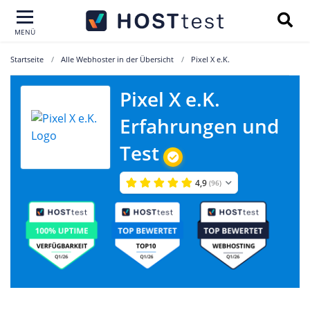
MENÜ
Startseite
Alle Webhoster in der Übersicht
Pixel X e.K.
Pixel X e.K.
Erfahrungen und
Test
4,9
(96)