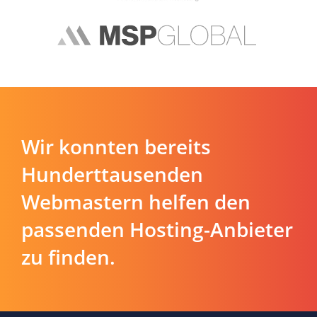
Wir konnten bereits
Hunderttausenden
Webmastern helfen den
passenden Hosting-Anbieter
zu finden.