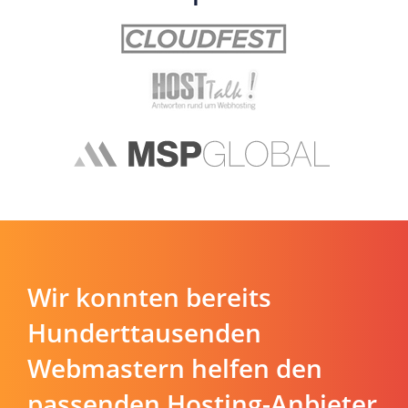
Wir konnten bereits
Hunderttausenden
Webmastern helfen den
passenden Hosting-Anbieter