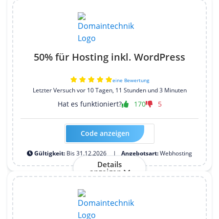
50% für Hosting inkl. WordPress
eine Bewertung
Letzter Versuch vor 10 Tagen, 11 Stunden und 3 Minuten
Hat es funktioniert?
170
5
Code anzeigen
20HOST50GUIDE26
Gültigkeit:
Bis 31.12.2026
Angebotsart:
Webhosting
Details
anzeigen