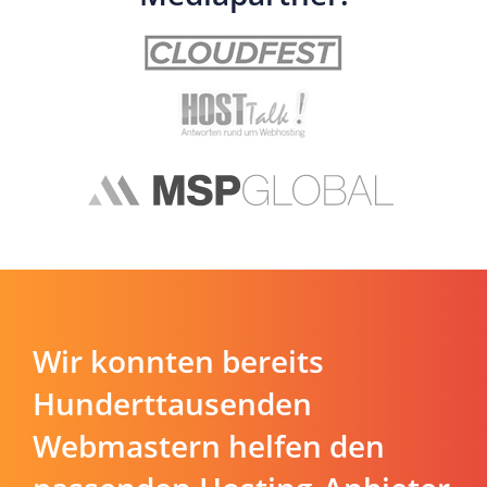
Wir konnten bereits
Hunderttausenden
Webmastern helfen den