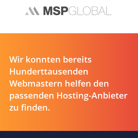
Wir konnten bereits
Hunderttausenden
Webmastern helfen den
passenden Hosting-Anbieter
zu finden.