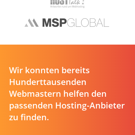
Wir konnten bereits
Hunderttausenden
Webmastern helfen den
passenden Hosting-Anbieter
zu finden.