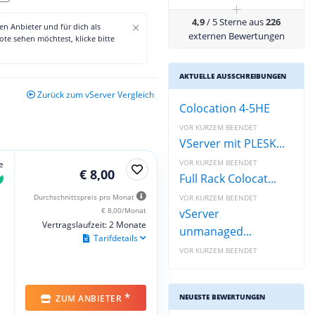
+
4,9
/ 5 Sterne aus
226
×
den Anbieter und für dich als
externen Bewertungen
te sehen möchtest, klicke bitte
AKTUELLE AUSSCHREIBUNGEN
Zurück zum vServer Vergleich
Colocation 4-5HE
VOR KURZEM BEENDET
VServer mit PLESK...
VOR KURZEM BEENDET
e
€ 8,00
Full Rack Colocat...
Durchschnittspreis pro Monat
VOR KURZEM BEENDET
€ 8,00/Monat
vServer
Vertragslaufzeit: 2 Monate
unmanaged...
Tarifdetails
VOR KURZEM BEENDET
*
NEUESTE BEWERTUNGEN
ZUM ANBIETER