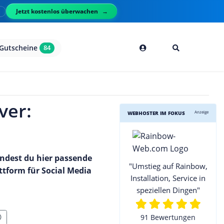
Jetzt kostenlos überwachen
l
Gutscheine
84
ver:
Anzeige
WEBHOSTER IM FOKUS
indest du hier passende
"Umstieg auf Rainbow,
ttform für Social Media
Installation, Service in
speziellen Dingen"
91 Bewertungen