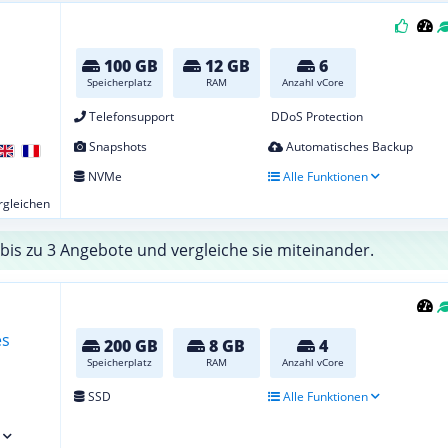
100 GB
12 GB
6
Speicherplatz
RAM
Anzahl vCore
Telefonsupport
DDoS Protection
Snapshots
Automatisches Backup
NVMe
Alle Funktionen
ergleichen
bis zu 3 Angebote und vergleiche sie miteinander.
200 GB
8 GB
4
Speicherplatz
RAM
Anzahl vCore
SSD
Alle Funktionen