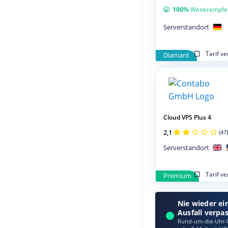
100%
Weiterempfe
Serverstandort
Tarif v
Diamant
Cloud VPS Plus 4
2,1
(47)
Serverstandort
Tarif v
Premium
Nie wieder ei
Ausfall verpa
Rund-um-die-Uhr-Ü