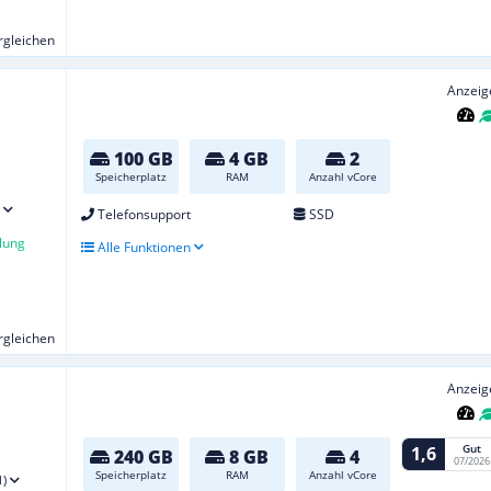
ergleichen
Anzeig
100 GB
4 GB
2
Speicherplatz
RAM
Anzahl vCore
Telefonsupport
SSD
lung
Alle Funktionen
ergleichen
Anzeig
Gut
1,6
240 GB
8 GB
4
07/2026
Speicherplatz
RAM
Anzahl vCore
1)