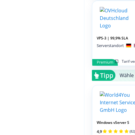
VPS-3 | 99,9% SLA
Serverstandort
Tarif v
Premium
Tipp
Wähle 
Windows vServer S
4,9
(82)