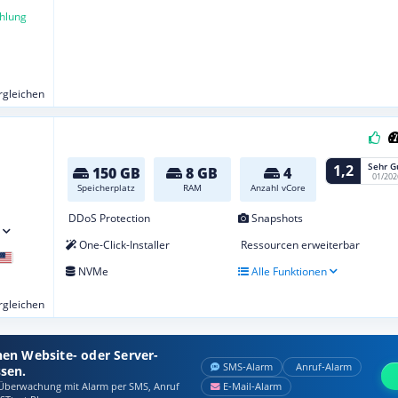
hlung
ergleichen
Sehr G
1,2
150 GB
8 GB
4
01/202
Speicherplatz
RAM
Anzahl vCore
DDoS Protection
Snapshots
One-Click-Installer
Ressourcen erweiterbar
NVMe
Alle Funktionen
ergleichen
nen Website- oder Server-
SMS‑Alarm
Anruf‑Alarm
ssen.
berwachung mit Alarm per SMS, Anruf
E‑Mail‑Alarm