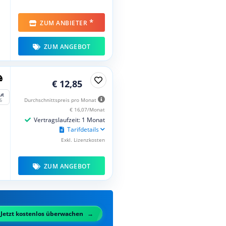
*
ZUM ANBIETER
ZUM ANGEBOT
€ 12,85
ut
Durchschnittspreis pro Monat
6
€ 16,07/Monat
Vertragslaufzeit: 1 Monat
Tarifdetails
Exkl. Lizenzkosten
ZUM ANGEBOT
Jetzt kostenlos überwachen