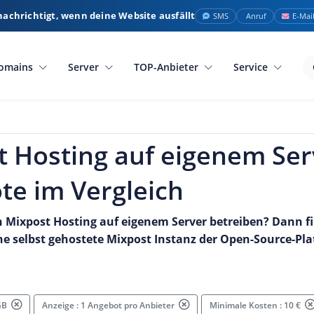
nachrichtigt, wenn deine Website ausfällt
SMS
Anruf
E-Mai
omains
Server
TOP-Anbieter
Service
 Hosting auf eigenem Ser
te im Vergleich
 Mixpost Hosting auf eigenem Server betreiben? Dann f
ne selbst gehostete Mixpost Instanz der Open-Source-Pla
 GB
Anzeige : 1 Angebot pro Anbieter
Minimale Kosten : 10 €