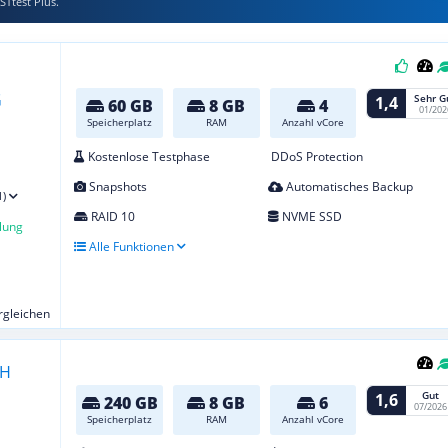
STtest Plus.
Sehr G
1,4
60 GB
8 GB
4
01/202
Speicherplatz
RAM
Anzahl vCore
Kostenlose Testphase
DDoS Protection
Snapshots
Automatisches Backup
1)
RAID 10
NVME SSD
lung
Alle Funktionen
ergleichen
Gut
1,6
240 GB
8 GB
6
07/2026
Speicherplatz
RAM
Anzahl vCore