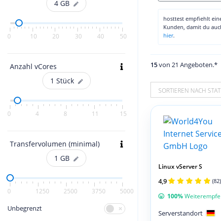
4
GB
hosttest empfiehlt ei
Kunden, damit du au
hier
.
0
10
20
30
40
50
15
von 21 Angeboten.*
Anzahl vCores
1
Stück
SORTIEREN NACH STAT
0
4
8
11
15
Transfervolumen (minimal)
1
GB
Linux vServer S
4,9
(82)
0
1250
2500
3750
5000
100%
Weiterempfe
Unbegrenzt
Serverstandort