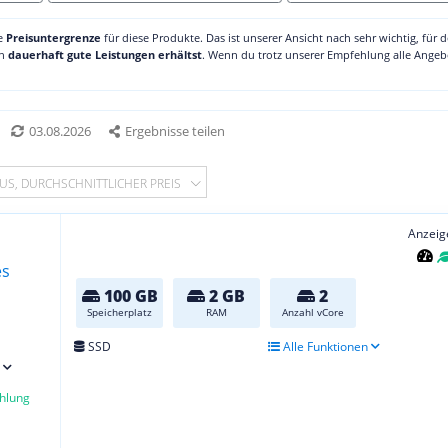
ne
Preisuntergrenze
für diese Produkte. Das ist unserer Ansicht nach sehr wichtig, für 
ch
dauerhaft gute Leistungen erhältst
. Wenn du trotz unserer Empfehlung alle Angebo
03.08.2026
Ergebnisse teilen
US, DURCHSCHNITTLICHER PREIS
Anzeig
100 GB
2 GB
2
Speicherplatz
RAM
Anzahl vCore
SSD
Alle Funktionen
hlung