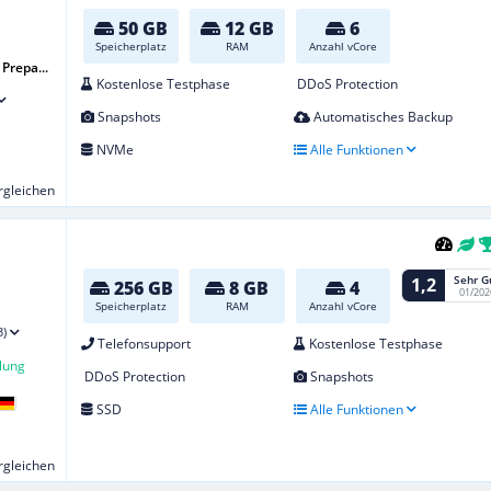
50 GB
12 GB
6
Speicherplatz
RAM
Anzahl vCore
Prepa...
Kostenlose Testphase
DDoS Protection
Snapshots
Automatisches Backup
NVMe
Alle Funktionen
ergleichen
Sehr G
1,2
256 GB
8 GB
4
01/202
Speicherplatz
RAM
Anzahl vCore
3)
Telefonsupport
Kostenlose Testphase
lung
DDoS Protection
Snapshots
SSD
Alle Funktionen
ergleichen