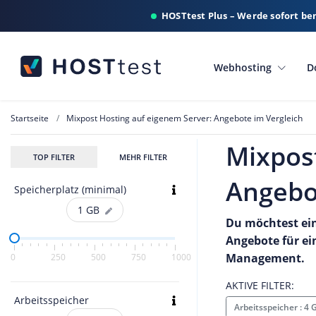
HOSTtest Plus – Werde sofort be
Webhosting
D
Startseite
Mixpost Hosting auf eigenem Server: Angebote im Vergleich
Mixpost
TOP FILTER
MEHR FILTER
Angebo
Speicherplatz (minimal)
1
GB
Du möchtest ein
Angebote für ei
Management.
0
250
500
750
1000
AKTIVE FILTER:
Arbeitsspeicher
Arbeitsspeicher : 4