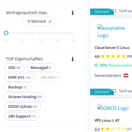
Tarif v
Diamant
Vertragslaufzeit max.
0
Monate
0
6
12
18
24
Cloud Server S Linux
4,6
(99)
TOP Eigenschaften
92%
Weiterempfeh
SSD
Managed
199
29
Serverstandort
KVM Virt.
LXC Virt.
144
0
Backup
122
Tarif v
Diamant
Grünes Hosting
188
DDOS Schutz
122
24h Support
173
VPS Linux L AT
2,2
(12