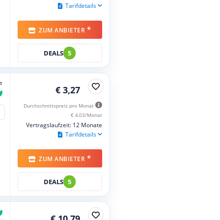
Tarifdetails
*
ZUM ANBIETER
DEALS
5
e
€ 3,27
Durchschnittspreis pro Monat
€ 4,03/Monat
Vertragslaufzeit: 12 Monate
Tarifdetails
*
ZUM ANBIETER
DEALS
5
€ 10,79