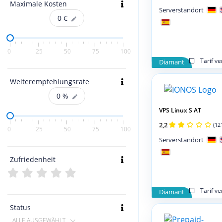
Maximale Kosten
Serverstandort
0
€
0
25
50
75
100
Tarif v
Diamant
Weiterempfehlungsrate
0
%
VPS Linux S AT
2,2
(12
0
25
50
75
100
Serverstandort
Zufriedenheit
Tarif v
Diamant
Status
ALLE AUSGEWÄHLT