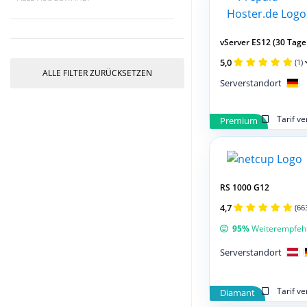
vServer ES12 (30 Tage 
5,0
(1)
ALLE FILTER ZURÜCKSETZEN
Serverstandort
Tarif v
Premium
RS 1000 G12
4,7
(66
95%
Weiterempfeh
Serverstandort
Tarif v
Diamant