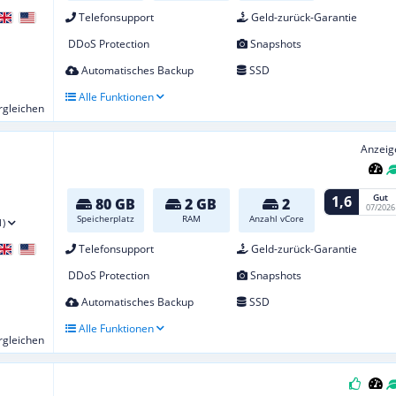
Telefonsupport
Geld-zurück-Garantie
DDoS Protection
Snapshots
Automatisches Backup
SSD
Alle Funktionen
ergleichen
Anzeig
Gut
1,6
80 GB
2 GB
2
07/2026
Speicherplatz
RAM
Anzahl vCore
1)
Telefonsupport
Geld-zurück-Garantie
DDoS Protection
Snapshots
Automatisches Backup
SSD
Alle Funktionen
ergleichen