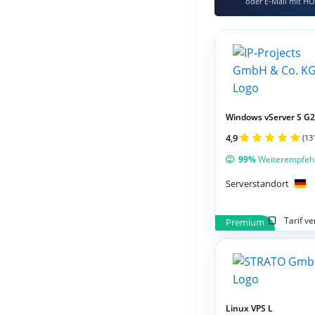
oder E‑Mail mit HO
Windows vServer S G2
4,9
(13
99%
Weiterempfeh
Serverstandort
Tarif v
Premium
Linux VPS L