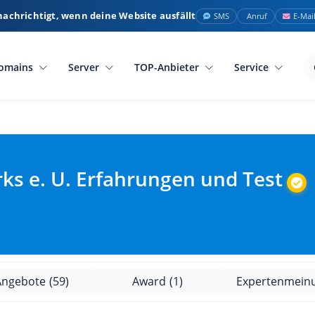
nachrichtigt, wenn deine Website ausfällt
SMS
Anruf
E-Mai
omains
Server
TOP-Anbieter
Service
s e. U. Erfahrungen und Test
Angebote
(59)
Award
(1)
Expertenmein