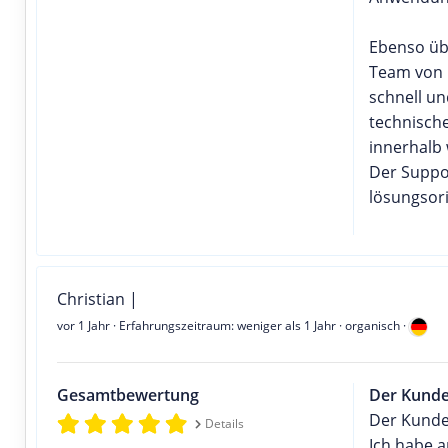
Ebenso üb
Team von m
schnell u
technisch
innerhalb
Der Suppor
lösungsori
Christian |
vor 1 Jahr
· Erfahrungszeitraum: weniger als 1 Jahr · organisch ·
Gesamtbewertung
Der Kund
Der Kunden
Details
Ich habe a