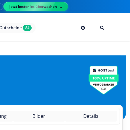
Jetzt kostenlos überwachen
l
Gutscheine
84
ung
Bilder
Details