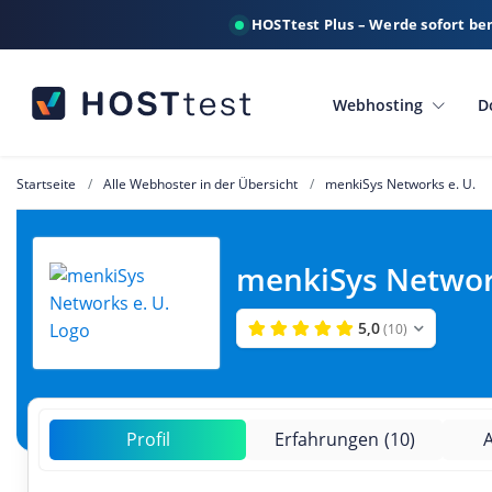
HOSTtest Plus – Werde sofort be
Webhosting
D
Startseite
Alle Webhoster in der Übersicht
menkiSys Networks e. U.
menkiSys Network
5,0
(10)
Profil
Erfahrungen
(10)