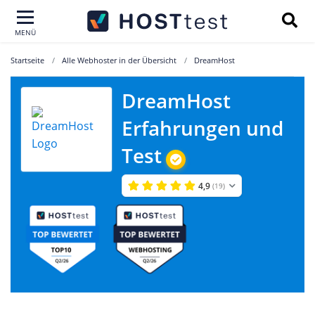
MENÜ
Startseite
Alle Webhoster in der Übersicht
DreamHost
DreamHost
Erfahrungen und
Test
4,9
(19)