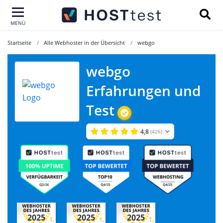
MENÜ
Startseite
Alle Webhoster in der Übersicht
webgo
webgo
Erfahrungen und
Test
4,8
(426)
2025
2025
2025