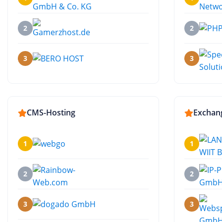
2
2
3
3
CMS-Hosting
Exchan
1
1
2
2
3
3