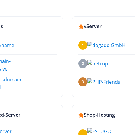
ns
vServer
1
2
3
d-Server
Shop-Hosting
1