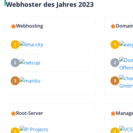
Webhoster des Jahres 2023
Webhosting
Domai
1
1
2
2
3
3
Root-Server
Manage
1
1