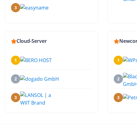
3
Cloud-Server
Newco
1
1
2
2
3
3