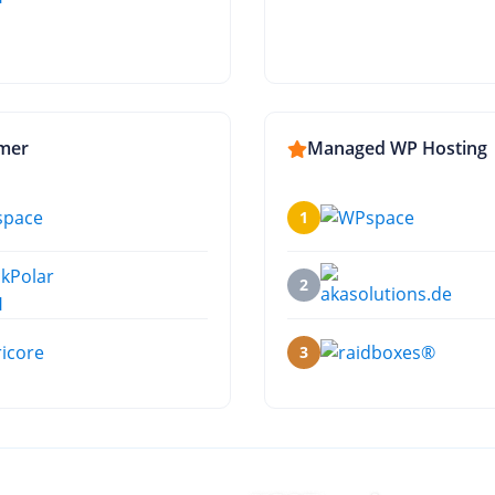
mer
Managed WP Hosting
1
2
3