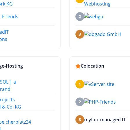
2
3
ge-Hosting
Colocation
1
2
myLoc managed IT
3