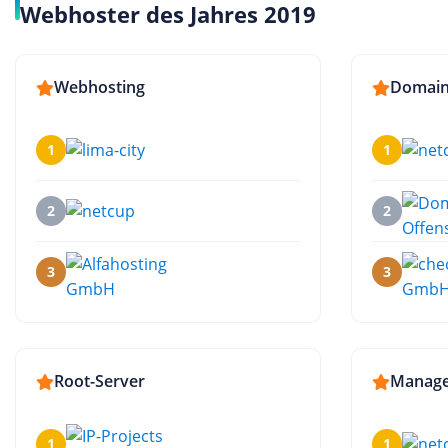
Webhoster des Jahres 2019
Webhosting
Domai
1
1
2
2
3
3
Root-Server
Manage
1
1