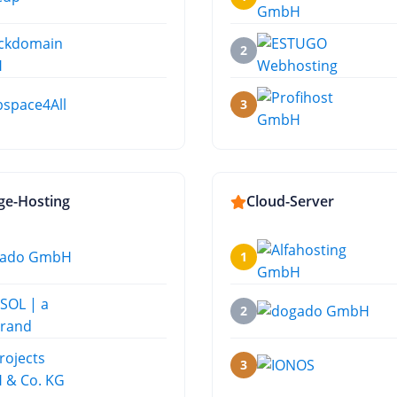
2
3
ge-Hosting
Cloud-Server
1
2
3