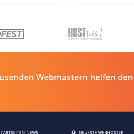
ausenden Webmastern helfen den
STARTSEITEN-NEWS
NEUESTE WEBHOSTER