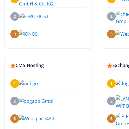
2
2
3
3
CMS-Hosting
Exchan
1
1
2
2
3
3